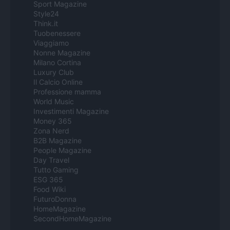
Sport Magazine
Style24
Think.it
Tuobenessere
Viaggiamo
Nonne Magazine
Milano Cortina
Luxury Club
Il Calcio Online
Professione mamma
World Music
Investimenti Magazine
Money 365
Zona Nerd
B2B Magazine
People Magazine
Day Travel
Tutto Gaming
ESG 365
Food Wiki
FuturoDonna
HomeMagazine
SecondHomeMagazine