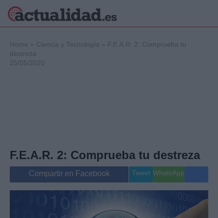
×
Home
»
Ciencia y Tecnología
»
F.E.A.R. 2: Comprueba tu
destreza
25/05/2020
Política
Ciencia y
Tecnología
Crónica
Deportes
Economía
Salud y Bienestar
F.E.A.R. 2: Comprueba tu destreza
Internacional
Gente
Tweet
WhatsApp
Compartir en Facebook
Viajes
Musica