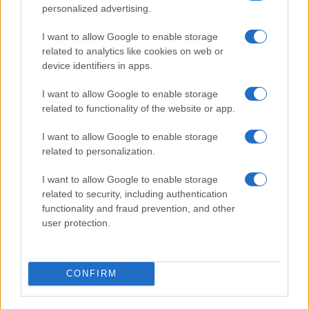
CIENCIA Y TECNOLOGÍA
personalized advertising.
I want to allow Google to enable storage
related to analytics like cookies on web or
device identifiers in apps.
I want to allow Google to enable storage
related to functionality of the website or app.
I want to allow Google to enable storage
related to personalization.
Super Street Fighter IV: más información
I want to allow Google to enable storage
sobre Juri, la nueva guerrera
related to security, including authentication
functionality and fraud prevention, and other
Los juegos de lucha, orientados sin duda a…
user protection.
CIENCIA Y TECNOLOGÍA
CONFIRM