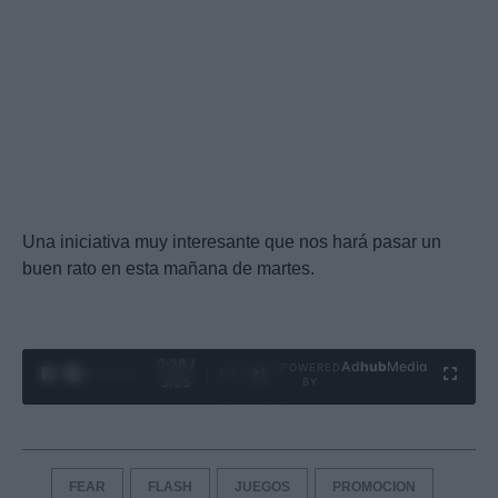
Una iniciativa muy interesante que nos hará pasar un
buen rato en esta mañana de martes.
0:29 /
Ad
hub
Media
POWERED
1
/
4
3:55
BY
FEAR
FLASH
JUEGOS
PROMOCION