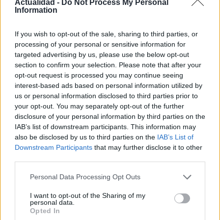
Actualidad -
Do Not Process My Personal
Information
Protocolos de seguridad ocular y
If you wish to opt-out of the sale, sharing to third parties, or
consejos para fotografiar eclipses solares
processing of your personal or sensitive information for
targeted advertising by us, please use the below opt-out
Un eclipse solar es un espectáculo natural que…
section to confirm your selection. Please note that after your
opt-out request is processed you may continue seeing
interest-based ads based on personal information utilized by
CIENCIA Y TECNOLOGÍA
us or personal information disclosed to third parties prior to
your opt-out. You may separately opt-out of the further
disclosure of your personal information by third parties on the
IAB’s list of downstream participants. This information may
also be disclosed by us to third parties on the
IAB’s List of
Downstream Participants
that may further disclose it to other
third parties.
Please note that this website/app uses one or more Google
Personal Data Processing Opt Outs
services and may gather and store information including but
not limited to your visit or usage behaviour. You may click to
I want to opt-out of the Sharing of my
personal data.
Cómo elegir una carrera STEAM: perfiles
grant or deny consent to Google and its third-party tags to
Opted In
use your data for below specified purposes in below Google
emergentes y competencias clave