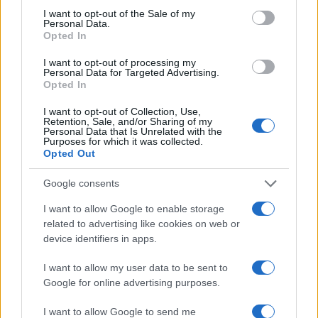
consent section.
I want to opt-out of the Sale of my
Descubre cómo elegir la mejor opción en STEAM:…
Personal Data.
Opted In
I want to opt-out of processing my
CIENCIA Y TECNOLOGÍA
Personal Data for Targeted Advertising.
Opted In
I want to opt-out of Collection, Use,
Retention, Sale, and/or Sharing of my
Personal Data that Is Unrelated with the
Purposes for which it was collected.
Opted Out
Google consents
I want to allow Google to enable storage
related to advertising like cookies on web or
Eclipse solar 2026: Todo lo que necesitas
device identifiers in apps.
saber sobre el evento astronómico
I want to allow my user data to be sent to
El 8 de abril de 2026, el cielo…
Google for online advertising purposes.
I want to allow Google to send me