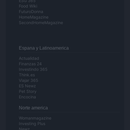
ESG 365
Food Wiki
FuturoDonna
HomeMagazine
SecondHomeMagazine
Espana y Latinoamerica
Actualidad
Finanzas 24
Investindo 365
Think.es
Viajar 365
ES Newz
Pet Story
Encocina
Norte america
Womanmagazine
Investing Plus
Newz