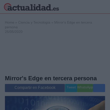
×
Home
»
Ciencia y Tecnología
»
Mirror's Edge en tercera
persona
25/05/2020
Política
Ciencia y
Tecnología
Crónica
Deportes
Economía
Salud y Bienestar
Mirror's Edge en tercera persona
Internacional
Gente
Tweet
WhatsApp
Compartir en Facebook
Viajes
Musica