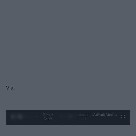
Via
0:28 /
Ad
hub
Media
POWERED
1
/
4
3:09
BY