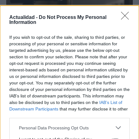
Actualidad -
Do Not Process My Personal
Information
If you wish to opt-out of the sale, sharing to third parties, or
processing of your personal or sensitive information for
targeted advertising by us, please use the below opt-out
Protocolos de seguridad ocular y
section to confirm your selection. Please note that after your
consejos para fotografiar eclipses solares
opt-out request is processed you may continue seeing
interest-based ads based on personal information utilized by
Un eclipse solar es un espectáculo natural que…
us or personal information disclosed to third parties prior to
your opt-out. You may separately opt-out of the further
disclosure of your personal information by third parties on the
CIENCIA Y TECNOLOGÍA
IAB’s list of downstream participants. This information may
also be disclosed by us to third parties on the
IAB’s List of
Downstream Participants
that may further disclose it to other
third parties.
Please note that this website/app uses one or more Google
Personal Data Processing Opt Outs
services and may gather and store information including but