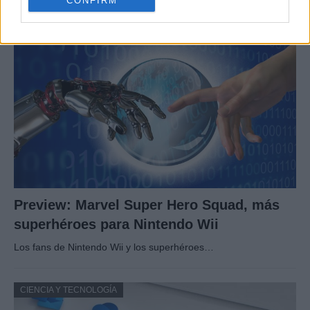
CONFIRM
CIENCIA Y TECNOLOGÍA
Preview: Marvel Super Hero Squad, más
superhéroes para Nintendo Wii
Los fans de Nintendo Wii y los superhéroes…
CIENCIA Y TECNOLOGÍA