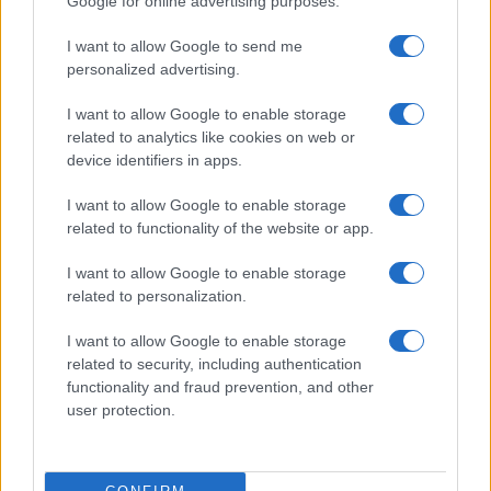
Google for online advertising purposes.
Cómo se estructuran los planes de I+D y
su impacto en la sociedad
I want to allow Google to send me
personalized advertising.
Los planes regionales de ciencia y tecnología son…
I want to allow Google to enable storage
related to analytics like cookies on web or
CIENCIA Y TECNOLOGÍA
device identifiers in apps.
I want to allow Google to enable storage
related to functionality of the website or app.
I want to allow Google to enable storage
related to personalization.
I want to allow Google to enable storage
related to security, including authentication
functionality and fraud prevention, and other
user protection.
Un hombre compra el primer mensaje
SMS de la historia por 107.000 euros
Un canadiense compra el primer mensaje de texto…