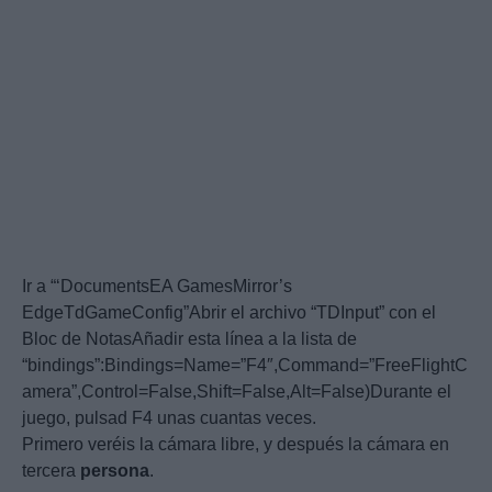
Ir a “‘DocumentsEA GamesMirror’s
EdgeTdGameConfig”Abrir el archivo “TDInput” con el
Bloc de NotasAñadir esta línea a la lista de
“bindings”:Bindings=Name=”F4″,Command=”FreeFlightC
amera”,Control=False,Shift=False,Alt=False)Durante el
juego, pulsad F4 unas cuantas veces.
Primero veréis la cámara libre, y después la cámara en
tercera
persona
.