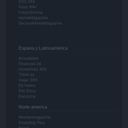
ESG 365
Food Wiki
FuturoDonna
HomeMagazine
SecondHomeMagazine
Espana y Latinoamerica
Actualidad
Finanzas 24
Investindo 365
Think.es
Viajar 365
ES Newz
Pet Story
Encocina
Norte america
Womanmagazine
Investing Plus
Newz