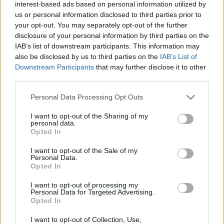
interest-based ads based on personal information utilized by
us or personal information disclosed to third parties prior to
your opt-out. You may separately opt-out of the further
disclosure of your personal information by third parties on the
IAB’s list of downstream participants. This information may
also be disclosed by us to third parties on the
IAB’s List of
Protocolos de seguridad ocular y
Downstream Participants
that may further disclose it to other
consejos para fotografiar eclipses solares
third parties.
Un eclipse solar es un espectáculo natural que…
Please note that this website/app uses one or more Google
Personal Data Processing Opt Outs
services and may gather and store information including but
not limited to your visit or usage behaviour. You may click to
I want to opt-out of the Sharing of my
personal data.
CIENCIA Y TECNOLOGÍA
grant or deny consent to Google and its third-party tags to
Opted In
use your data for below specified purposes in below Google
consent section.
I want to opt-out of the Sale of my
Personal Data.
Opted In
I want to opt-out of processing my
Personal Data for Targeted Advertising.
Opted In
I want to opt-out of Collection, Use,