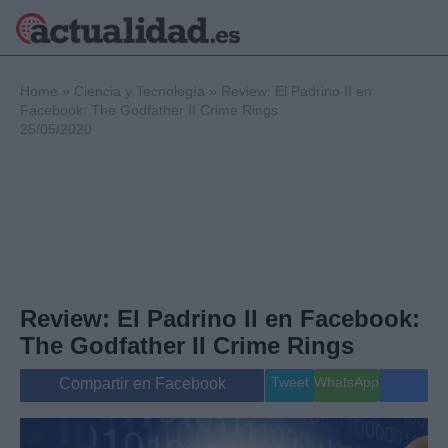
×
Home
»
Ciencia y Tecnología
»
Review: El Padrino II en
Facebook: The Godfather II Crime Rings
25/05/2020
Política
Ciencia y
Tecnología
Crónica
Deportes
Economía
Salud y Bienestar
Review: El Padrino II en Facebook:
Internacional
The Godfather II Crime Rings
Gente
Viajes
Tweet
WhatsApp
Compartir en Facebook
Musica