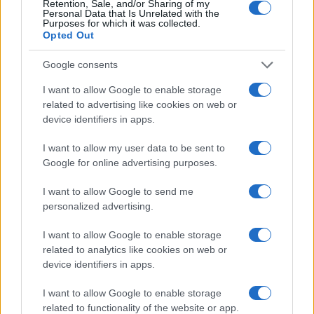
Retention, Sale, and/or Sharing of my
Personal Data that Is Unrelated with the
Purposes for which it was collected.
Cómo elegir una carrera STEAM: perfiles
Opted Out
emergentes y competencias clave
Google consents
Descubre cómo elegir la mejor opción en STEAM:…
I want to allow Google to enable storage
related to advertising like cookies on web or
CIENCIA Y TECNOLOGÍA
device identifiers in apps.
I want to allow my user data to be sent to
Google for online advertising purposes.
I want to allow Google to send me
personalized advertising.
I want to allow Google to enable storage
related to analytics like cookies on web or
device identifiers in apps.
Eclipse solar 2026: Todo lo que necesitas
I want to allow Google to enable storage
saber sobre el evento astronómico
related to functionality of the website or app.