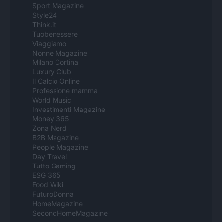
Sport Magazine
Style24
Think.it
Tuobenessere
Viaggiamo
Nonne Magazine
Milano Cortina
Luxury Club
Il Calcio Online
Professione mamma
World Music
Investimenti Magazine
Money 365
Zona Nerd
B2B Magazine
People Magazine
Day Travel
Tutto Gaming
ESG 365
Food Wiki
FuturoDonna
HomeMagazine
SecondHomeMagazine