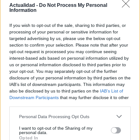
Actualidad -
Do Not Process My Personal
Information
If you wish to opt-out of the sale, sharing to third parties, or
processing of your personal or sensitive information for
targeted advertising by us, please use the below opt-out
section to confirm your selection. Please note that after your
Guía para definir intereses y
opt-out request is processed you may continue seeing
interest-based ads based on personal information utilized by
competencias en carreras STEAM
us or personal information disclosed to third parties prior to
Identifica tus intereses y competencias en datos, IA,…
your opt-out. You may separately opt-out of the further
disclosure of your personal information by third parties on the
IAB’s list of downstream participants. This information may
CIENCIA Y TECNOLOGÍA
also be disclosed by us to third parties on the
IAB’s List of
Downstream Participants
that may further disclose it to other
third parties.
Please note that this website/app uses one or more Google
Personal Data Processing Opt Outs
services and may gather and store information including but
not limited to your visit or usage behaviour. You may click to
I want to opt-out of the Sharing of my
personal data.
grant or deny consent to Google and its third-party tags to
Opted In