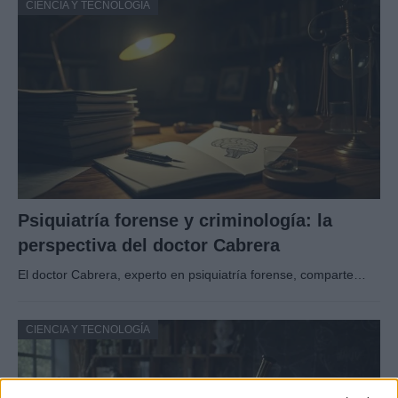
CIENCIA Y TECNOLOGÍA
Psiquiatría forense y criminología: la
perspectiva del doctor Cabrera
El doctor Cabrera, experto en psiquiatría forense, comparte…
CIENCIA Y TECNOLOGÍA