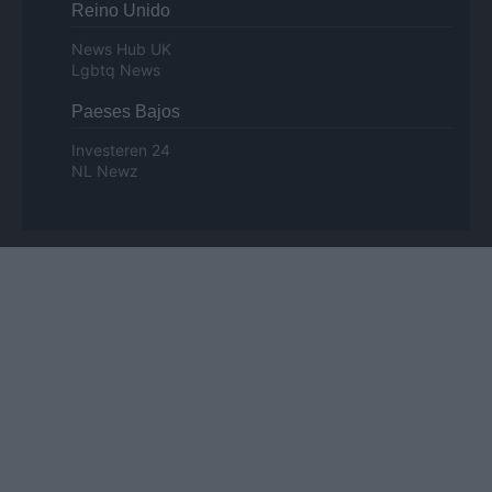
Reino Unido
News Hub UK
Lgbtq News
Paeses Bajos
Investeren 24
NL Newz