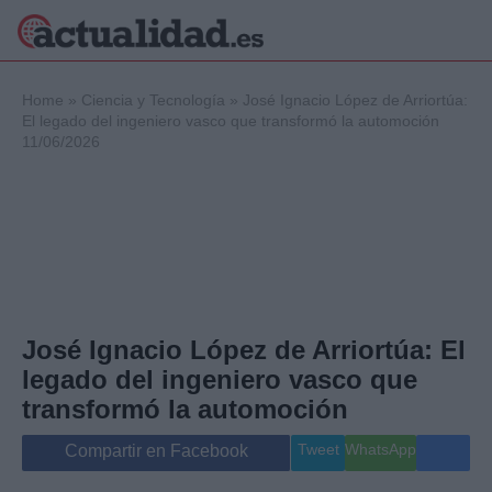
×
Home
»
Ciencia y Tecnología
»
José Ignacio López de Arriortúa:
El legado del ingeniero vasco que transformó la automoción
11/06/2026
Política
Ciencia y
Tecnología
Crónica
Deportes
Economía
Salud y Bienestar
José Ignacio López de Arriortúa: El
Internacional
legado del ingeniero vasco que
Gente
Viajes
transformó la automoción
Musica
Tweet
WhatsApp
Compartir en Facebook