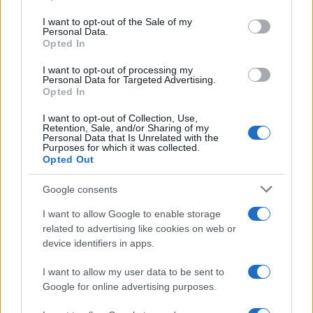
use your data for below specified purposes in below Google
consent section.
I want to opt-out of the Sale of my
Personal Data.
Opted In
Protocolos de seguridad ocular y
I want to opt-out of processing my
consejos para fotografiar eclipses solares
Personal Data for Targeted Advertising.
Opted In
Un eclipse solar es un espectáculo natural que…
I want to opt-out of Collection, Use,
Retention, Sale, and/or Sharing of my
Personal Data that Is Unrelated with the
CIENCIA Y TECNOLOGÍA
Purposes for which it was collected.
Opted Out
Google consents
I want to allow Google to enable storage
related to advertising like cookies on web or
device identifiers in apps.
I want to allow my user data to be sent to
Google for online advertising purposes.