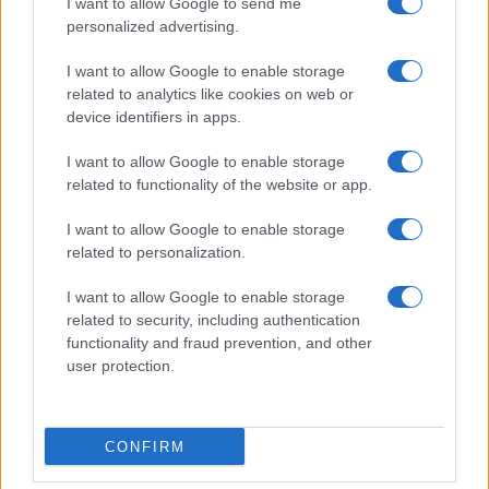
Cómo elegir una carrera STEAM: perfiles
I want to allow Google to send me
personalized advertising.
emergentes y competencias clave
Descubre cómo elegir la mejor opción en STEAM:…
I want to allow Google to enable storage
related to analytics like cookies on web or
device identifiers in apps.
CIENCIA Y TECNOLOGÍA
I want to allow Google to enable storage
related to functionality of the website or app.
I want to allow Google to enable storage
related to personalization.
I want to allow Google to enable storage
related to security, including authentication
functionality and fraud prevention, and other
user protection.
Cómo se estructuran los planes de I+D y
su impacto en la sociedad
CONFIRM
Los planes regionales de ciencia y tecnología son…