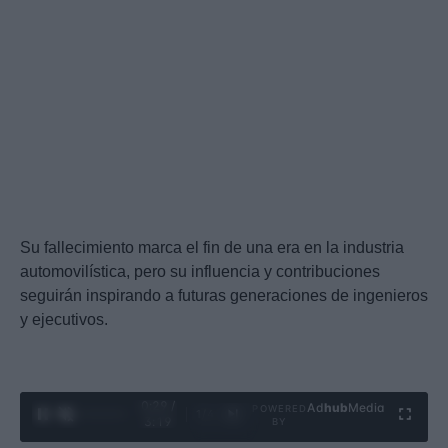
Su fallecimiento marca el fin de una era en la industria
automovilística, pero su influencia y contribuciones
seguirán inspirando a futuras generaciones de ingenieros
y ejecutivos.
0:30 /
Ad
hub
Media
POWERED
1
/
4
3:19
BY