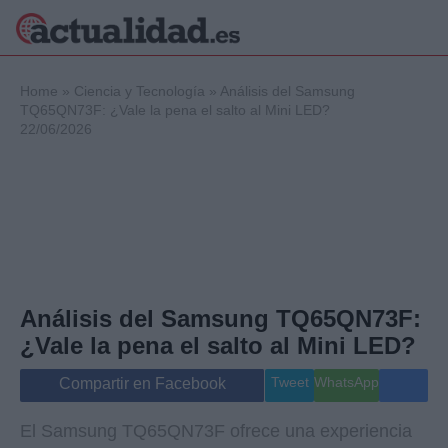
×
Home
»
Ciencia y Tecnología
»
Análisis del Samsung
TQ65QN73F: ¿Vale la pena el salto al Mini LED?
22/06/2026
Política
Ciencia y
Tecnología
Crónica
Deportes
Economía
Salud y Bienestar
Análisis del Samsung TQ65QN73F:
Internacional
¿Vale la pena el salto al Mini LED?
Gente
Viajes
Tweet
WhatsApp
Compartir en Facebook
Musica
El Samsung TQ65QN73F ofrece una experiencia