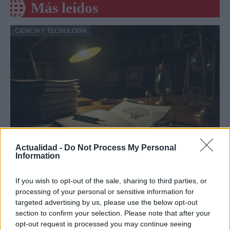
Más leídos
CIENCIA Y TECNOLOGÍA
Actualidad -
Do Not Process My Personal
Psiquiatría forense y criminología: la
Information
perspectiva del doctor Cabrera
If you wish to opt-out of the sale, sharing to third parties, or
El doctor Cabrera, experto en psiquiatría forense, comparte…
processing of your personal or sensitive information for
targeted advertising by us, please use the below opt-out
section to confirm your selection. Please note that after your
CIENCIA Y TECNOLOGÍA
opt-out request is processed you may continue seeing