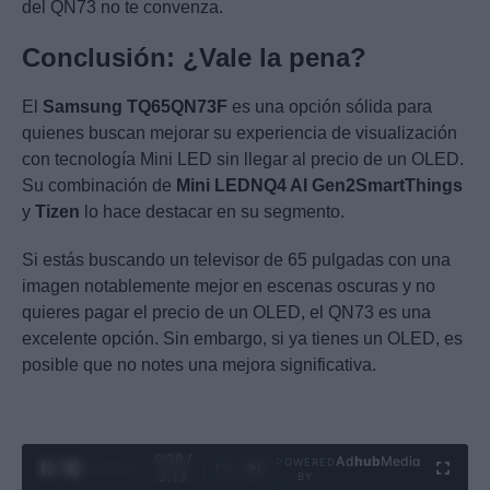
del QN73 no te convenza.
Conclusión: ¿Vale la pena?
El
Samsung TQ65QN73F
es una opción sólida para
quienes buscan mejorar su experiencia de visualización
con tecnología Mini LED sin llegar al precio de un OLED.
Su combinación de
Mini LED
NQ4 AI Gen2
SmartThings
y
Tizen
lo hace destacar en su segmento.
Si estás buscando un televisor de 65 pulgadas con una
imagen notablemente mejor en escenas oscuras y no
quieres pagar el precio de un OLED, el QN73 es una
excelente opción. Sin embargo, si ya tienes un OLED, es
posible que no notes una mejora significativa.
0:29 /
Ad
hub
Media
POWERED
1
/
4
3:19
BY