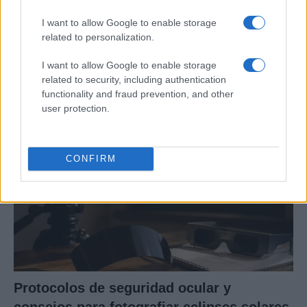
I want to allow Google to enable storage
Ética en IA: marcos, riesgos y
related to personalization.
mitigaciones aplicadas
I want to allow Google to enable storage
La inteligencia artificial ética es fundamental para un…
related to security, including authentication
functionality and fraud prevention, and other
user protection.
CIENCIA Y TECNOLOGÍA
CONFIRM
Protocolos de seguridad ocular y
consejos para fotografiar eclipses solares