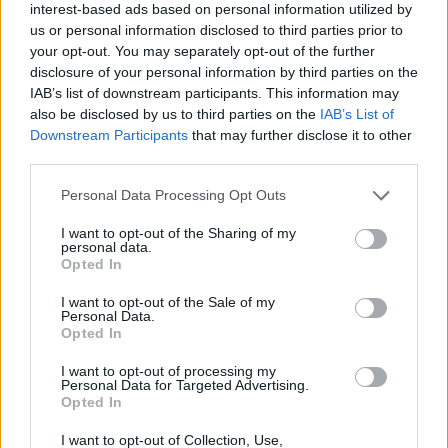
interest-based ads based on personal information utilized by
us or personal information disclosed to third parties prior to
your opt-out. You may separately opt-out of the further
disclosure of your personal information by third parties on the
IAB’s list of downstream participants. This information may
also be disclosed by us to third parties on the
IAB’s List of
Downstream Participants
that may further disclose it to other
third parties.
Please note that this website/app uses one or more Google
Personal Data Processing Opt Outs
services and may gather and store information including but
UJA obtiene cuatro ayudas del programa
not limited to your visit or usage behaviour. You may click to
I want to opt-out of the Sharing of my
Beatriz Galindo en 2026
personal data.
grant or deny consent to Google and its third-party tags to
Opted In
use your data for below specified purposes in below Google
La Universidad de Jaén ha obtenido cuatro ayudas…
consent section.
I want to opt-out of the Sale of my
Personal Data.
Opted In
CIENCIA Y TECNOLOGÍA
I want to opt-out of processing my
Personal Data for Targeted Advertising.
Opted In
I want to opt-out of Collection, Use,