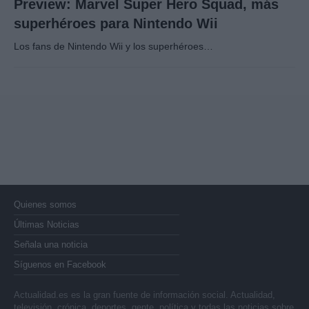
Preview: Marvel Super Hero Squad, más
superhéroes para Nintendo Wii
Los fans de Nintendo Wii y los superhéroes…
Quienes somos
Últimas Noticias
Señala una noticia
Síguenos en Facebook
Actualidad.es es la gran fuente de información social. Actualidad,
televisión, crónica, deportes, gente, política y todas las noticias sobre