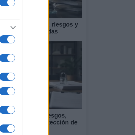
ica en IA: marcos, riesgos y
tigaciones aplicadas
ía para evaluar sesgos,
ansparencia y protección de
tos en IA