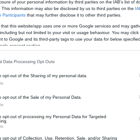
losure of your personal information by third parties on the IAB’s list of
. This information may also be disclosed by us to third parties on the
IA
Participants
that may further disclose it to other third parties.
 that this website/app uses one or more Google services and may gath
including but not limited to your visit or usage behaviour. You may click 
 to Google and its third-party tags to use your data for below specifi
ogle consent section.
l Data Processing Opt Outs
UJ
pr
o opt-out of the Sharing of my personal data.
20
In
gunas normas esenciales:
o opt-out of the Sale of my Personal Data.
dos los miembros deben entender que el grupo se ha creado
In
Se debe evitar cualquier tipo de lenguaje ofensivo o
to opt-out of processing my Personal Data for Targeted
ing.
In
eben contribuir regularmente con ideas, datos y discusiones
o opt-out of Collection, Use, Retention, Sale, and/or Sharing