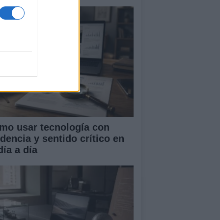
mo usar tecnología con
idencia y sentido crítico en
día a día