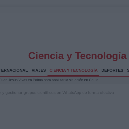
Ciencia y Tecnología
TERNACIONAL
VIAJES
CIENCIA Y TECNOLOGÍA
DEPORTES
a Juan Jesús Vivas en Palma para analizar la situación en Ceuta
la Illa Plana: Menorca apuesta por el deporte náutico sostenible
 y gestionar grupos científicos en WhatsApp de forma efectiva
 y humanitario en Ceuta tras la llegada masiva de migrantes
o de Chamberí por 6,3 millones: detalles y controversias
 Bogotá 2026: fecha, recorrido y actividades especiales