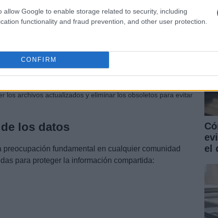
o allow Google to enable storage related to security, including
es crucial en un grupo científico. Aquí hay algunas
cation functionality and fraud prevention, and other user protection.
 carpetas en la nube para clasificar los archivos por temas o
CONFIRM
es claros y descriptivos a los archivos para facilitar su
 los archivos actualizados y eliminar los obsoletos para evitar
 de los datos
Có
ev
el 
na preocupación fundamental en cualquier comunidad
idas para proteger la información compartida: