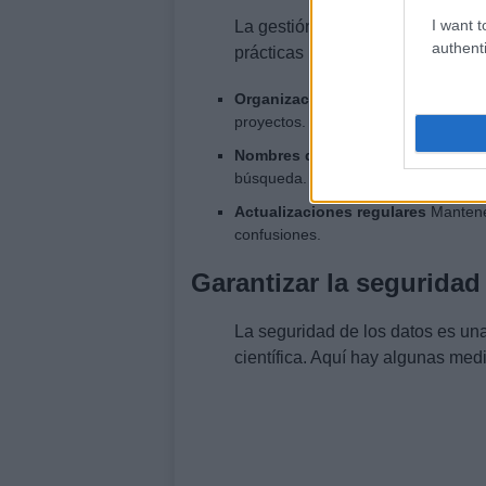
I want t
La gestión eficiente de archivos 
authenti
prácticas recomendadas:
Organización por carpetas
Utilizar
proyectos.
Nombres descriptivos
Asignar nombr
búsqueda.
Actualizaciones regulares
Mantener
confusiones.
Garantizar la seguridad
La seguridad de los datos es u
científica. Aquí hay algunas med