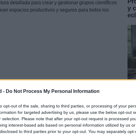
Pr
ura detallada para crear y gestionar grupos científicos
y 
an espacios productivos y seguros para todos los
ec
d -
Do Not Process My Personal Information
cas
Gu
co
to opt-out of the sale, sharing to third parties, or processing of your per
er grupo efectivo. En el contexto científico, es crucial
formation for targeted advertising by us, please use the below opt-out s
ST
speto, la colaboración y la productividad.
r selection. Please note that after your opt-out request is processed y
eing interest-based ads based on personal information utilized by us or
disclosed to third parties prior to your opt-out. You may separately opt-