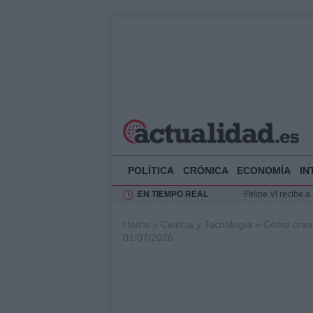
POLÍTICA
CRÓNICA
ECONOMÍA
IN
EN TIEMPO REAL
Felipe VI recibe 
Rehabilitación de 
Home
»
Ciencia y Tecnología
»
Cómo crear
Impacto económico
01/07/2026
La compra del átic
Ciclovía Nocturna