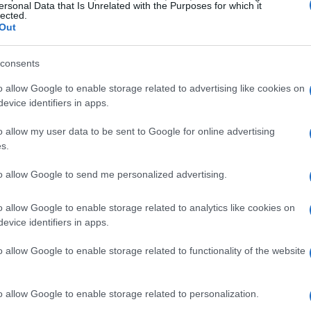
ersonal Data that Is Unrelated with the Purposes for which it
lected.
mpartida en el grupo debe tratarse con confidencialidad,
Out
ensibles.
Ét
abilidades
consents
mi
o allow Google to enable storage related to advertising like cookies on
nera eficiente, es necesario asignar roles
evice identifiers in apps.
 ayuda a distribuir las responsabilidades y asegurar
tas. Algunos roles clave incluyen:
o allow my user data to be sent to Google for online advertising
s.
ar el grupo, agregar o eliminar miembros y asegurar el
to allow Google to send me personalized advertising.
ar las discusiones y garantizar que se mantengan dentro del
o allow Google to enable storage related to analytics like cookies on
evice identifiers in apps.
do de organizar y seguir el progreso de los proyectos
o allow Google to enable storage related to functionality of the website
Gu
rganizar y almacenar los archivos compartidos en el grupo.
tr
documentos
o allow Google to enable storage related to personalization.
da