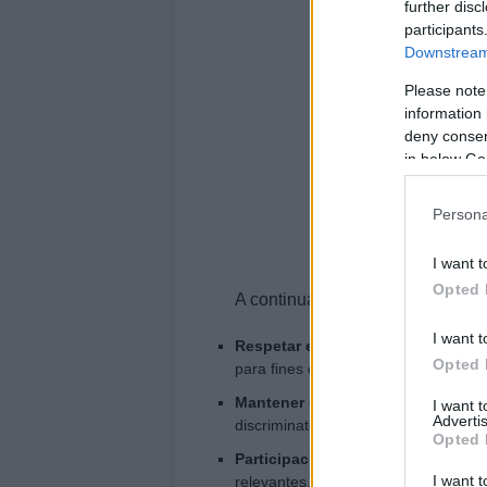
further disc
participants
Downstream 
Please note
information 
deny consent
in below Go
Persona
I want t
Opted 
A continuación, se presentan al
I want t
Respetar el propósito del grupo
To
Opted 
para fines científicos y académicos.
Mantener un lenguaje respetuoso
I want 
Advertis
discriminatorio.
Opted 
Participación activa
Los miembros d
I want t
relevantes.