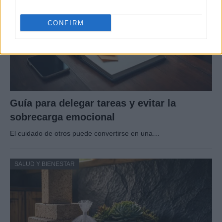
CONFIRM
Guía para delegar tareas y evitar la
sobrecarga emocional
El cuidado de otros puede convertirse en una…
SALUD Y BIENESTAR