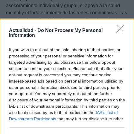
asesoramiento individual y grupal, el apoyo a la salud
mental y el fortalecimiento de las redes comunitarias. Las
organizaciones también deben capacitar a los miembros
de la comunidad para que puedan proporcionar apoyo a
Actualidad -
Do Not Process My Personal
sus vecinos.
Information
La ayuda humanitaria es un proceso complejo que
If you wish to opt-out of the sale, sharing to third parties, or
requiere una planificación cuidadosa y una ejecución
processing of your personal or sensitive information for
efectiva. Al entender la cadena de respuesta humanitaria
targeted advertising by us, please use the below opt-out
section to confirm your selection. Please note that after your
y seguir los consejos prácticos para apoyar de manera
opt-out request is processed you may continue seeing
responsable, los donantes y voluntarios pueden
interest-based ads based on personal information utilized by
contribuir significativamente al alivio del sufrimiento y la
us or personal information disclosed to third parties prior to
reconstrucción de comunidades afectadas.
your opt-out. You may separately opt-out of the further
disclosure of your personal information by third parties on the
IAB’s list of downstream participants. This information may
also be disclosed by us to third parties on the
IAB’s List of
0:29 /
Ad
hub
Media
POWERED
Downstream Participants
that may further disclose it to other
1
/
4
3:19
BY
third parties.