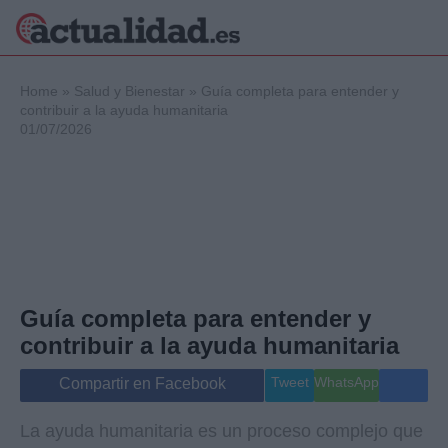
×
Home
»
Salud y Bienestar
»
Guía completa para entender y
contribuir a la ayuda humanitaria
01/07/2026
Política
Ciencia y
Tecnología
Crónica
Deportes
Economía
Salud y Bienestar
Guía completa para entender y
Internacional
contribuir a la ayuda humanitaria
Gente
Viajes
Tweet
WhatsApp
Compartir en Facebook
Musica
La ayuda humanitaria es un proceso complejo que