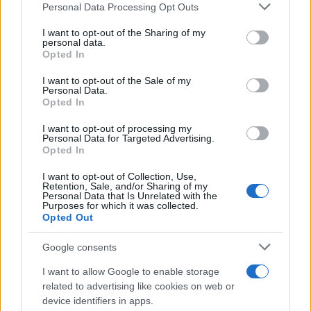
Please note that this website/app uses one or more Google
Personal Data Processing Opt Outs
services and may gather and store information including but
not limited to your visit or usage behaviour. You may click to
I want to opt-out of the Sharing of my
personal data.
grant or deny consent to Google and its third-party tags to
Andrés Rodríguez
Opted In
use your data for below specified purposes in below Google
consent section.
I want to opt-out of the Sale of my
Personal Data.
Opted In
Andrés Rodríguez, madrileño de 33 años con aire moderno y relajado,
recuerda cubrir las protestas de la Puerta del Sol durante el 15-M desde
I want to opt-out of processing my
una bicicleta. Defiende un periodismo cercano que prioriza testimonios
Personal Data for Targeted Advertising.
vecinales frente a titulares fríos; vive en Malasaña y compagina crónicas
Opted In
con proyectos de audio local.
I want to opt-out of Collection, Use,
Retention, Sale, and/or Sharing of my
Personal Data that Is Unrelated with the
Contacto:
Purposes for which it was collected.
Opted Out
ARTÍCULO ANTERIOR
Google consents
ARTÍCULO SIGUIENTE
I want to allow Google to enable storage
related to advertising like cookies on web or
Más leídos
device identifiers in apps.