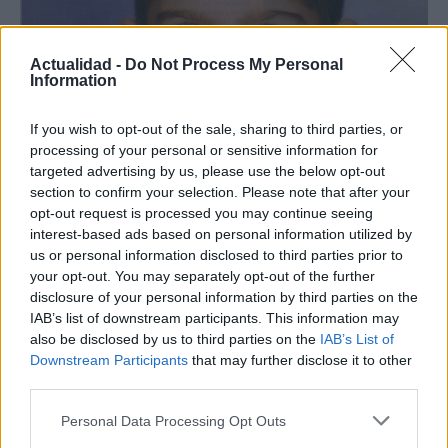
Actualidad -
Do Not Process My Personal
Information
If you wish to opt-out of the sale, sharing to third parties, or
processing of your personal or sensitive information for
Nuevo giro en el caso Yéremi Vargas:
targeted advertising by us, please use the below opt-out
desvelan el informe forense
section to confirm your selection. Please note that after your
opt-out request is processed you may continue seeing
El ‘caso Yéremi Vargas’, el niño desaparecido en 2007…
interest-based ads based on personal information utilized by
us or personal information disclosed to third parties prior to
your opt-out. You may separately opt-out of the further
CRÓNICA
disclosure of your personal information by third parties on the
IAB’s list of downstream participants. This information may
also be disclosed by us to third parties on the
IAB’s List of
Downstream Participants
that may further disclose it to other
third parties.
Please note that this website/app uses one or more Google
Personal Data Processing Opt Outs
services and may gather and store information including but