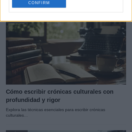
El 2 de agosto de 1980, una bomba…
CONFIRM
CRÓNICA
Cómo escribir crónicas culturales con
profundidad y rigor
Explora las técnicas esenciales para escribir crónicas
culturales…