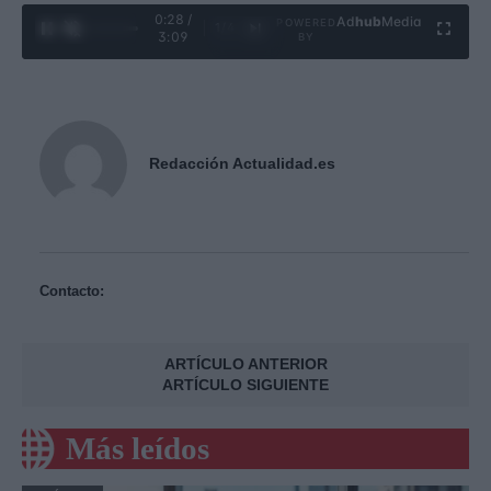
0:29 /
Ad
hub
Media
POWERED
1
/
4
3:09
BY
Redacción Actualidad.es
Contacto:
ARTÍCULO ANTERIOR
ARTÍCULO SIGUIENTE
Más leídos