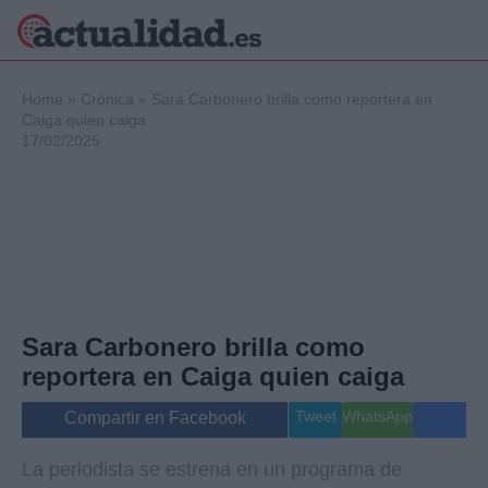
×
Home
»
Crónica
»
Sara Carbonero brilla como reportera en
Caiga quien caiga
17/02/2025
Política
Ciencia y
Tecnología
Crónica
Deportes
Economía
Salud y Bienestar
Sara Carbonero brilla como
Internacional
reportera en Caiga quien caiga
Gente
Viajes
Tweet
WhatsApp
Compartir en Facebook
Musica
La periodista se estrena en un programa de