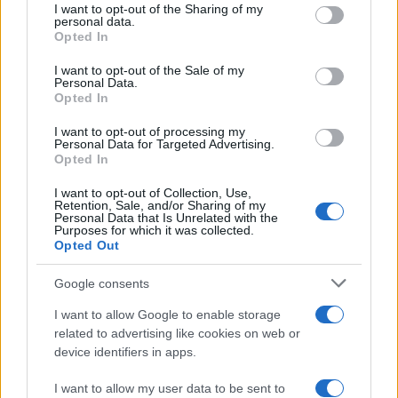
not limited to your visit or usage behaviour. You may click to
I want to opt-out of the Sharing of my
personal data.
grant or deny consent to Google and its third-party tags to
Opted In
use your data for below specified purposes in below Google
consent section.
I want to opt-out of the Sale of my
Curso de verano de la Universidad de La
Personal Data.
Rioja finaliza con celebración
Opted In
gastronómica
I want to opt-out of processing my
Personal Data for Targeted Advertising.
La Universidad de La Rioja despidió a 60…
Opted In
I want to opt-out of Collection, Use,
Retention, Sale, and/or Sharing of my
CRÓNICA
Personal Data that Is Unrelated with the
Purposes for which it was collected.
Opted Out
Google consents
I want to allow Google to enable storage
related to advertising like cookies on web or
device identifiers in apps.
I want to allow my user data to be sent to