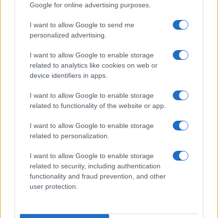
Google for online advertising purposes.
Tragedia en Santa Susanna: un bombero
I want to allow Google to send me
fallece durante un incendio en un hotel
personalized advertising.
Un bombero de la Generalitat pierde la vida…
I want to allow Google to enable storage
related to analytics like cookies on web or
CRÓNICA
device identifiers in apps.
I want to allow Google to enable storage
related to functionality of the website or app.
I want to allow Google to enable storage
related to personalization.
I want to allow Google to enable storage
related to security, including authentication
functionality and fraud prevention, and other
user protection.
Masacre de Bolonia: el atentado que
conmocionó a Italia en 1980