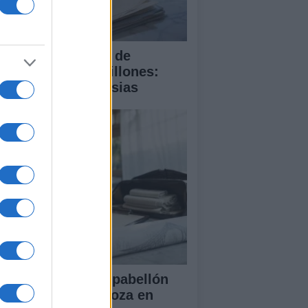
 compra del ático de
amberí por 6,3 millones:
talles y controversias
ansformación del pabellón
 la Expo de Zaragoza en