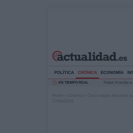
POLÍTICA
CRÓNICA
ECONOMÍA
IN
EN TIEMPO REAL
Felipe VI recibe 
Rehabilitación de 
Home
»
Crónica
»
Cinco sagas literarias 
Impacto económico
17/04/2025
Ciclovía Nocturna