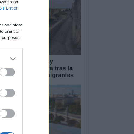
 downstream
B’s List of
er and store
to grant or
ed purposes
pacto económico y
manitario en Ceuta tras la
egada masiva de migrantes