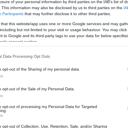
losure of your personal information by third parties on the IAB’s list of
. This information may also be disclosed by us to third parties on the
IA
Participants
that may further disclose it to other third parties.
 that this website/app uses one or more Google services and may gath
including but not limited to your visit or usage behaviour. You may click 
 to Google and its third-party tags to use your data for below specifi
ogle consent section.
l Data Processing Opt Outs
Im
hu
o opt-out of the Sharing of my personal data.
ll
In
l del mar
de Ildefonso Falcones promete ser un éxito
a saga no solo explora las batallas físicas, sino
o opt-out of the Sale of my Personal Data.
los personajes en busca de amor y esperanza. Desde
In
Falcones ha cautivado a los lectores con su habilidad
y emocionantes. La continuación de esta serie es un
to opt-out of processing my Personal Data for Targeted
ing.
a novela histórica.
In
o opt-out of Collection, Use, Retention, Sale, and/or Sharing