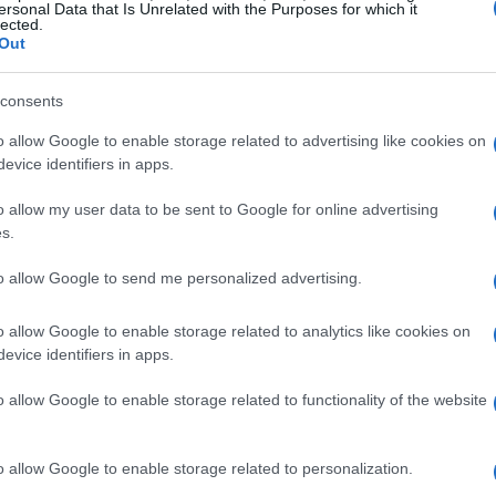
ersonal Data that Is Unrelated with the Purposes for which it
lected.
Out
La
consents
Ch
de
o allow Google to enable storage related to advertising like cookies on
evice identifiers in apps.
o allow my user data to be sent to Google for online advertising
s.
to allow Google to send me personalized advertising.
: un regreso a Panem
o allow Google to enable storage related to analytics like cookies on
evice identifiers in apps.
e
de Suzanne Collins regresa con su quinta entrega,
tada en un futuro distópico, esta historia sigue a
o allow Google to enable storage related to functionality of the website
la supervivencia y la rebelión contra la tiranía. La
 atrás, explorando los quincuagésimos juegos del
Tr
o allow Google to enable storage related to personalization.
n Haymitch Abernathy. Esta saga ha dejado una huella
de