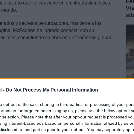
Fe
ado oscuro que se convierte en empleada doméstica,
Vi
l mundo.
si
sperados y secretos perturbadores, mantiene a los
 página. McFadden ha logrado conectar con su
sociales, convirtiendo su obra en un fenómeno global.
d -
Do Not Process My Personal Information
Reh
Me
to opt-out of the sale, sharing to third parties, or processing of your per
formation for targeted advertising by us, please use the below opt-out s
de
r y guerra en la historia
r selection. Please note that after your opt-out request is processed y
eing interest-based ads based on personal information utilized by us or
disclosed to third parties prior to your opt-out. You may separately opt-