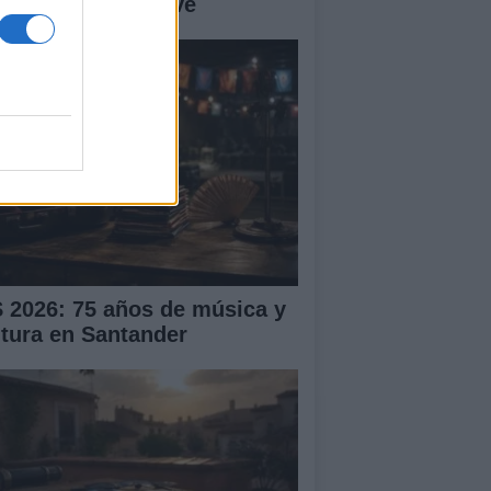
ntro sanitario clave
S 2026: 75 años de música y
ltura en Santander