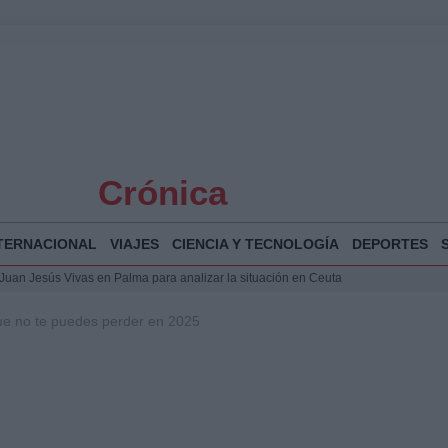
Crónica
TERNACIONAL
VIAJES
CIENCIA Y TECNOLOGÍA
DEPORTES
a Juan Jesús Vivas en Palma para analizar la situación en Ceuta
la Illa Plana: Menorca apuesta por el deporte náutico sostenible
que no te puedes perder en 2025
 y humanitario en Ceuta tras la llegada masiva de migrantes
 Bogotá 2026: fecha, recorrido y actividades especiales