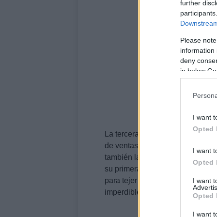
further disc
participants
Downstream 
Please note
information 
deny consent
in below Go
Persona
I want t
Opted 
La tercera entrega de
La catedra
de ventas en Sant Jordi 2025. Est
I want t
también las luchas internas de 
Opted 
su primera publicación en 2006, 
para tejer narrativas profundas 
I want 
Advertis
imperdible para los amantes de l
Opted 
I want t