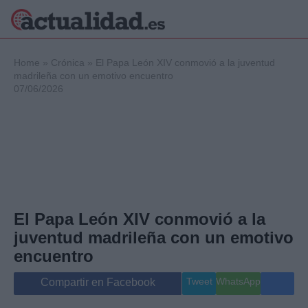
×
Home
»
Crónica
»
El Papa León XIV conmovió a la juventud
madrileña con un emotivo encuentro
07/06/2026
Política
Ciencia y
Tecnología
Crónica
Deportes
Economía
Salud y Bienestar
El Papa León XIV conmovió a la
Internacional
juventud madrileña con un emotivo
Gente
Viajes
encuentro
Musica
Tweet
WhatsApp
Compartir en Facebook