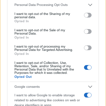
Please note that this website/app uses one or more Google
Personal Data Processing Opt Outs
services and may gather and store information including but
not limited to your visit or usage behaviour. You may click to
I want to opt-out of the Sharing of my
personal data.
grant or deny consent to Google and its third-party tags to
Opted In
use your data for below specified purposes in below Google
consent section.
I want to opt-out of the Sale of my
Personal Data.
Opted In
I want to opt-out of processing my
Personal Data for Targeted Advertising.
Opted In
Nuevo giro en el caso Yéremi Vargas:
I want to opt-out of Collection, Use,
desvelan el informe forense
Retention, Sale, and/or Sharing of my
Personal Data that Is Unrelated with the
El ‘caso Yéremi Vargas’, el niño desaparecido en 2007…
Purposes for which it was collected.
Opted Out
CRÓNICA
Google consents
I want to allow Google to enable storage
related to advertising like cookies on web or
device identifiers in apps.