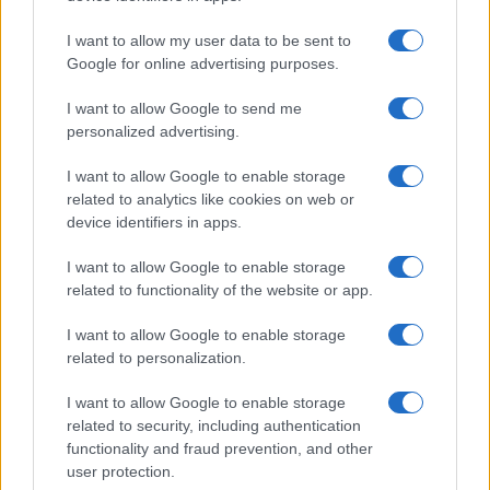
I want to allow my user data to be sent to
Google for online advertising purposes.
I want to allow Google to send me
personalized advertising.
Curso de verano de la Universidad de La
I want to allow Google to enable storage
related to analytics like cookies on web or
Rioja finaliza con celebración
device identifiers in apps.
gastronómica
I want to allow Google to enable storage
La Universidad de La Rioja despidió a 60…
related to functionality of the website or app.
I want to allow Google to enable storage
CRÓNICA
related to personalization.
I want to allow Google to enable storage
related to security, including authentication
functionality and fraud prevention, and other
user protection.