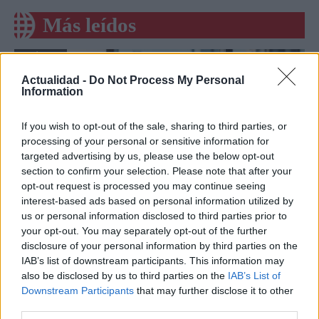
Más leídos
CRÓNICA
Actualidad -
Do Not Process My Personal
Information
If you wish to opt-out of the sale, sharing to third parties, or
processing of your personal or sensitive information for
targeted advertising by us, please use the below opt-out
section to confirm your selection. Please note that after your
opt-out request is processed you may continue seeing
interest-based ads based on personal information utilized by
us or personal information disclosed to third parties prior to
Amparo Moraleda asume la
your opt-out. You may separately opt-out of the further
disclosure of your personal information by third parties on the
vicepresidencia de CaixaBank
IAB’s list of downstream participants. This information may
La trayectoria de Moraleda promete un nuevo rumbo…
also be disclosed by us to third parties on the
IAB’s List of
Downstream Participants
that may further disclose it to other
third parties.
CRÓNICA