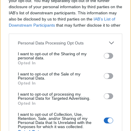
your opt-out. You may separately opt-out of the further
disclosure of your personal information by third parties on the
IAB’s list of downstream participants. This information may
Amparo Moraleda asume la
also be disclosed by us to third parties on the
IAB’s List of
Downstream Participants
that may further disclose it to other
vicepresidencia de CaixaBank
third parties.
La trayectoria de Moraleda promete un nuevo rumbo…
Please note that this website/app uses one or more Google
Personal Data Processing Opt Outs
services and may gather and store information including but
not limited to your visit or usage behaviour. You may click to
I want to opt-out of the Sharing of my
CRÓNICA
personal data.
grant or deny consent to Google and its third-party tags to
Opted In
use your data for below specified purposes in below Google
consent section.
I want to opt-out of the Sale of my
Personal Data.
Opted In
I want to opt-out of processing my
Personal Data for Targeted Advertising.
Opted In
I want to opt-out of Collection, Use,
Retention, Sale, and/or Sharing of my
Personal Data that Is Unrelated with the
Nuevo giro en el caso Yéremi Vargas:
Purposes for which it was collected.