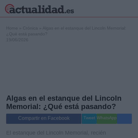
×
Home
»
Crónica
»
Algas en el estanque del Lincoln Memorial:
¿Qué está pasando?
19/06/2026
Política
Ciencia y
Tecnología
Crónica
Deportes
Economía
Salud y Bienestar
Algas en el estanque del Lincoln
Internacional
Memorial: ¿Qué está pasando?
Gente
Viajes
Tweet
WhatsApp
Compartir en Facebook
Musica
El estanque del Lincoln Memorial, recién