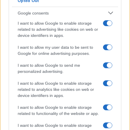
Opted Out
desvelan el informe forense
El ‘caso Yéremi Vargas’, el niño desaparecido en 2007…
Google consents
I want to allow Google to enable storage
related to advertising like cookies on web or
CRÓNICA
device identifiers in apps.
I want to allow my user data to be sent to
Google for online advertising purposes.
I want to allow Google to send me
personalized advertising.
I want to allow Google to enable storage
related to analytics like cookies on web or
device identifiers in apps.
Curso de verano de la Universidad de La
I want to allow Google to enable storage
Rioja finaliza con celebración
related to functionality of the website or app.
gastronómica
I want to allow Google to enable storage
La Universidad de La Rioja despidió a 60…