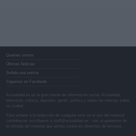
Quienes somos
Últimas Noticias
Señala una noticia
Síguenos en Facebook
Actualidad.es es la gran fuente de información social. Actualidad,
televisión, crónica, deportes, gente, política y todas las noticias sobre
su ciudad.
Para señalar a la redacción de cualquier error en el uso del material
confidencial, escríbanos a
staff@actualidad.es
: nos ocuparemos de
la retirada del material que atenta contra los derechos de terceros.