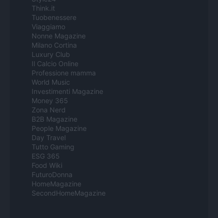
Think.it
Tuobenessere
Viaggiamo
Nonne Magazine
Milano Cortina
Luxury Club
Il Calcio Online
Professione mamma
World Music
Investimenti Magazine
Money 365
Zona Nerd
B2B Magazine
People Magazine
Day Travel
Tutto Gaming
ESG 365
Food Wiki
FuturoDonna
HomeMagazine
SecondHomeMagazine