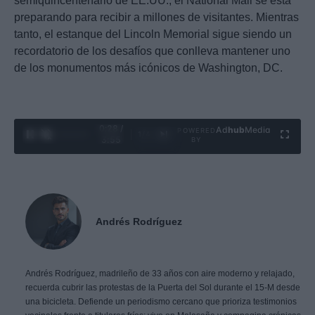
semiquincentenario de EE.UU., el National Mall se está
preparando para recibir a millones de visitantes. Mientras
tanto, el estanque del Lincoln Memorial sigue siendo un
recordatorio de los desafíos que conlleva mantener uno
de los monumentos más icónicos de Washington, DC.
0:29 /
Ad
hub
Media
POWERED
1
/
4
3:55
BY
Andrés Rodríguez
Andrés Rodríguez, madrileño de 33 años con aire moderno y relajado,
recuerda cubrir las protestas de la Puerta del Sol durante el 15-M desde
una bicicleta. Defiende un periodismo cercano que prioriza testimonios