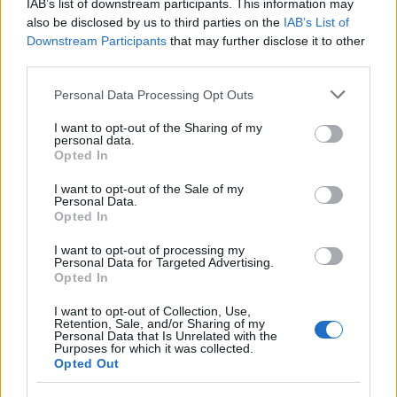
La trayectoria de Moraleda promete un nuevo rumbo…
IAB’s list of downstream participants. This information may
also be disclosed by us to third parties on the
IAB’s List of
Downstream Participants
that may further disclose it to other
CRÓNICA
third parties.
Please note that this website/app uses one or more Google
Personal Data Processing Opt Outs
services and may gather and store information including but
not limited to your visit or usage behaviour. You may click to
I want to opt-out of the Sharing of my
personal data.
grant or deny consent to Google and its third-party tags to
Opted In
use your data for below specified purposes in below Google
consent section.
I want to opt-out of the Sale of my
Personal Data.
Opted In
I want to opt-out of processing my
Personal Data for Targeted Advertising.
Nuevo giro en el caso Yéremi Vargas:
Opted In
desvelan el informe forense
I want to opt-out of Collection, Use,
Retention, Sale, and/or Sharing of my
El ‘caso Yéremi Vargas’, el niño desaparecido en 2007…
Personal Data that Is Unrelated with the
Purposes for which it was collected.
Opted Out
CRÓNICA