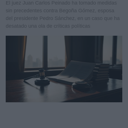
El juez Juan Carlos Peinado ha tomado medidas
sin precedentes contra Begoña Gómez, esposa
del presidente Pedro Sánchez, en un caso que ha
desatado una ola de críticas políticas