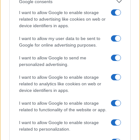
Google consents
I want to allow Google to enable storage
related to advertising like cookies on web or
device identifiers in apps.
I want to allow my user data to be sent to
Google for online advertising purposes.
I want to allow Google to send me
personalized advertising.
Curso de verano de la Universidad de La
I want to allow Google to enable storage
Rioja finaliza con celebración
related to analytics like cookies on web or
gastronómica
device identifiers in apps.
La Universidad de La Rioja despidió a 60…
I want to allow Google to enable storage
related to functionality of the website or app.
CRÓNICA
I want to allow Google to enable storage
related to personalization.