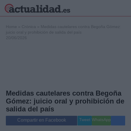
×
Home
»
Crónica
»
Medidas cautelares contra Begoña Gómez:
juicio oral y prohibición de salida del país
20/06/2026
Política
Ciencia y
Tecnología
Crónica
Deportes
Economía
Salud y Bienestar
Medidas cautelares contra Begoña
Internacional
Gómez: juicio oral y prohibición de
Gente
Viajes
salida del país
Musica
Tweet
WhatsApp
Compartir en Facebook