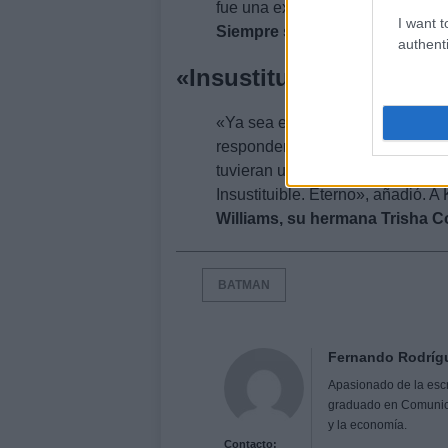
fue una experiencia tan complem
I want t
Siempre será mi Batman», expl
authenti
«Insustituible. Eterno»
«Ya sea en la cabina de grabaci
responder durante el 11-S o ase
tuvieran un momento con su
Ba
Insustituible. Eterno», añadió. 
Williams, su hermana Trisha 
BATMAN
Fernando Rodríg
Apasionado de la escri
graduado en Comunicaci
y la economía.
Contacto: