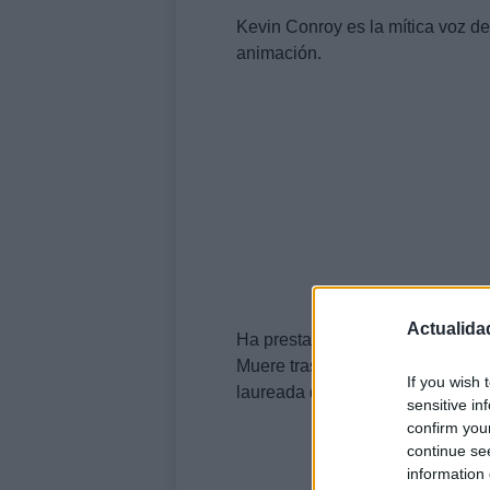
Kevin Conroy es la mítica voz de
animación.
Actualida
Ha prestado su voz a lo largo de
Muere tras una corta batalla con
If you wish 
laureada del personaje de DC C
sensitive in
confirm you
continue se
information 