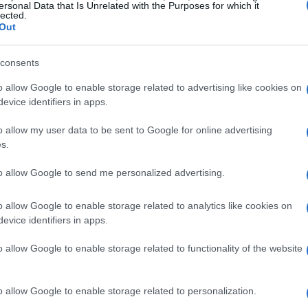
ersonal Data that Is Unrelated with the Purposes for which it
lected.
Out
Ev
uso la voz por primera vez al cruzado
Ba
consents
erie animada’ en 1992.
Está considerada una de las
20
leyenda de ‘Star Wars’, el actor Mark Hamill, interpretó
o allow Google to enable storage related to advertising like cookies on
evice identifiers in apps.
oy. De hecho, el propio Hamill ha admitido que es su
 comunicado. «Kevin era la perfección. Era una de mis
o allow my user data to be sent to Google for online advertising
y le quería como a un hermano».
s.
ho sin él. Siempre será mi Batman»
to allow Google to send me personalized advertising.
 gente que le rodeaba: su decencia brillaba en todo
o allow Google to enable storage related to analytics like cookies on
eía o hablaba con él, mi ánimo se elevaba».
«Kevin
evice identifiers in apps.
uó Hamill.
«Para varias generaciones, ha sido el
en como uno de los mejores actores de Batman. «Fue
o allow Google to enable storage related to functionality of the website
La
os que consiguieron al tipo exacto para el papel
No
ello. Sus ritmos y sutilezas, sus tonos y su forma de
o allow Google to enable storage related to personalization.
Bé
ayudó a hacer mi interpretación». «Fue el socio ideal: