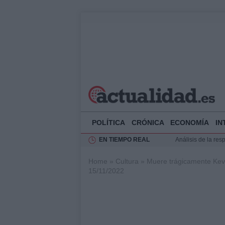
POLÍTICA
CRÓNICA
ECONOMÍA
IN
EN TIEMPO REAL
Análisis de la res
Ciclovía Nocturna
Home
»
Cultura
»
Muere trágicamente Kevi
Felipe VI recibe 
15/11/2022
Felipe VI y Juan 