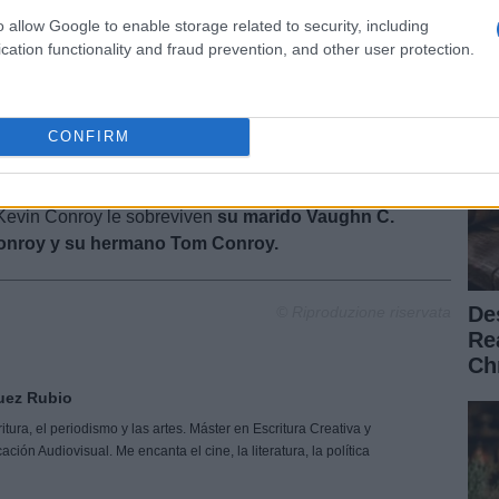
at
entaria y creativa.
No podría haberlo hecho sin él.
o allow Google to enable storage related to security, including
icó.
cation functionality and fraud prevention, and other user protection.
ón dándolo todo, alimentando a los primeros en
CONFIRM
gurándose de que todos los fans que le esperaban
tman
. Un héroe en todo el sentido de la palabra.
A Kevin Conroy le sobreviven
su marido Vaughn C.
Conroy y su hermano Tom Conroy.
De
© Riproduzione riservata
Re
Ch
uez Rubio
tura, el periodismo y las artes. Máster en Escritura Creativa y
ón Audiovisual. Me encanta el cine, la literatura, la política