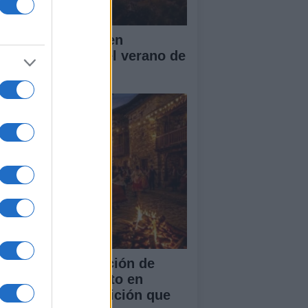
entos culturales en
rcelona durante el verano de
26
 singular celebración de
chevieja en Agosto en
rchules: una tradición que