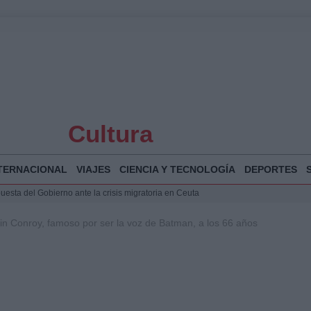
Cultura
TERNACIONAL
VIAJES
CIENCIA Y TECNOLOGÍA
DEPORTES
puesta del Gobierno ante la crisis migratoria en Ceuta
 Bogotá 2026: fecha, recorrido y actividades especiales
n Conroy, famoso por ser la voz de Batman, a los 66 años
a Juan Jesús Vivas en Palma para analizar la situación en Ceuta
Jesús Vivas se reúnen en Marivent para abordar la situación en Ceuta