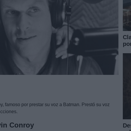
Cla
po
, famoso por prestar su voz a Batman. Prestó su voz
ucciones.
vin Conroy
De