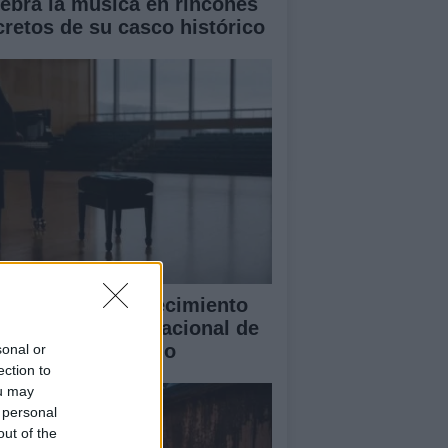
lebra la música en rincones
cretos de su casco histórico
blo Galdo y el crecimiento
l Concurso Internacional de
ano Cidade de Vigo
sonal or
ection to
ou may
 personal
out of the