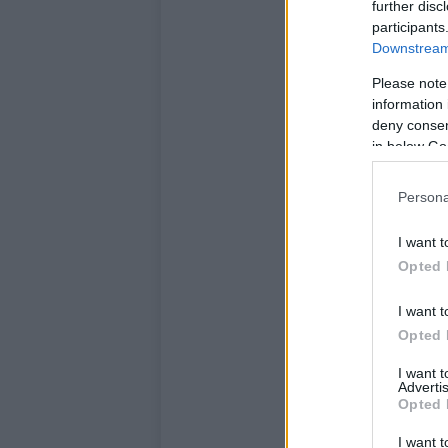
further disc
participants
Downstream 
Please note
information 
deny consent
in below Go
Persona
I want t
Opted 
I want t
Opted 
I want 
Advertis
Opted 
I want t