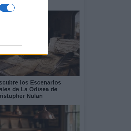
rae a miles
scubre los Escenarios
ales de La Odisea de
ristopher Nolan