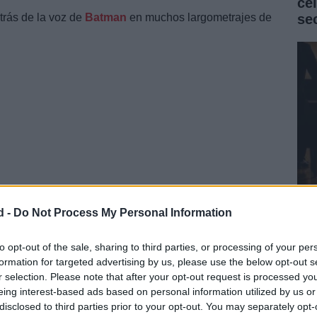
ce
se
trás de la voz de
Batman
en muchos largometrajes de
d -
Do Not Process My Personal Information
Pa
 los años. Ha perdido la vida a la edad de 66 años.
de
tra el cáncer. Conroy es posiblemente la voz más
Pi
to opt-out of the sale, sharing to third parties, or processing of your per
omics en su versión animada.
formation for targeted advertising by us, please use the below opt-out s
r selection. Please note that after your opt-out request is processed y
eing interest-based ads based on personal information utilized by us or
disclosed to third parties prior to your opt-out. You may separately opt-