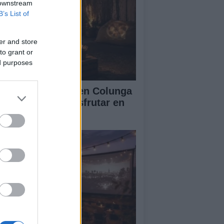
 downstream
B’s List of
er and store
to grant or
ed purposes
entos culturales en Colunga
Pamplona para disfrutar en
osto