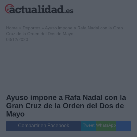
×
Home
»
Deportes
»
Ayuso impone a Rafa Nadal con la Gran
Cruz de la Orden del Dos de Mayo
03/12/2020
Política
Ciencia y
Tecnología
Crónica
Deportes
Economía
Salud y Bienestar
Ayuso impone a Rafa Nadal con la
Internacional
Gran Cruz de la Orden del Dos de
Gente
Viajes
Mayo
Musica
Tweet
WhatsApp
Compartir en Facebook