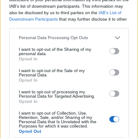
IAB’s list of downstream participants. This information may
also be disclosed by us to third parties on the
IAB’s List of
VAR en el fútbol: cuándo interviene, qué
Downstream Participants
that may further disclose it to other
third parties.
revisa y qué no
Please note that this website/app uses one or more Google
El VAR ha revolucionado el fútbol. Descubre cómo…
Personal Data Processing Opt Outs
services and may gather and store information including but
not limited to your visit or usage behaviour. You may click to
I want to opt-out of the Sharing of my
personal data.
grant or deny consent to Google and its third-party tags to
DEPORTES
Opted In
use your data for below specified purposes in below Google
consent section.
I want to opt-out of the Sale of my
Personal Data.
Opted In
I want to opt-out of processing my
Personal Data for Targeted Advertising.
Opted In
I want to opt-out of Collection, Use,
Retention, Sale, and/or Sharing of my
Personal Data that Is Unrelated with the
Purposes for which it was collected.
Programación deportiva gratuita: lo que
Opted Out