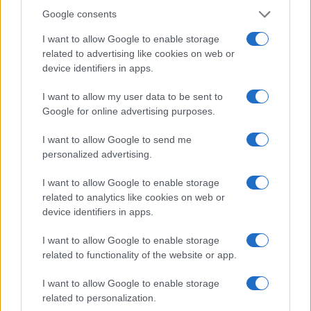
no te puedes perder en agosto de 2026
Google consents
El verano de 2026 está repleto de eventos…
I want to allow Google to enable storage
related to advertising like cookies on web or
device identifiers in apps.
DEPORTES
I want to allow my user data to be sent to
Google for online advertising purposes.
I want to allow Google to send me
personalized advertising.
I want to allow Google to enable storage
related to analytics like cookies on web or
device identifiers in apps.
FIFA anuncia que las futbolistas recibirán
I want to allow Google to enable storage
baja de maternidad
related to functionality of the website or app.
La FIFA anunció que las futbolistas profesionales recibirán…
I want to allow Google to enable storage
related to personalization.