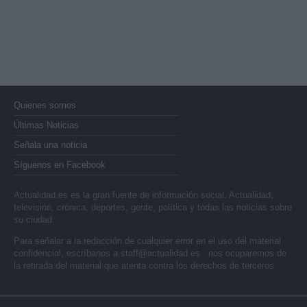
Quienes somos
Últimas Noticias
Señala una noticia
Síguenos en Facebook
Actualidad.es es la gran fuente de información social. Actualidad,
televisión, crónica, deportes, gente, política y todas las noticias sobre
su ciudad.
Para señalar a la redacción de cualquier error en el uso del material
confidencial, escríbanos a
staff@actualidad.es
: nos ocuparemos de
la retirada del material que atenta contra los derechos de terceros.