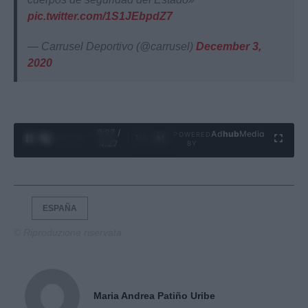
pic.twitter.com/1S1JEbpdZ7
— Carrusel Deportivo (@carrusel)
December 3,
2020
0:28 /
Ad
hub
Media
POWERED
1
/
4
4:27
BY
ESPAÑA
© Riproduzione riservata
Maria Andrea Patiño Uribe