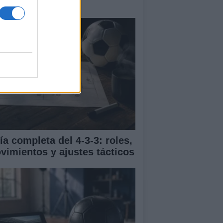
trenamiento
ía completa del 4-3-3: roles,
vimientos y ajustes tácticos