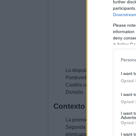
further disc
participants
Downstream 
Please note
information 
deny consent
in below Go
Persona
La disputa implicó interpretacio
I want t
Pontevedra, lo que añadió tensión
Opted 
Castilla contará con una incorpo
División.
I want t
Opted 
Contexto y calendario d
I want 
Advertis
La promoción definirá dos equi
Opted 
Segunda División para la tempor
I want t
eliminatoria entre
Real Madrid Ca