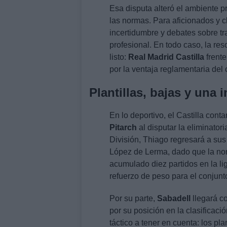
Esa disputa alteró el ambiente pr
las normas. Para aficionados y c
incertidumbre y debates sobre tra
profesional. En todo caso, la res
listo:
Real Madrid Castilla
frent
por la ventaja reglamentaria del
Plantillas, bajas y una
En lo deportivo, el Castilla con
Pitarch
al disputar la eliminatori
División, Thiago regresará a sus 
López de Lerma, dado que la nor
acumulado diez partidos en la l
refuerzo de peso para el conjunt
Por su parte,
Sabadell
llegará co
por su posición en la clasificaci
táctico a tener en cuenta: los pl