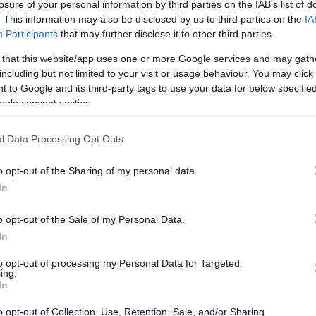
losure of your personal information by third parties on the IAB’s list of
. This information may also be disclosed by us to third parties on the
IA
Participants
that may further disclose it to other third parties.
 that this website/app uses one or more Google services and may gath
including but not limited to your visit or usage behaviour. You may click 
 to Google and its third-party tags to use your data for below specifi
ogle consent section.
l Data Processing Opt Outs
Gu
pa
nes del reglamento y un recurso presentado por el
o opt-out of the Sharing of my personal data.
im
 previa al choque inaugural. A nivel de plantilla, el
In
ración de peso tras el final de la temporada de Primera
o opt-out of the Sale of my Personal Data.
In
e la fase de ascenso
to opt-out of processing my Personal Data for Targeted
ing.
pos que acompañarán a Tenerife y Eldense en
In
ada 2026-27. El calendario marca fechas clave: la
o opt-out of Collection, Use, Retention, Sale, and/or Sharing
stilla
y
Sabadell
arranca el viernes
29 de mayo
a