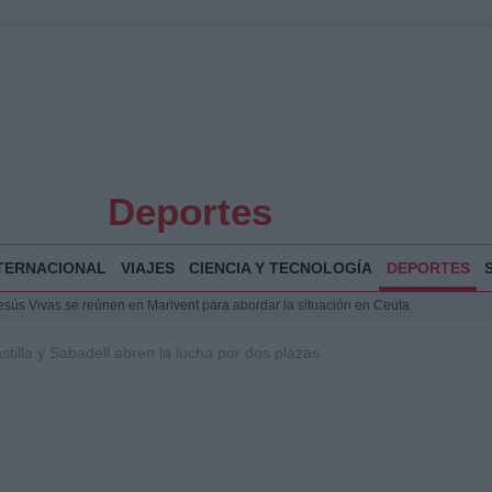
Deportes
TERNACIONAL
VIAJES
CIENCIA Y TECNOLOGÍA
DEPORTES
Jesús Vivas se reúnen en Marivent para abordar la situación en Ceuta
puesta del Gobierno ante la crisis migratoria en Ceuta
stilla y Sabadell abren la lucha por dos plazas
planificar, reportear y construir una crónica con escenas y voces
espalda a Ceuta ante la presión migratoria y la falta de respuesta del Gobierno