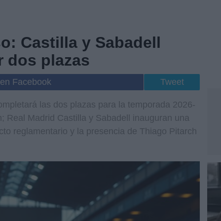
o: Castilla y Sabadell
r dos plazas
 en Facebook
Tweet
ompletará las dos plazas para la temporada 2026-
n; Real Madrid Castilla y Sabadell inauguran una
cto reglamentario y la presencia de Thiago Pitarch