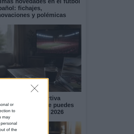
timas novedades en el fútbol
pañol: fichajes,
novaciones y polémicas
ogramación deportiva
atuita: lo que no te puedes
sonal or
ection to
rder en agosto de 2026
ou may
 personal
out of the