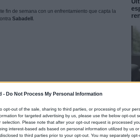
Úl
es
ste fin de semana con un enfrentamiento que capta la
re
ontra
Sabadell
.
d -
Do Not Process My Personal Information
liminatoria ha estado rodeada por una controversia
Pr
ntrada del filial madridista en el cuadro final.
gr
to opt-out of the sale, sharing to third parties, or processing of your per
formation for targeted advertising by us, please use the below opt-out s
pe
r selection. Please note that after your opt-out request is processed y
eing interest-based ads based on personal information utilized by us or
disclosed to third parties prior to your opt-out. You may separately opt-