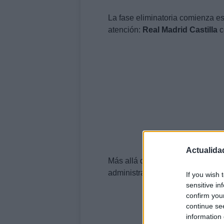
La fase eliminatoria comienza e
atención:
Real Madrid Castilla
c
Actualida
Más allá de lo deportivo, esta e
administrativa que condicionó la e
If you wish 
sensitive in
confirm you
continue se
information 