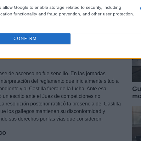
en
o allow Google to enable storage related to security, including
cation functionality and fraud prevention, and other user protection.
CONFIRM
va que dejó al Castilla en el
a fase de ascenso no fue sencillo. En las jornadas
 interpretación del reglamento que inicialmente situó a
Gu
ndiente y al Castilla fuera de la lucha. Ante esa
mo
ó un escrito ante el Juez de competiciones no
a resolución posterior ratificó la presencia del Castilla
ue los gallegos mantienen su disconformidad y
do sus derechos por las vías que consideren.
co