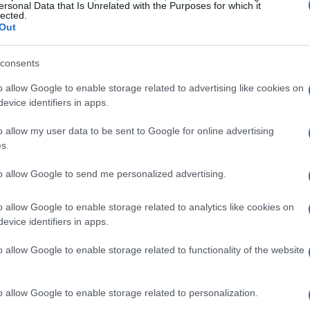
ersonal Data that Is Unrelated with the Purposes for which it
redo Di Stéfano, y la vuelta se jugará el viernes
5 de
lected.
Out
promoción están reservadas para los días
20 y 21 de
ascensos definitivos.
Pu
consents
de
pr
o allow Google to enable storage related to advertising like cookies on
evice identifiers in apps.
de a los equipos mejor clasificados en la liga una
 al término de la prórroga: el empate beneficiará a
o allow my user data to be sent to Google for online advertising
a tabla. En este cruce, esa condición pesa a favor de
s.
ibilidad de salvar el resultado con un equilibrio global.
iterio de clasificación
no sustituye a los goles o a la
to allow Google to send me personalized advertising.
juego, pero puede decidir una eliminatoria igualada.
o allow Google to enable storage related to analytics like cookies on
evice identifiers in apps.
o allow Google to enable storage related to functionality of the website
Mé
o allow Google to enable storage related to personalization.
am