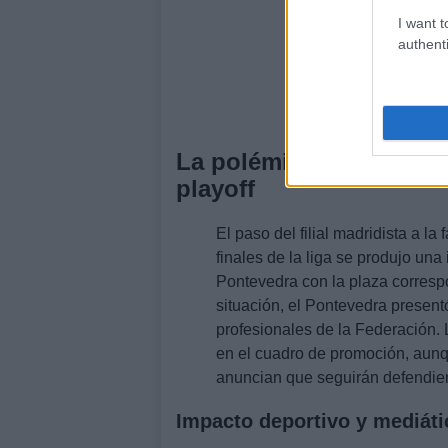
I want t
authenti
La polémica administrati
playoff
El paso del filial madridista a l
finales de la liga se produjo una
Pontevedra con la plaza correspo
situación, el Pontevedra present
profesionales de la Federación. L
en el cuadro de promoción, aunq
anuncian que seguirán defendien
Impacto deportivo y mediáti