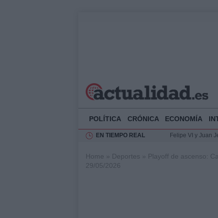
POLÍTICA
CRÓNICA
ECONOMÍA
IN
EN TIEMPO REAL
Felipe VI y Juan 
Análisis de la res
Home
»
Deportes
»
Playoff de ascenso: Ca
Guía técnica para 
29/05/2026
El Rey de España r