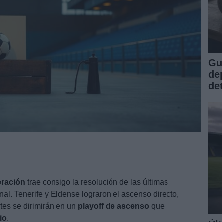
Gu
de
de
eración
trae consigo la resolución de las últimas
nal. Tenerife y Eldense lograron el ascenso directo,
tes se dirimirán en un
playoff de ascenso
que
io
.