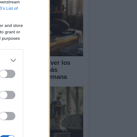
 downstream
B’s List of
er and store
to grant or
ed purposes
ía completa para ver los
rtidos de fútbol más
portantes de la semana