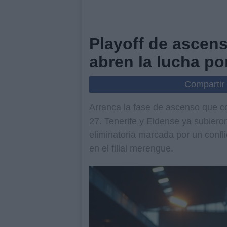
Playoff de ascens
abren la lucha po
Compartir
Arranca la fase de ascenso que c
27. Tenerife y Eldense ya subiero
eliminatoria marcada por un confli
en el filial merengue.