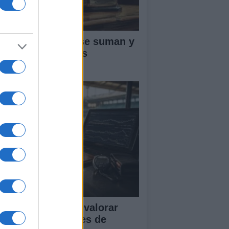
ntos ATP: cómo se suman y
fienden en el tenis
ofesional
tricas clave para valorar
istosos y sesiones de