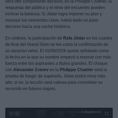
será otro componente decisivo; en la Philippe Chatrier, la
respuesta del público y el ritmo del encuentro pueden
inclinar la balanza. Si Jódar logra imponer su plan y
manejar los momentos clave, habrá dado un paso
decisivo hacia una noche histórica.
En síntesis, la participación de
Rafa Jódar
en los cuartos
de final del Grand Slam se lee como la confirmación de
un ascenso veloz. El 02/06/2026 queda señalado como
la fecha en la que su nombre empezó a resonar con más
fuerza entre los aspirantes a títulos grandes. El choque
con
Alexander Zverev
en la
Philippe Chatrier
será la
prueba de fuego: de superarla, Jódar podrá mirar más
alto; si no, la lección será valiosa para consolidar su
recorrido en futuros majors.
0:29 /
Ad
hub
Media
POWERED
1
/
4
3:19
BY