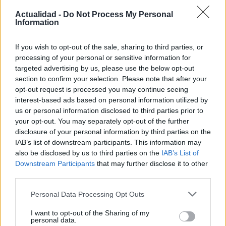
Actualidad -
Do Not Process My Personal
Information
If you wish to opt-out of the sale, sharing to third parties, or
processing of your personal or sensitive information for
targeted advertising by us, please use the below opt-out
section to confirm your selection. Please note that after your
opt-out request is processed you may continue seeing
interest-based ads based on personal information utilized by
VAR en el fútbol: cuándo interviene, qué
us or personal information disclosed to third parties prior to
revisa y qué no
your opt-out. You may separately opt-out of the further
disclosure of your personal information by third parties on the
El VAR ha revolucionado el fútbol. Descubre cómo…
IAB’s list of downstream participants. This information may
also be disclosed by us to third parties on the
IAB’s List of
Downstream Participants
that may further disclose it to other
DEPORTES
third parties.
Please note that this website/app uses one or more Google
Personal Data Processing Opt Outs
services and may gather and store information including but
not limited to your visit or usage behaviour. You may click to
I want to opt-out of the Sharing of my
personal data.
grant or deny consent to Google and its third-party tags to