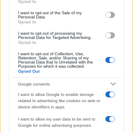
Opted In
use your data for below specified purposes in below Google
consent section.
I want to opt-out of the Sale of my
Personal Data.
Opted In
I want to opt-out of processing my
Hockey femenino: Estados Unidos gana el
Personal Data for Targeted Advertising.
Opted In
oro en Milan-Cortina 2026 ante Canadá
I want to opt-out of Collection, Use,
Estados Unidos ganó 2-1 a Canadá en Milan-Cortina…
Retention, Sale, and/or Sharing of my
Personal Data that Is Unrelated with the
Purposes for which it was collected.
Opted Out
DEPORTES
Google consents
I want to allow Google to enable storage
related to advertising like cookies on web or
device identifiers in apps.
I want to allow my user data to be sent to
Google for online advertising purposes.