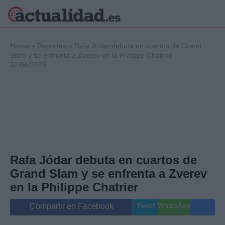
×
Home
»
Deportes
»
Rafa Jódar debuta en cuartos de Grand
Slam y se enfrenta a Zverev en la Philippe Chatrier
02/06/2026
Política
Ciencia y
Tecnología
Crónica
Deportes
Economía
Salud y Bienestar
Rafa Jódar debuta en cuartos de
Internacional
Grand Slam y se enfrenta a Zverev
Gente
Viajes
en la Philippe Chatrier
Musica
Tweet
WhatsApp
Compartir en Facebook