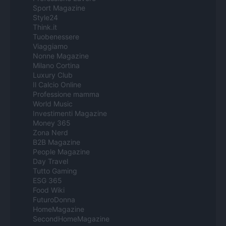
Sport Magazine
Style24
Think.it
Tuobenessere
Viaggiamo
Nonne Magazine
Milano Cortina
Luxury Club
Il Calcio Online
Professione mamma
World Music
Investimenti Magazine
Money 365
Zona Nerd
B2B Magazine
People Magazine
Day Travel
Tutto Gaming
ESG 365
Food Wiki
FuturoDonna
HomeMagazine
SecondHomeMagazine