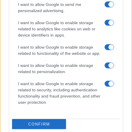
I want to allow Google to send me
personalized advertising.
Programación deportiva gratuita: lo que
no te puedes perder en agosto de 2026
I want to allow Google to enable storage
related to analytics like cookies on web or
El verano de 2026 está repleto de eventos…
device identifiers in apps.
I want to allow Google to enable storage
DEPORTES
related to functionality of the website or app.
I want to allow Google to enable storage
related to personalization.
I want to allow Google to enable storage
related to security, including authentication
functionality and fraud prevention, and other
user protection.
FIFA anuncia que las futbolistas recibirán
CONFIRM
baja de maternidad