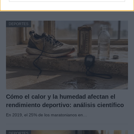
La FIFA anunció que las futbolistas profesionales recibirán…
DEPORTES
Cómo el calor y la humedad afectan el
rendimiento deportivo: análisis científico
En 2019, el 25% de los maratonianos en…
DEPORTES