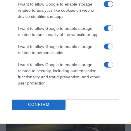
I want to allow Google to enable storage
related to analytics like cookies on web or
device identifiers in apps.
I want to allow Google to enable storage
related to functionality of the website or app.
I want to allow Google to enable storage
related to personalization.
Cómo el calor y la humedad afectan el
I want to allow Google to enable storage
related to security, including authentication
rendimiento deportivo: análisis científico
functionality and fraud prevention, and other
En 2019, el 25% de los maratonianos en…
user protection.
DEPORTES
CONFIRM