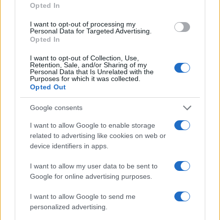
Opted In
I want to opt-out of processing my
DEPORTES
Personal Data for Targeted Advertising.
Opted In
I want to opt-out of Collection, Use,
Retention, Sale, and/or Sharing of my
Personal Data that Is Unrelated with the
Purposes for which it was collected.
Opted Out
Google consents
I want to allow Google to enable storage
related to advertising like cookies on web or
device identifiers in apps.
FIFA anuncia que las futbolistas recibirán
baja de maternidad
I want to allow my user data to be sent to
Google for online advertising purposes.
La FIFA anunció que las futbolistas profesionales recibirán…
I want to allow Google to send me
personalized advertising.
DEPORTES