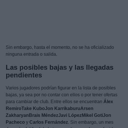
Sin embargo, hasta el momento, no se ha oficializado
ninguna entrada o salida.
Las posibles bajas y las llegadas
pendientes
Varios jugadores podrían figurar en la lista de posibles
bajas, ya sea por no contar con ellos o por tener ofertas
para cambiar de club. Entre ellos se encuentran
Álex
Remiro
Take Kubo
Jon Karrikaburu
Arsen
Zakharyan
Brais Méndez
Javi López
Mikel Goti
Jon
Pacheco
y
Carlos Fernández
. Sin embargo, un mes