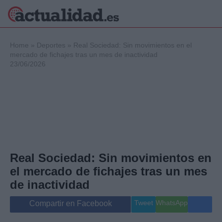
×
Home
»
Deportes
»
Real Sociedad: Sin movimientos en el
mercado de fichajes tras un mes de inactividad
23/06/2026
Política
Ciencia y
Tecnología
Crónica
Deportes
Economía
Salud y Bienestar
Real Sociedad: Sin movimientos en
Internacional
el mercado de fichajes tras un mes
Gente
Viajes
de inactividad
Musica
Tweet
WhatsApp
Compartir en Facebook