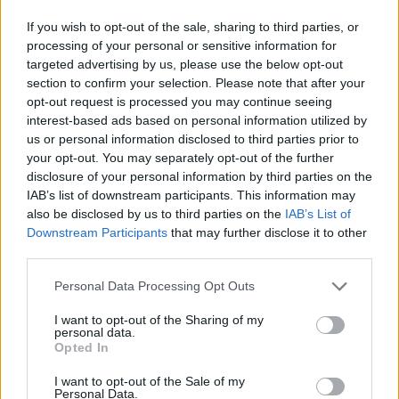
Hockey femenino: Estados Unidos gana el
If you wish to opt-out of the sale, sharing to third parties, or
oro en Milan-Cortina 2026 ante Canadá
processing of your personal or sensitive information for
targeted advertising by us, please use the below opt-out
Estados Unidos ganó 2-1 a Canadá en Milan-Cortina…
section to confirm your selection. Please note that after your
opt-out request is processed you may continue seeing
interest-based ads based on personal information utilized by
DEPORTES
us or personal information disclosed to third parties prior to
your opt-out. You may separately opt-out of the further
disclosure of your personal information by third parties on the
IAB’s list of downstream participants. This information may
also be disclosed by us to third parties on the
IAB’s List of
Downstream Participants
that may further disclose it to other
third parties.
Please note that this website/app uses one or more Google
Personal Data Processing Opt Outs
services and may gather and store information including but
not limited to your visit or usage behaviour. You may click to
I want to opt-out of the Sharing of my
personal data.
grant or deny consent to Google and its third-party tags to
Programación deportiva gratuita: lo que
Opted In
use your data for below specified purposes in below Google
no te puedes perder en agosto de 2026
consent section.
I want to opt-out of the Sale of my
Personal Data.
El verano de 2026 está repleto de eventos…