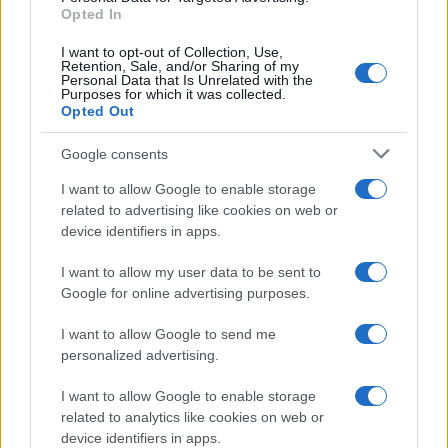
Opted In
I want to opt-out of Collection, Use,
Retention, Sale, and/or Sharing of my
Personal Data that Is Unrelated with the
Purposes for which it was collected.
Vidoser cierra una ronda puente de 1
Opted Out
millón de euros, supera los 5 millones de
Google consents
euros de ARR en el primer semestre de
2026 y lanza su plataforma de Creator
I want to allow Google to enable storage
related to advertising like cookies on web or
Marketing en España
device identifiers in apps.
Vidoser, la marca internacional de go-to-market de
CreationDose,…
I want to allow my user data to be sent to
Google for online advertising purposes.
ECONOMÍA
I want to allow Google to send me
personalized advertising.
I want to allow Google to enable storage
related to analytics like cookies on web or
device identifiers in apps.