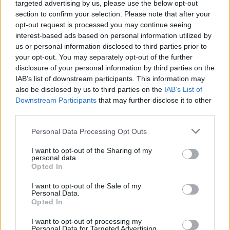
targeted advertising by us, please use the below opt-out
section to confirm your selection. Please note that after your
opt-out request is processed you may continue seeing
interest-based ads based on personal information utilized by
us or personal information disclosed to third parties prior to
your opt-out. You may separately opt-out of the further
disclosure of your personal information by third parties on the
IAB’s list of downstream participants. This information may
La barcelonesa Balio se incorpora a
also be disclosed by us to third parties on the
IAB’s List of
Contents, uno de los grupos europeos de
Downstream Participants
that may further disclose it to other
Enterprise AI con mayor crecimiento
third parties.
Milán / Barcelona — [20 de julio de…
Please note that this website/app uses one or more Google
Personal Data Processing Opt Outs
services and may gather and store information including but
not limited to your visit or usage behaviour. You may click to
I want to opt-out of the Sharing of my
personal data.
ECONOMÍA
grant or deny consent to Google and its third-party tags to
Opted In
use your data for below specified purposes in below Google
consent section.
I want to opt-out of the Sale of my
Personal Data.
Opted In
I want to opt-out of processing my
Personal Data for Targeted Advertising.