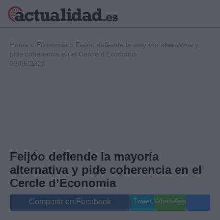
×
Home
»
Economía
»
Feijóo defiende la mayoría alternativa y
pide coherencia en el Cercle d’Economia
03/06/2026
Política
Ciencia y
Tecnología
Crónica
Deportes
Economía
Salud y Bienestar
Feijóo defiende la mayoría
Internacional
alternativa y pide coherencia en el
Gente
Viajes
Cercle d’Economia
Musica
Tweet
WhatsApp
Compartir en Facebook