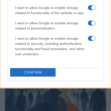
I want to allow Google to enable storage
related to functionality of the website or app.
I want to allow Google to enable storage
related to personalization.
Cómo medir la productividad por hora
trabajada y por trabajador
I want to allow Google to enable storage
related to security, including authentication
Explora la productividad desde diferentes ángulos y su…
functionality and fraud prevention, and other
user protection.
ECONOMÍA
CONFIRM