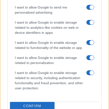
Barreras no arancelarias: normas
I want to allow Google to send me
personalized advertising.
técnicas, subsidios y compras públicas
I want to allow Google to enable storage
El proteccionismo no siempre se manifiesta a través…
related to analytics like cookies on web or
device identifiers in apps.
ECONOMÍA
I want to allow Google to enable storage
related to functionality of the website or app.
I want to allow Google to enable storage
related to personalization.
I want to allow Google to enable storage
related to security, including authentication
functionality and fraud prevention, and other
user protection.
Paros de Groundforce afectan vuelos y
equipajes en Madrid, Barcelona y otros
CONFIRM