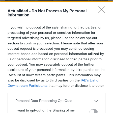
Actualidad -
Do Not Process My Personal
Information
Vidoser cierra una ronda puente de 1
If you wish to opt-out of the sale, sharing to third parties, or
millón de euros, supera los 5 millones de
processing of your personal or sensitive information for
euros de ARR en el primer semestre de
targeted advertising by us, please use the below opt-out
section to confirm your selection. Please note that after your
2026 y lanza su plataforma de Creator
opt-out request is processed you may continue seeing
Marketing en España
interest-based ads based on personal information utilized by
us or personal information disclosed to third parties prior to
Vidoser, la marca internacional de go-to-market de
your opt-out. You may separately opt-out of the further
CreationDose,…
disclosure of your personal information by third parties on the
IAB’s list of downstream participants. This information may
also be disclosed by us to third parties on the
IAB’s List of
ECONOMÍA
Downstream Participants
that may further disclose it to other
third parties.
Please note that this website/app uses one or more Google
Personal Data Processing Opt Outs
services and may gather and store information including but
not limited to your visit or usage behaviour. You may click to
I want to opt-out of the Sharing of my