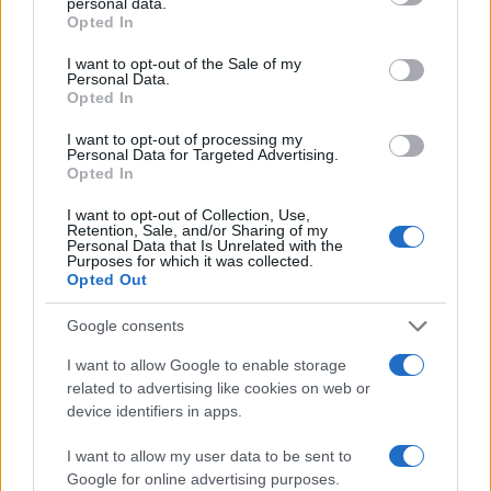
personal data.
grant or deny consent to Google and its third-party tags to
Opted In
use your data for below specified purposes in below Google
consent section.
I want to opt-out of the Sale of my
Personal Data.
Opted In
Cómo medir la productividad por hora
I want to opt-out of processing my
trabajada y por trabajador
Personal Data for Targeted Advertising.
Opted In
Explora la productividad desde diferentes ángulos y su…
I want to opt-out of Collection, Use,
Retention, Sale, and/or Sharing of my
Personal Data that Is Unrelated with the
Purposes for which it was collected.
ECONOMÍA
Opted Out
Google consents
I want to allow Google to enable storage
related to advertising like cookies on web or
device identifiers in apps.
I want to allow my user data to be sent to
Google for online advertising purposes.