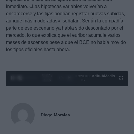
inmediato. «Las hipotecas variables volverían a
encarecerse y las fijas podrían registrar nuevas subidas,
aunque más moderadas», señalan. Según la compañía,
parte de ese escenario ya había sido descontado por el
mercado, lo que explica que el euríbor acumule varios
meses de ascensos pese a que el BCE no había movido
los tipos oficiales hasta ahora.
0:28 /
Ad
hub
Media
POWERED
1
/
4
3:19
BY
Diego Morales