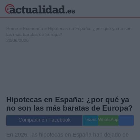
×
Home
»
Economía
»
Hipotecas en España: ¿por qué ya no son
las más baratas de Europa?
20/06/2026
Política
Ciencia y
Tecnología
Crónica
Deportes
Economía
Salud y Bienestar
Hipotecas en España: ¿por qué ya
Internacional
no son las más baratas de Europa?
Gente
Viajes
Tweet
WhatsApp
Compartir en Facebook
Musica
En 2026, las hipotecas en España han dejado de