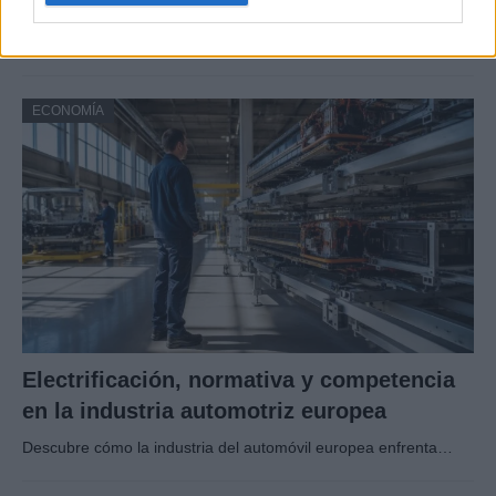
aeropuertos
Huelga de Groundforce en 12 aeropuertos; conoce quiénes…
ECONOMÍA
Electrificación, normativa y competencia
en la industria automotriz europea
Descubre cómo la industria del automóvil europea enfrenta…