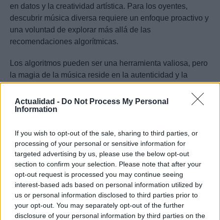
en datos y la creatividad artística. Para los oyentes,
descubrir música diversa requiere un enfoque proactivo y
una voluntad de explorar más allá de las
recomendaciones algorítmicas.
Los algoritmos pueden ser una herramienta valiosa, pero
la magia de la música reside en la autenticidad y la
pasión de los artistas y sus oyentes.
Actualidad -
Do Not Process My Personal
Information
0:07 /
Ad
hub
Media
POWERED
If you wish to opt-out of the sale, sharing to third parties, or
1
/
4
4:27
BY
processing of your personal or sensitive information for
targeted advertising by us, please use the below opt-out
section to confirm your selection. Please note that after your
opt-out request is processed you may continue seeing
interest-based ads based on personal information utilized by
Sofía Herrera
us or personal information disclosed to third parties prior to
your opt-out. You may separately opt-out of the further
disclosure of your personal information by third parties on the