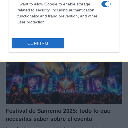
I want to allow Google to enable storage
Historia de la música electrónica en
related to security, including authentication
España: hitos y clubs icónicos
functionality and fraud prevention, and other
user protection.
Explora la influencia tecnológica y el papel de…
MUSICA
CONFIRM
Festival de Sanremo 2025: todo lo que
necesitas saber sobre el evento