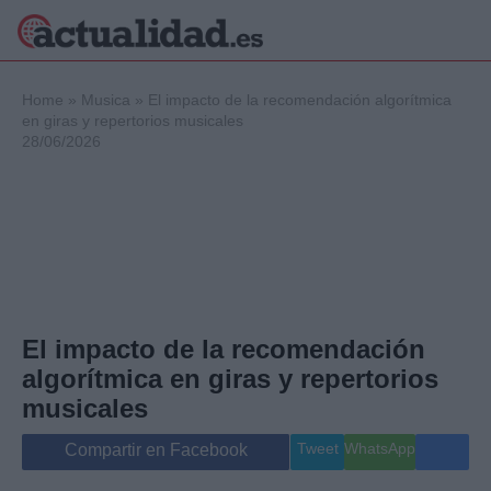
×
Home
»
Musica
»
El impacto de la recomendación algorítmica
en giras y repertorios musicales
28/06/2026
Política
Ciencia y
Tecnología
Crónica
Deportes
Economía
Salud y Bienestar
El impacto de la recomendación
Internacional
algorítmica en giras y repertorios
Gente
Viajes
musicales
Musica
Tweet
WhatsApp
Compartir en Facebook