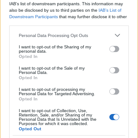
IAB’s list of downstream participants. This information may
Sofía Herrera cubre lo que pasa en TikTok antes de que llegue a la
also be disclosed by us to third parties on the
IAB’s List of
televisión. Combina análisis cultural con periodismo de actualidad
Downstream Participants
that may further disclose it to other
ligera.
third parties.
Please note that this website/app uses one or more Google
Personal Data Processing Opt Outs
Contacto:
services and may gather and store information including but
not limited to your visit or usage behaviour. You may click to
I want to opt-out of the Sharing of my
personal data.
grant or deny consent to Google and its third-party tags to
Opted In
ARTÍCULO ANTERIOR
use your data for below specified purposes in below Google
ARTÍCULO SIGUIENTE
consent section.
I want to opt-out of the Sale of my
Personal Data.
Opted In
Más leídos
I want to opt-out of processing my
Personal Data for Targeted Advertising.
MUSICA
Opted In
I want to opt-out of Collection, Use,
Retention, Sale, and/or Sharing of my
Personal Data that Is Unrelated with the
Purposes for which it was collected.
Opted Out