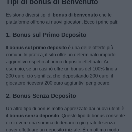
Tipi di bonus di Benvenuto
Esistono diversi tipi di
bonus di benvenuto
che le
piattaforme offrono ai nuovi giocatori. Ecco i principali:
1. Bonus sul Primo Deposito
Il
bonus sul primo deposito
è una delle offerte più
comuni. In pratica, il sito offre un determinato importo
aggiuntivo rispetto al primo deposito effettuato. Ad
esempio, se un casinò offre un bonus del 100% fino a
200 euro, ciò significa che, depositando 200 euro, il
giocatore riceverà 200 euro aggiuntivi per giocare.
2. Bonus Senza Deposito
Un altro tipo di bonus molto apprezzato dai nuovi utenti è
il
bonus senza deposito
. Questo tipo di bonus consente
di ricevere una somma di denaro o giri gratuiti senza
dover effettuare un deposito iniziale. È un ottimo modo