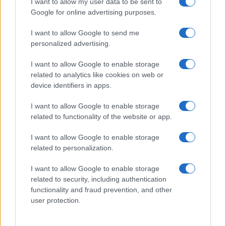
I want to allow my user data to be sent to
Google for online advertising purposes.
I want to allow Google to send me
personalized advertising.
I want to allow Google to enable storage
Señales para identificar precios inflados y
related to analytics like cookies on web or
webs fraudulentas
device identifiers in apps.
Las rebajas pueden esconder trampas. Descubre cómo
I want to allow Google to enable storage
proteger…
related to functionality of the website or app.
I want to allow Google to enable storage
OFERTAS Y CONSEJOS
related to personalization.
I want to allow Google to enable storage
related to security, including authentication
functionality and fraud prevention, and other
user protection.