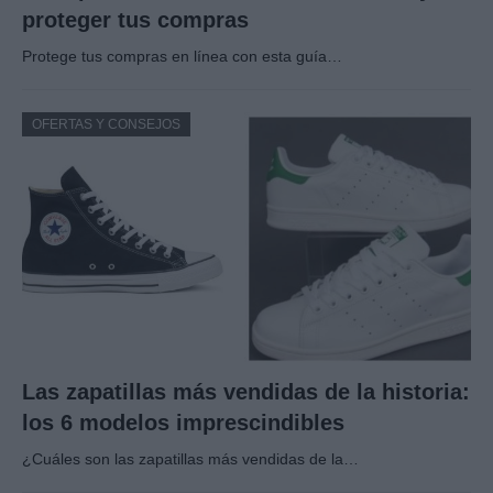
proteger tus compras
Protege tus compras en línea con esta guía…
OFERTAS Y CONSEJOS
Las zapatillas más vendidas de la historia:
los 6 modelos imprescindibles
¿Cuáles son las zapatillas más vendidas de la…