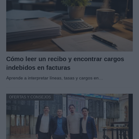
Cómo leer un recibo y encontrar cargos
indebidos en facturas
Aprende a interpretar líneas, tasas y cargos en…
OFERTAS Y CONSEJOS