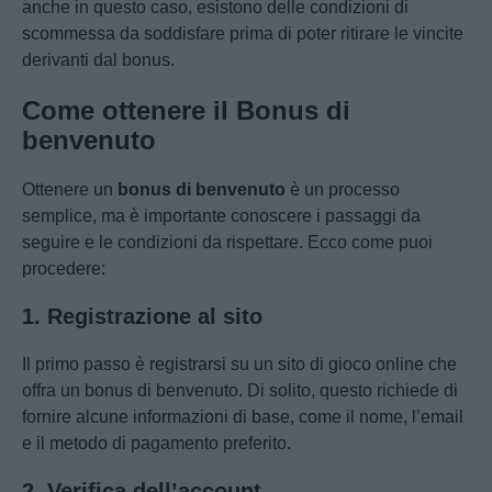
anche in questo caso, esistono delle condizioni di
scommessa da soddisfare prima di poter ritirare le vincite
derivanti dal bonus.
Come ottenere il Bonus di
benvenuto
Ottenere un
bonus di benvenuto
è un processo
semplice, ma è importante conoscere i passaggi da
seguire e le condizioni da rispettare. Ecco come puoi
procedere:
1. Registrazione al sito
Il primo passo è registrarsi su un sito di gioco online che
offra un bonus di benvenuto. Di solito, questo richiede di
fornire alcune informazioni di base, come il nome, l’email
e il metodo di pagamento preferito.
2. Verifica dell’account