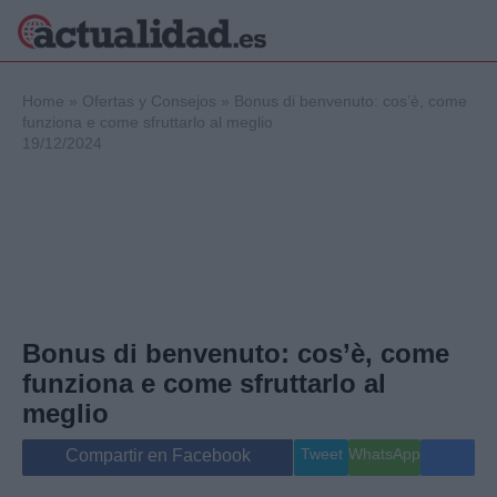
×
Home
»
Ofertas y Consejos
»
Bonus di benvenuto: cos’è, come
funziona e come sfruttarlo al meglio
19/12/2024
Política
Ciencia y
Tecnología
Crónica
Deportes
Economía
Salud y Bienestar
Bonus di benvenuto: cos’è, come
Internacional
funziona e come sfruttarlo al
Gente
Viajes
meglio
Musica
Tweet
WhatsApp
Compartir en Facebook