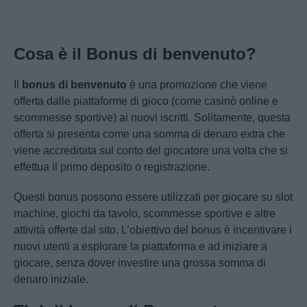
Cosa è il Bonus di benvenuto?
Il
bonus di benvenuto
è una promozione che viene
offerta dalle piattaforme di gioco (come casinò online e
scommesse sportive) ai nuovi iscritti. Solitamente, questa
offerta si presenta come una somma di denaro extra che
viene accreditata sul conto del giocatore una volta che si
effettua il primo deposito o registrazione.
Questi bonus possono essere utilizzati per giocare su slot
machine, giochi da tavolo, scommesse sportive e altre
attività offerte dal sito. L’obiettivo del bonus è incentivare i
nuovi utenti a esplorare la piattaforma e ad iniziare a
giocare, senza dover investire una grossa somma di
denaro iniziale.