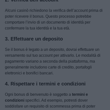
Alcuni casinò richiedono la verifica dell’account prima di
poter ricevere il bonus. Questo processo potrebbe
comportare l’invio di un documento di identità per
confermare la tua identità e la tua età.
3. Effettuare un deposito
Se il bonus è legato a un deposito, dovrai effettuare un
versamento sul tuo account per attivarlo. Le modalità di
pagamento variano a seconda della piattaforma, ma
generalmente includono carte di credito, portafogli
elettronici e bonifici bancari.
4. Rispettare i termini e condizioni
Ogni bonus di benvenuto è soggetto a
termini e
condizioni
specifici. Ad esempio, potresti dover
soddisfare un requisito di scommessa prima di poter