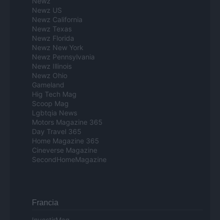
Newz
Newz US
Newz California
Newz Texas
Newz Florida
Newz New York
Newz Pennsylvania
Newz Illinois
Newz Ohio
Gameland
Hig Tech Mag
Scoop Mag
Lgbtqia News
Motors Magazine 365
Day Travel 365
Home Magazine 365
Cineverse Magazine
SecondHomeMagazine
Francia
InvestirMag