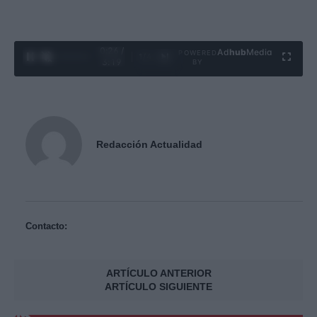
0:27 /
Ad
hub
Media
POWERED
1
/
4
3:19
BY
Redacción Actualidad
Contacto:
ARTÍCULO ANTERIOR
ARTÍCULO SIGUIENTE