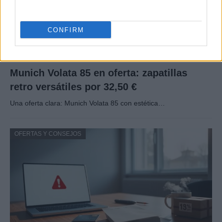
CONFIRM
Munich Volata 85 en oferta: zapatillas
retro versátiles por 32,50 €
Una oferta clara: Munich Volata 85 con estética…
OFERTAS Y CONSEJOS