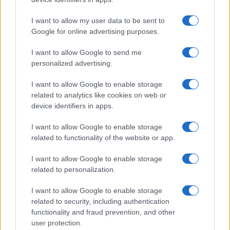
I want to allow my user data to be sent to
Google for online advertising purposes.
I want to allow Google to send me
personalized advertising.
I want to allow Google to enable storage
related to analytics like cookies on web or
device identifiers in apps.
Señales para identificar precios inflados y
webs fraudulentas
I want to allow Google to enable storage
related to functionality of the website or app.
Las rebajas pueden esconder trampas. Descubre cómo
proteger…
I want to allow Google to enable storage
related to personalization.
OFERTAS Y CONSEJOS
I want to allow Google to enable storage
related to security, including authentication
functionality and fraud prevention, and other
user protection.