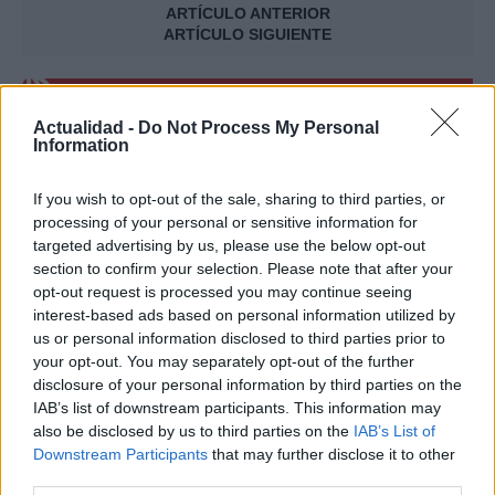
ARTÍCULO ANTERIOR
ARTÍCULO SIGUIENTE
Más leídos
Actualidad -
Do Not Process My Personal
Information
OFERTAS Y CONSEJOS
If you wish to opt-out of the sale, sharing to third parties, or
processing of your personal or sensitive information for
targeted advertising by us, please use the below opt-out
section to confirm your selection. Please note that after your
opt-out request is processed you may continue seeing
interest-based ads based on personal information utilized by
us or personal information disclosed to third parties prior to
your opt-out. You may separately opt-out of the further
disclosure of your personal information by third parties on the
IAB’s list of downstream participants. This information may
Envíos para empresas: cómo mejorarlos
also be disclosed by us to third parties on the
IAB’s List of
con el envío a NO domicilio
Downstream Participants
that may further disclose it to other
third parties.
Dentro del comercio online, el envío tiene una…