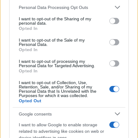
Please note that this website/app uses one or more Google
Personal Data Processing Opt Outs
services and may gather and store information including but
OFERTAS Y CONSEJOS
not limited to your visit or usage behaviour. You may click to
I want to opt-out of the Sharing of my
personal data.
grant or deny consent to Google and its third-party tags to
Opted In
use your data for below specified purposes in below Google
consent section.
I want to opt-out of the Sale of my
Personal Data.
Opted In
I want to opt-out of processing my
Personal Data for Targeted Advertising.
Opted In
I want to opt-out of Collection, Use,
Retention, Sale, and/or Sharing of my
Guía definitiva para evitar estafas en
Personal Data that Is Unrelated with the
Purposes for which it was collected.
compras por internet
Opted Out
Las grandes rebajas atraen a compradores y estafadores.…
Google consents
I want to allow Google to enable storage
OFERTAS Y CONSEJOS
related to advertising like cookies on web or
device identifiers in apps.