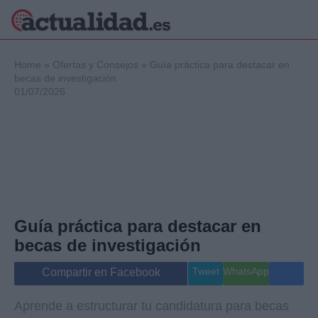
×
Home
»
Ofertas y Consejos
»
Guía práctica para destacar en
becas de investigación
01/07/2026
Política
Ciencia y
Tecnología
Crónica
Deportes
Economía
Salud y Bienestar
Guía práctica para destacar en
Internacional
becas de investigación
Gente
Viajes
Tweet
WhatsApp
Compartir en Facebook
Musica
Aprende a estructurar tu candidatura para becas