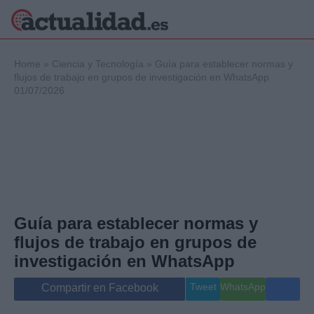
×
Home
»
Ciencia y Tecnología
»
Guía para establecer normas y
flujos de trabajo en grupos de investigación en WhatsApp
01/07/2026
Política
Ciencia y
Tecnología
Crónica
Deportes
Economía
Salud y Bienestar
Guía para establecer normas y
Internacional
flujos de trabajo en grupos de
Gente
Viajes
investigación en WhatsApp
Musica
Tweet
WhatsApp
Compartir en Facebook