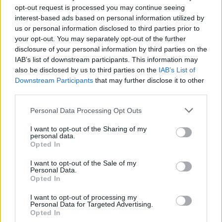
opt-out request is processed you may continue seeing
interest-based ads based on personal information utilized by
us or personal information disclosed to third parties prior to
CIENCIA Y TECNOLOGÍA
your opt-out. You may separately opt-out of the further
disclosure of your personal information by third parties on the
IAB’s list of downstream participants. This information may
also be disclosed by us to third parties on the
IAB’s List of
Downstream Participants
that may further disclose it to other
third parties.
Please note that this website/app uses one or more Google
Personal Data Processing Opt Outs
services and may gather and store information including but
not limited to your visit or usage behaviour. You may click to
I want to opt-out of the Sharing of my
personal data.
grant or deny consent to Google and its third-party tags to
Opted In
Guía para definir intereses y
use your data for below specified purposes in below Google
consent section.
competencias en carreras STEAM
I want to opt-out of the Sale of my
Personal Data.
Opted In
Identifica tus intereses y competencias en datos, IA,…
I want to opt-out of processing my
Personal Data for Targeted Advertising.
CIENCIA Y TECNOLOGÍA
Opted In