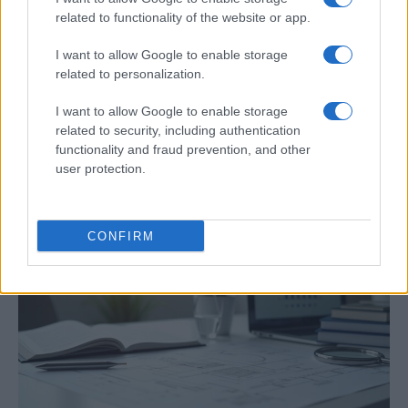
related to functionality of the website or app.
I want to allow Google to enable storage
related to personalization.
I want to allow Google to enable storage
Cómo elegir una carrera STEAM: perfiles
related to security, including authentication
emergentes y competencias clave
functionality and fraud prevention, and other
user protection.
Descubre cómo elegir la mejor opción en STEAM:…
CIENCIA Y TECNOLOGÍA
CONFIRM