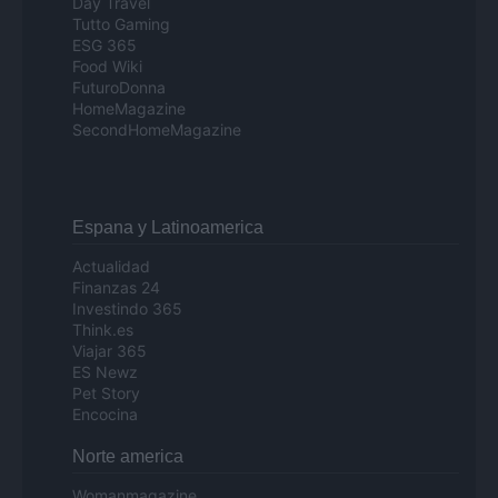
Day Travel
Tutto Gaming
ESG 365
Food Wiki
FuturoDonna
HomeMagazine
SecondHomeMagazine
Espana y Latinoamerica
Actualidad
Finanzas 24
Investindo 365
Think.es
Viajar 365
ES Newz
Pet Story
Encocina
Norte america
Womanmagazine