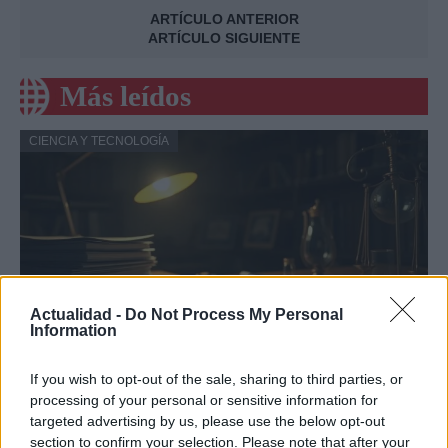
ARTÍCULO ANTERIOR
ARTÍCULO SIGUIENTE
Más leídos
CIENCIA Y TECNOLOGÍA
Actualidad -
Do Not Process My Personal
Information
If you wish to opt-out of the sale, sharing to third parties, or
Psiquiatría forense y criminología: la
processing of your personal or sensitive information for
perspectiva del doctor Cabrera
targeted advertising by us, please use the below opt-out
section to confirm your selection. Please note that after your
El doctor Cabrera, experto en psiquiatría forense, comparte…