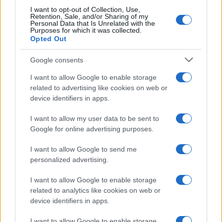
I want to opt-out of Collection, Use,
Retention, Sale, and/or Sharing of my
Personal Data that Is Unrelated with the
Purposes for which it was collected.
Opted Out
Google consents
I want to allow Google to enable storage
related to advertising like cookies on web or
device identifiers in apps.
Protocolos de seguridad ocular y
I want to allow my user data to be sent to
consejos para fotografiar eclipses solares
Google for online advertising purposes.
Un eclipse solar es un espectáculo natural que…
I want to allow Google to send me
personalized advertising.
CIENCIA Y TECNOLOGÍA
I want to allow Google to enable storage
related to analytics like cookies on web or
device identifiers in apps.
I want to allow Google to enable storage