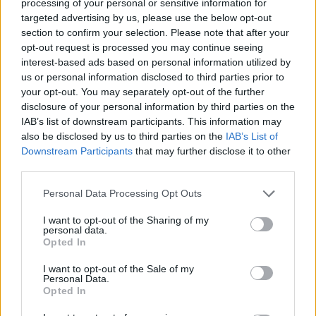
processing of your personal or sensitive information for
CULTURA
targeted advertising by us, please use the below opt-out
section to confirm your selection. Please note that after your
opt-out request is processed you may continue seeing
interest-based ads based on personal information utilized by
us or personal information disclosed to third parties prior to
your opt-out. You may separately opt-out of the further
disclosure of your personal information by third parties on the
IAB’s list of downstream participants. This information may
also be disclosed by us to third parties on the
IAB’s List of
Downstream Participants
that may further disclose it to other
third parties.
Descubre cómo Cáceres celebra la música
Please note that this website/app uses one or more Google
Personal Data Processing Opt Outs
en rincones secretos de su casco
services and may gather and store information including but
not limited to your visit or usage behaviour. You may click to
I want to opt-out of the Sharing of my
histórico
personal data.
grant or deny consent to Google and its third-party tags to
Opted In
La Ciudad Monumental de Cáceres se prepara para…
use your data for below specified purposes in below Google
consent section.
I want to opt-out of the Sale of my
Personal Data.
Opted In
CULTURA