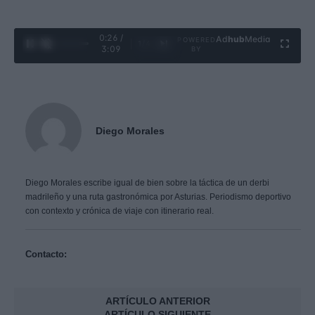
0:28 /
Ad
hub
Media
POWERED
1
/
4
3:09
BY
Diego Morales
Diego Morales escribe igual de bien sobre la táctica de un derbi
madrileño y una ruta gastronómica por Asturias. Periodismo deportivo
con contexto y crónica de viaje con itinerario real.
Contacto:
ARTÍCULO ANTERIOR
ARTÍCULO SIGUIENTE