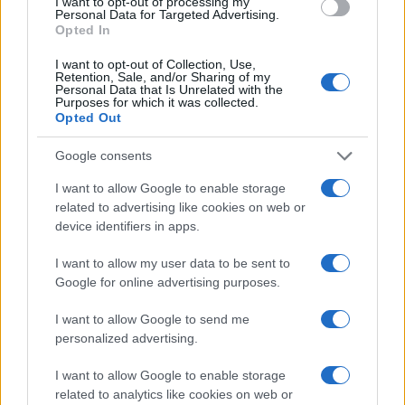
I want to opt-out of processing my
Personal Data for Targeted Advertising.
Opted In
I want to opt-out of Collection, Use,
Retention, Sale, and/or Sharing of my
Personal Data that Is Unrelated with the
Purposes for which it was collected.
Opted Out
Google consents
Descubre los Escenarios Reales de La
I want to allow Google to enable storage
related to advertising like cookies on web or
Odisea de Christopher Nolan
device identifiers in apps.
Sumérgete en el mundo de La Odisea de…
I want to allow my user data to be sent to
Google for online advertising purposes.
CULTURA
I want to allow Google to send me
personalized advertising.
I want to allow Google to enable storage
related to analytics like cookies on web or