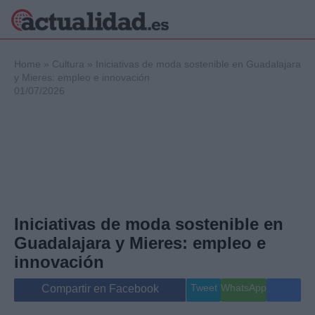
×
Home
»
Cultura
»
Iniciativas de moda sostenible en Guadalajara
y Mieres: empleo e innovación
01/07/2026
Política
Ciencia y
Tecnología
Crónica
Deportes
Economía
Salud y Bienestar
Iniciativas de moda sostenible en
Internacional
Guadalajara y Mieres: empleo e
Gente
Viajes
innovación
Musica
Tweet
WhatsApp
Compartir en Facebook