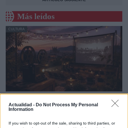
Más leídos
CULTURA
Eventos culturales en Barcelona durante
Actualidad -
Do Not Process My Personal
el verano de 2026
Information
Barcelona se viste de gala en agosto con…
If you wish to opt-out of the sale, sharing to third parties, or