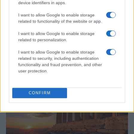
device identifiers in apps.
I want to allow Google to enable storage
related to functionality of the website or app.
I want to allow Google to enable storage
Cómo Baqueira Beret impulsa la identidad
related to personalization.
cultural y deportiva de la Val d’Aran y
I want to allow Google to enable storage
Valls d’Àneu
related to security, including authentication
Baqueira Beret no solo es sinónimo de esquí.…
functionality and fraud prevention, and other
user protection.
CULTURA
CONFIRM