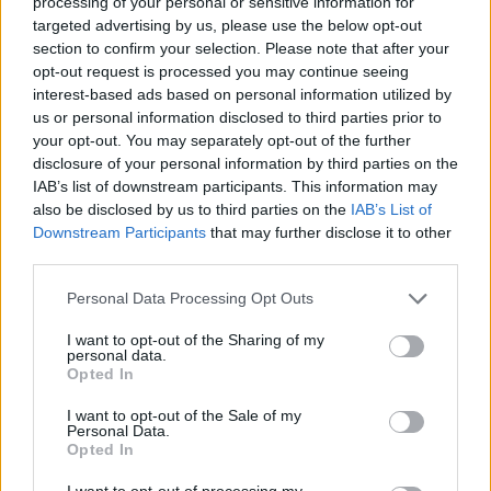
processing of your personal or sensitive information for
targeted advertising by us, please use the below opt-out
ECONOMÍA
section to confirm your selection. Please note that after your
opt-out request is processed you may continue seeing
interest-based ads based on personal information utilized by
us or personal information disclosed to third parties prior to
your opt-out. You may separately opt-out of the further
disclosure of your personal information by third parties on the
IAB’s list of downstream participants. This information may
also be disclosed by us to third parties on the
IAB’s List of
Downstream Participants
that may further disclose it to other
third parties.
Please note that this website/app uses one or more Google
Vidoser cierra una ronda puente de 1
Personal Data Processing Opt Outs
services and may gather and store information including but
millón de euros, supera los 5 millones de
not limited to your visit or usage behaviour. You may click to
I want to opt-out of the Sharing of my
personal data.
euros de ARR en el primer semestre de
grant or deny consent to Google and its third-party tags to
Opted In
use your data for below specified purposes in below Google
2026 y lanza su plataforma de Creator
consent section.
I want to opt-out of the Sale of my
Marketing en España
Personal Data.
Opted In
Vidoser, la marca internacional de go-to-market de
CreationDose,…
I want to opt-out of processing my