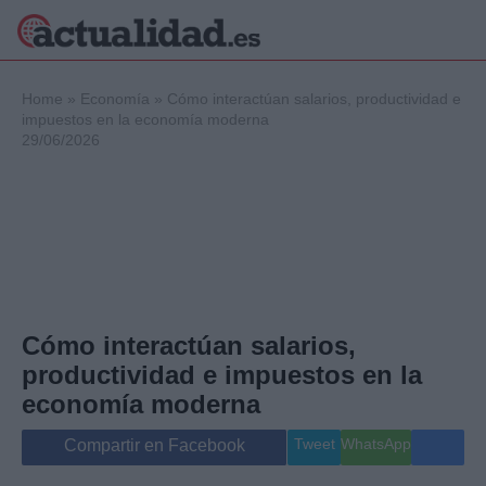
×
Home
»
Economía
»
Cómo interactúan salarios, productividad e
impuestos en la economía moderna
29/06/2026
Política
Ciencia y
Tecnología
Crónica
Deportes
Economía
Salud y Bienestar
Cómo interactúan salarios,
Internacional
productividad e impuestos en la
Gente
Viajes
economía moderna
Musica
Tweet
WhatsApp
Compartir en Facebook