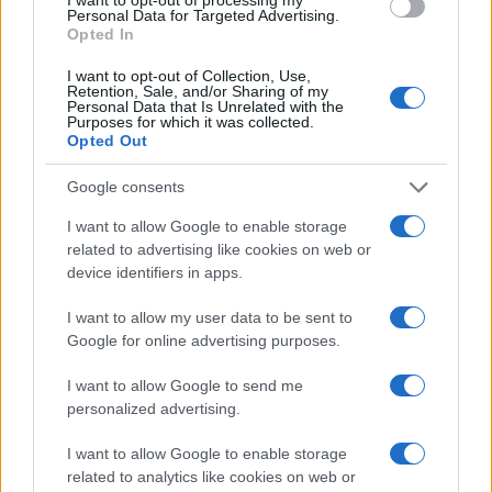
Personal Data for Targeted Advertising.
Opted In
ECONOMÍA
I want to opt-out of Collection, Use,
Retention, Sale, and/or Sharing of my
Personal Data that Is Unrelated with the
Purposes for which it was collected.
Opted Out
Google consents
I want to allow Google to enable storage
related to advertising like cookies on web or
device identifiers in apps.
I want to allow my user data to be sent to
Cómo medir la productividad por hora
Google for online advertising purposes.
trabajada y por trabajador
I want to allow Google to send me
Explora la productividad desde diferentes ángulos y su…
personalized advertising.
I want to allow Google to enable storage
ECONOMÍA
related to analytics like cookies on web or