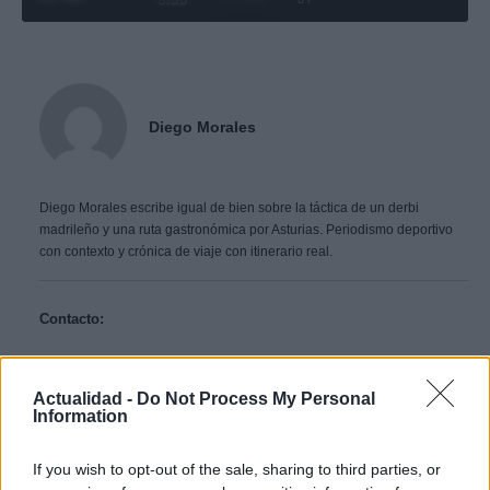
Diego Morales
Diego Morales escribe igual de bien sobre la táctica de un derbi
madrileño y una ruta gastronómica por Asturias. Periodismo deportivo
con contexto y crónica de viaje con itinerario real.
Contacto:
ARTÍCULO ANTERIOR
Actualidad -
Do Not Process My Personal
ARTÍCULO SIGUIENTE
Information
Más leídos
If you wish to opt-out of the sale, sharing to third parties, or