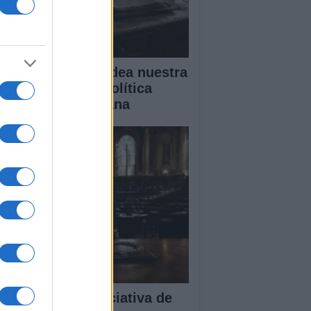
mo el miedo moldea nuestra
lidad: desde la política
sta la vida cotidiana
impacto de la iniciativa de