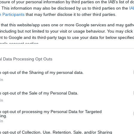
losure of your personal information by third parties on the IAB’s list of
. This information may also be disclosed by us to third parties on the
IA
Participants
that may further disclose it to other third parties.
 that this website/app uses one or more Google services and may gath
including but not limited to your visit or usage behaviour. You may click 
 to Google and its third-party tags to use your data for below specifi
ogle consent section.
l Data Processing Opt Outs
s adecuadas, es posible identificarlas y
Aná
en 
, exploraremos en profundidad las falacias más
o opt-out of the Sharing of my personal data.
in
te político.
In
Sá
orsionar para vencer
o opt-out of the Sale of my Personal Data.
In
a en la que se distorsiona o exagera la postura del
ción. En lugar de atacar el argumento real, se crea una
to opt-out of processing my Personal Data for Targeted
ing.
o. Por ejemplo, si un político defiende una reforma
In
argumentar que esta reforma busca
destruir la
idad el objetivo es mejorar ciertos aspectos del
o opt-out of Collection, Use, Retention, Sale, and/or Sharing