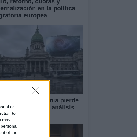
lo, retorno, cuotas y
ernalización en la política
gratoria europea
or qué la ciudadanía pierde
en la política? Un análisis
sonal or
ection to
ofundo
ou may
 personal
out of the