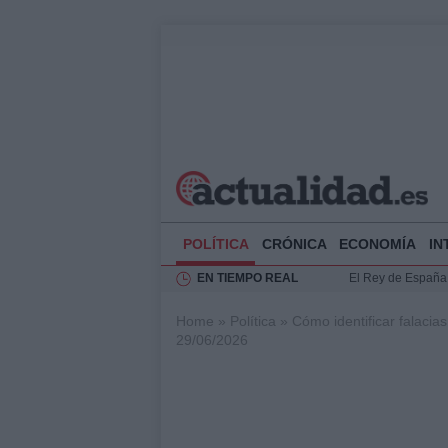
POLÍTICA
CRÓNICA
ECONOMÍA
IN
EN TIEMPO REAL
El Rey de España r
Felipe VI y Juan 
Home
»
Política
»
Cómo identificar falacias
Análisis de la res
29/06/2026
Guía técnica para 