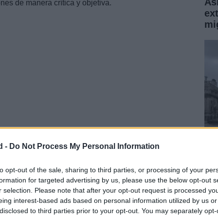
Asi
nes de manera crítica y objetiva.
ext
mi
al para cualquier ciudadano que desee participar de
lica. A menudo, las falacias pasan desapercibidas
d -
Do Not Process My Personal Information
¿P
fe 
to opt-out of the sale, sharing to third parties, or processing of your per
formation for targeted advertising by us, please use the below opt-out s
pr
r selection. Please note that after your opt-out request is processed y
eing interest-based ads based on personal information utilized by us or
disclosed to third parties prior to your opt-out. You may separately opt-