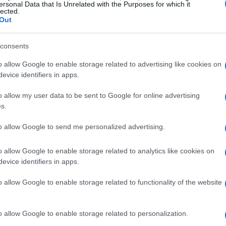
ersonal Data that Is Unrelated with the Purposes for which it
lected.
Out
simplifica el debate y apela a emociones como el
argo, es importante reconocer que el hombre de paja
consents
Có
sino una versión alterada del mismo. Para detectarla,
rea
o allow Google to enable storage related to advertising like cookies on
a del oponente ha sido representada de manera precisa
ha
evice identifiers in apps.
o allow my user data to be sent to Google for online advertising
s.
to allow Google to send me personalized advertising.
o allow Google to enable storage related to analytics like cookies on
evice identifiers in apps.
o allow Google to enable storage related to functionality of the website
o allow Google to enable storage related to personalization.
El 