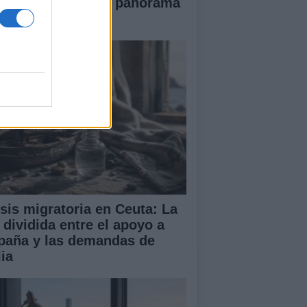
briel Rufián en el panorama
lítico español
isis migratoria en Ceuta: La
 dividida entre el apoyo a
paña y las demandas de
lia