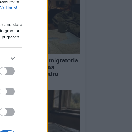
 downstream
B’s List of
er and store
to grant or
ed purposes
lisis de la crisis migratoria
Ceuta y las críticas
ternacionales a Pedro
nchez