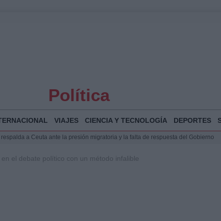
Política
TERNACIONAL
VIAJES
CIENCIA Y TECNOLOGÍA
DEPORTES
espalda a Ceuta ante la presión migratoria y la falta de respuesta del Gobierno
Jesús Vivas se reúnen en Marivent para abordar la situación en Ceuta
 en el debate político con un método infalible
puesta del Gobierno ante la crisis migratoria en Ceuta
planificar, reportear y construir una crónica con escenas y voces