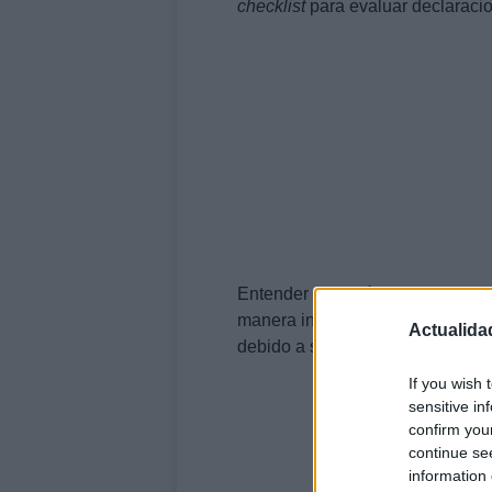
checklist
para evaluar declaracio
Entender estas técnicas es cruci
manera informada en la vida púb
Actualida
debido a su naturaleza sutil.
If you wish 
sensitive in
confirm you
continue se
information 