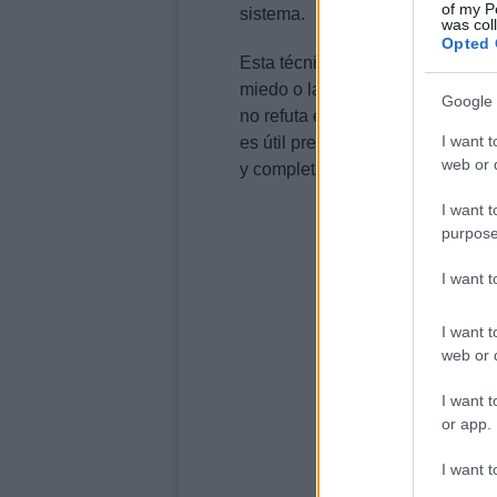
of my P
sistema.
was col
Opted 
Esta técnica es efectiva porque 
miedo o la indignación. Sin emb
Google 
no refuta el argumento original, 
I want t
es útil preguntarse si la postur
web or d
y completa.
I want t
purpose
I want 
I want t
web or d
I want t
or app.
I want t