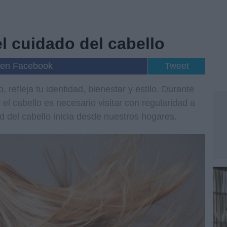
l cuidado del cabello
 en Facebook
Tweet
, refleja tu identidad, bienestar y estilo. Durante
el cabello es necesario visitar con regularidad a
ud del cabello inicia desde nuestros hogares.