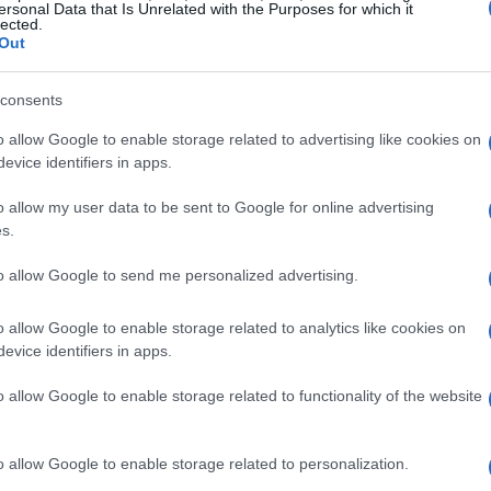
ersonal Data that Is Unrelated with the Purposes for which it
lected.
tu rutina diaria de cuidado capilar es utilizar cepillos
Out
enredar el cabello de forma pausada, usar toallas de
Có
z y peinarlo siempre desde las puntas hacia la raíz
consents
va
o allow Google to enable storage related to advertising like cookies on
tantes y nutritivas
evice identifiers in apps.
o allow my user data to be sent to Google for online advertising
o, puedes recurrir a
opciones naturales
como el
s.
 miel, el aceite de coco o incluso el yogur, remedios
ación profunda. Si buscas sellar tus puntas abiertas,
to allow Google to send me personalized advertising.
 como argán o almendras en tu rutina.
o allow Google to enable storage related to analytics like cookies on
no debe verse simplemente como una alternativa
evice identifiers in apps.
fesionales, sino como una parte esencial de la rutina
rta beneficios visibles, sino que también influye
o allow Google to enable storage related to functionality of the website
Gu
mocional, al brindarte momentos de autocuidado y
en
ni el tipo de cabello: cada hebra merece respeto y
o allow Google to enable storage related to personalization.