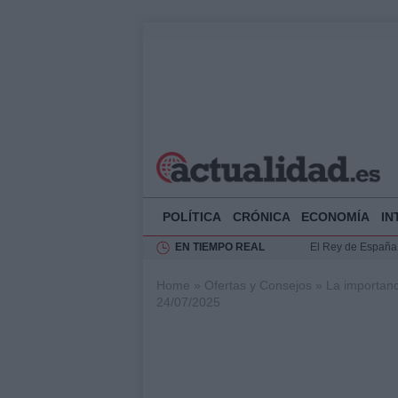
POLÍTICA
CRÓNICA
ECONOMÍA
IN
EN TIEMPO REAL
El Rey de España r
Felipe VI y Juan 
Home
»
Ofertas y Consejos
»
La importanc
Análisis de la res
24/07/2025
Guía técnica para 