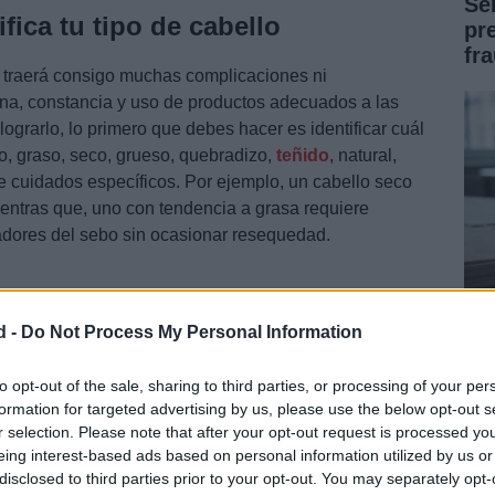
Se
ifica tu tipo de cabello
pr
fr
no traerá consigo muchas complicaciones ni
lina, constancia y uso de productos adecuados a las
ograrlo, lo primero que debes hacer es identificar cuál
to, graso, seco, grueso, quebradizo,
teñido
, natural,
e cuidados específicos. Por ejemplo, un cabello seco
ientras que, uno con tendencia a grasa requiere
radores del sebo sin ocasionar resequedad.
d -
Do Not Process My Personal Information
Có
en
to opt-out of the sale, sharing to third parties, or processing of your per
formation for targeted advertising by us, please use the below opt-out s
fa
r selection. Please note that after your opt-out request is processed y
eing interest-based ads based on personal information utilized by us or
disclosed to third parties prior to your opt-out. You may separately opt-