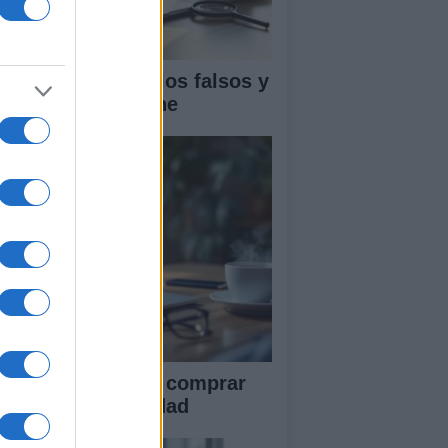
mo detectar chollos falsos y
lidar tiendas online
ía definitiva para comprar
 línea con seguridad