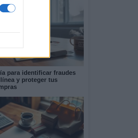
ía para identificar fraudes
 línea y proteger tus
mpras