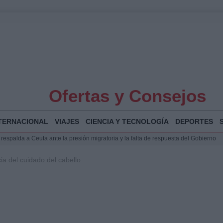
Ofertas y Consejos
TERNACIONAL
VIAJES
CIENCIA Y TECNOLOGÍA
DEPORTES
espalda a Ceuta ante la presión migratoria y la falta de respuesta del Gobierno
Jesús Vivas se reúnen en Marivent para abordar la situación en Ceuta
ia del cuidado del cabello
puesta del Gobierno ante la crisis migratoria en Ceuta
planificar, reportear y construir una crónica con escenas y voces