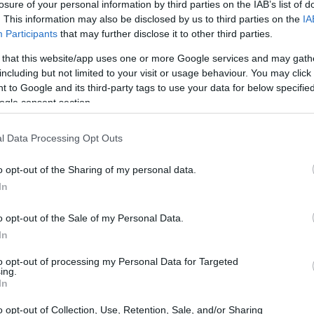
losure of your personal information by third parties on the IAB’s list of
. This information may also be disclosed by us to third parties on the
IA
Participants
that may further disclose it to other third parties.
ner la salud de tu cabello, sin embargo, esto no
 that this website/app uses one or more Google services and may gath
o más recomendable es lavarlo cada dos o tres días. Si
including but not limited to your visit or usage behaviour. You may click 
a, corres el riesgo de eliminar de tu cuero cabelludo
 to Google and its third-party tags to use your data for below specifi
tegen. Asimismo, se recomienda lavar el cabello con
ogle consent section.
de las cutículas. Es importante utilizar productos libres
la fibra capilar. Por otro lado, el acondicionador debe
l Data Processing Opt Outs
Guí
tando la raíz.
es
o opt-out of the Sharing of my personal data.
int
amientas térmicas: uso de
In
o opt-out of the Sale of my Personal Data.
In
as para alisar o rizar el cabello puede traer
 mismo, principalmente el deterioro de la hebra. Por
to opt-out of processing my Personal Data for Targeted
el cabello al aire libre siempre que sea posible y
ing.
In
 exponerlo a altas temperaturas. Incluso al ir a la
roductos que protejan el cabello
tanto de la sal
o opt-out of Collection, Use, Retention, Sale, and/or Sharing