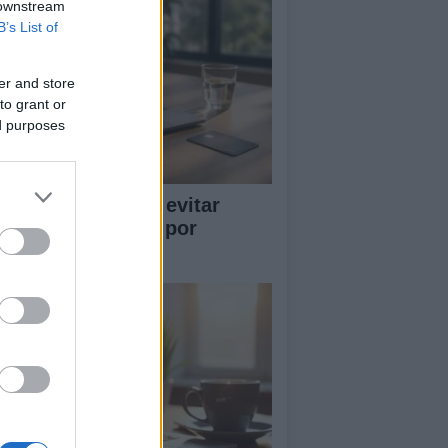
 downstream
B’s List of
er and store
to grant or
ed purposes
a definitiva para evitar
tafas en compras por
ernet