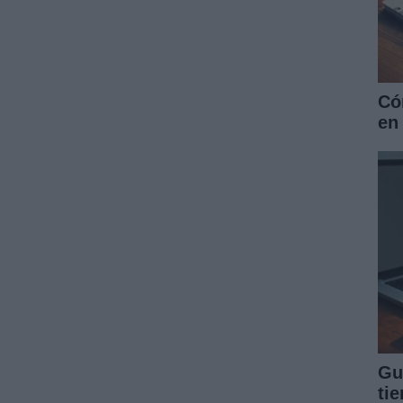
Có
en
Gu
ti