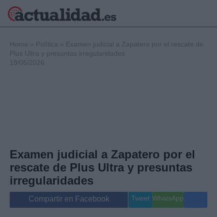
×
Home
»
Política
»
Examen judicial a Zapatero por el rescate de
Plus Ultra y presuntas irregularidades
19/05/2026
Política
Ciencia y
Tecnología
Crónica
Deportes
Economía
Salud y Bienestar
Examen judicial a Zapatero por el
Internacional
rescate de Plus Ultra y presuntas
Gente
Viajes
irregularidades
Musica
Tweet
WhatsApp
Compartir en Facebook