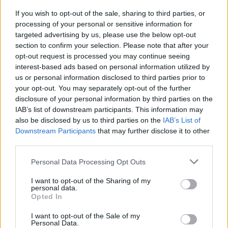
If you wish to opt-out of the sale, sharing to third parties, or
ARTÍCULO ANTERIOR
processing of your personal or sensitive information for
ARTÍCULO SIGUIENTE
targeted advertising by us, please use the below opt-out
section to confirm your selection. Please note that after your
opt-out request is processed you may continue seeing
Más leídos
interest-based ads based on personal information utilized by
us or personal information disclosed to third parties prior to
POLÍTICA
your opt-out. You may separately opt-out of the further
disclosure of your personal information by third parties on the
IAB’s list of downstream participants. This information may
also be disclosed by us to third parties on the
IAB’s List of
Downstream Participants
that may further disclose it to other
third parties.
Please note that this website/app uses one or more Google
Personal Data Processing Opt Outs
services and may gather and store information including but
not limited to your visit or usage behaviour. You may click to
I want to opt-out of the Sharing of my
personal data.
grant or deny consent to Google and its third-party tags to
Opted In
use your data for below specified purposes in below Google
El impacto de la iniciativa de Gabriel
consent section.
I want to opt-out of the Sale of my
Rufián en el panorama político español
Personal Data.