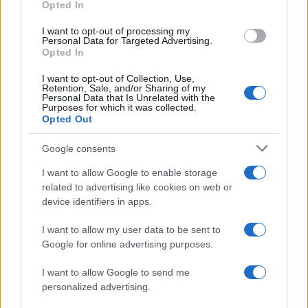
Opted In
Gabriel Rufián ha logrado captar la atención mediática…
I want to opt-out of processing my
Personal Data for Targeted Advertising.
Opted In
POLÍTICA
I want to opt-out of Collection, Use,
Retention, Sale, and/or Sharing of my
Personal Data that Is Unrelated with the
Purposes for which it was collected.
Opted Out
Google consents
I want to allow Google to enable storage
related to advertising like cookies on web or
device identifiers in apps.
Cómo la política internacional de Trump
I want to allow my user data to be sent to
está cambiando las posturas de sus
Google for online advertising purposes.
seguidores más cercanos
I want to allow Google to send me
La política exterior de Donald Trump, especialmente en…
personalized advertising.