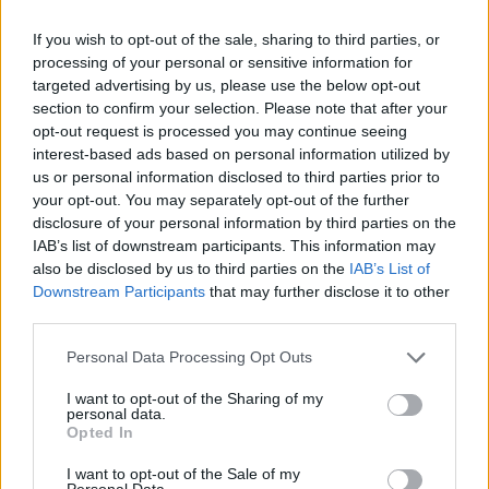
Cómo la política internacional de Trump
está cambiando las posturas de sus
If you wish to opt-out of the sale, sharing to third parties, or
seguidores más cercanos
processing of your personal or sensitive information for
targeted advertising by us, please use the below opt-out
La política exterior de Donald Trump, especialmente en…
section to confirm your selection. Please note that after your
opt-out request is processed you may continue seeing
interest-based ads based on personal information utilized by
POLÍTICA
us or personal information disclosed to third parties prior to
your opt-out. You may separately opt-out of the further
disclosure of your personal information by third parties on the
IAB’s list of downstream participants. This information may
also be disclosed by us to third parties on the
IAB’s List of
Downstream Participants
that may further disclose it to other
third parties.
Please note that this website/app uses one or more Google
Personal Data Processing Opt Outs
services and may gather and store information including but
not limited to your visit or usage behaviour. You may click to
I want to opt-out of the Sharing of my
personal data.
grant or deny consent to Google and its third-party tags to
Análisis de la crisis migratoria en Ceuta y
Opted In
use your data for below specified purposes in below Google
las críticas internacionales a Pedro
consent section.
I want to opt-out of the Sale of my
Personal Data.