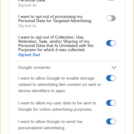
Sánchez
Opted In
La crisis migratoria en Ceuta ha generado fuertes…
I want to opt-out of processing my
Personal Data for Targeted Advertising.
Opted In
POLÍTICA
I want to opt-out of Collection, Use,
Retention, Sale, and/or Sharing of my
Personal Data that Is Unrelated with the
Purposes for which it was collected.
Opted Out
Google consents
I want to allow Google to enable storage
related to advertising like cookies on web or
device identifiers in apps.
El impacto de la iniciativa de Gabriel
I want to allow my user data to be sent to
Rufián en el panorama político español
Google for online advertising purposes.
Gabriel Rufián ha logrado captar la atención mediática…
I want to allow Google to send me
personalized advertising.