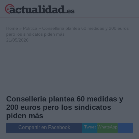
×
Home
»
Política
»
Conselleria plantea 60 medidas y 200 euros
pero los sindicatos piden más
21/05/2026
Política
Ciencia y
Tecnología
Crónica
Deportes
Economía
Salud y Bienestar
Conselleria plantea 60 medidas y
Internacional
200 euros pero los sindicatos
Gente
Viajes
piden más
Musica
Tweet
WhatsApp
Compartir en Facebook