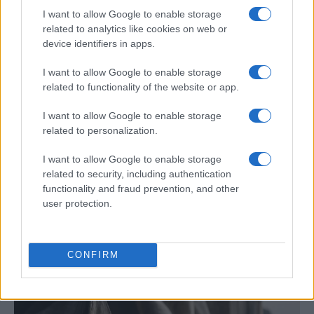
POLÍTICA
I want to allow Google to enable storage
related to analytics like cookies on web or
device identifiers in apps.
I want to allow Google to enable storage
related to functionality of the website or app.
I want to allow Google to enable storage
related to personalization.
I want to allow Google to enable storage
related to security, including authentication
Cómo la política exterior de Trump está
functionality and fraud prevention, and other
transformando las posturas de los
user protection.
seguidores de MAGA
Los influencers del movimiento MAGA están revisando sus…
CONFIRM
POLÍTICA