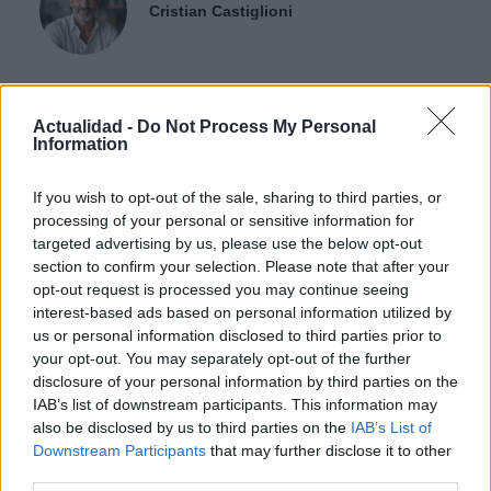
Cristian Castiglioni
Cristian Castiglioni, veneciano, empezó como blogger tras publicar una
guía sobre los bacari y recibir cientos de mensajes: esa reacción
Actualidad -
Do Not Process My Personal
impulsó su paso a la redacción. Cuida contenidos cercanos y aporta a
Information
la redacción apuntes fotográficos de vaporetto y cicchetti.
If you wish to opt-out of the sale, sharing to third parties, or
processing of your personal or sensitive information for
Contacto:
targeted advertising by us, please use the below opt-out
section to confirm your selection. Please note that after your
opt-out request is processed you may continue seeing
ARTÍCULO ANTERIOR
interest-based ads based on personal information utilized by
ARTÍCULO SIGUIENTE
us or personal information disclosed to third parties prior to
your opt-out. You may separately opt-out of the further
Más leídos
disclosure of your personal information by third parties on the
IAB’s list of downstream participants. This information may
also be disclosed by us to third parties on the
IAB’s List of
ECONOMÍA
Downstream Participants
that may further disclose it to other
third parties.