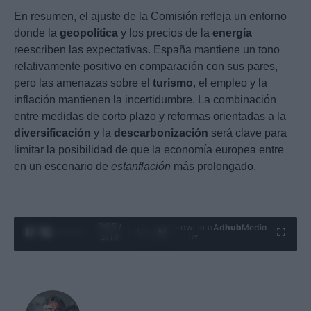
En resumen, el ajuste de la Comisión refleja un entorno
donde la
geopolítica
y los precios de la
energía
reescriben las expectativas. España mantiene un tono
relativamente positivo en comparación con sus pares,
pero las amenazas sobre el
turismo
, el empleo y la
inflación mantienen la incertidumbre. La combinación
entre medidas de corto plazo y reformas orientadas a la
diversificación
y la
descarbonización
será clave para
limitar la posibilidad de que la economía europea entre
en un escenario de
estanflación
más prolongado.
0:06 /
Ad
hub
Media
POWERED
1
/
4
3:19
BY