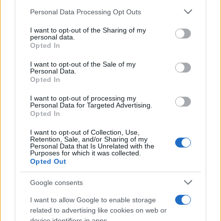
Please note that this website/app uses one or more Google
Personal Data Processing Opt Outs
services and may gather and store information including but
not limited to your visit or usage behaviour. You may click to
I want to opt-out of the Sharing of my
personal data.
grant or deny consent to Google and its third-party tags to
Opted In
use your data for below specified purposes in below Google
consent section.
I want to opt-out of the Sale of my
Personal Data.
Opted In
Vidoser cierra una ronda puente de 1
I want to opt-out of processing my
Personal Data for Targeted Advertising.
millón de euros, supera los 5 millones de
Opted In
euros de ARR en el primer semestre de
I want to opt-out of Collection, Use,
2026 y lanza su plataforma de Creator
Retention, Sale, and/or Sharing of my
Personal Data that Is Unrelated with the
Marketing en España
Purposes for which it was collected.
Opted Out
Vidoser, la marca internacional de go-to-market de
CreationDose,…
Google consents
I want to allow Google to enable storage
ECONOMÍA
related to advertising like cookies on web or
device identifiers in apps.