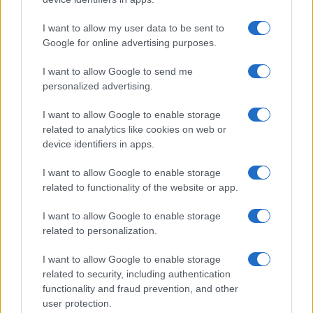
I want to allow my user data to be sent to
Google for online advertising purposes.
I want to allow Google to send me
personalized advertising.
I want to allow Google to enable storage
related to analytics like cookies on web or
Paros de Groundforce afectan vuelos y
device identifiers in apps.
equipajes en Madrid, Barcelona y otros
I want to allow Google to enable storage
aeropuertos
related to functionality of the website or app.
Huelga de Groundforce en 12 aeropuertos; conoce quiénes…
I want to allow Google to enable storage
related to personalization.
ECONOMÍA
I want to allow Google to enable storage
related to security, including authentication
functionality and fraud prevention, and other
user protection.