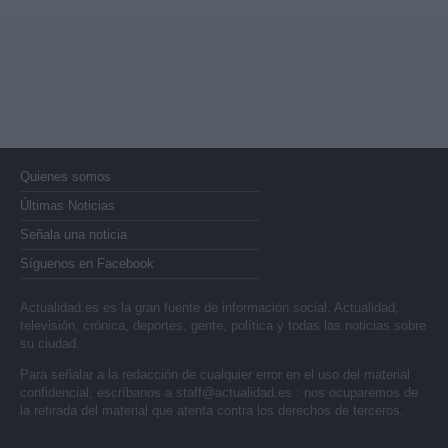
Quienes somos
Últimas Noticias
Señala una noticia
Síguenos en Facebook
Actualidad.es es la gran fuente de información social. Actualidad,
televisión, crónica, deportes, gente, política y todas las noticias sobre
su ciudad.
Para señalar a la redacción de cualquier error en el uso del material
confidencial, escríbanos a
staff@actualidad.es
: nos ocuparemos de
la retirada del material que atenta contra los derechos de terceros.