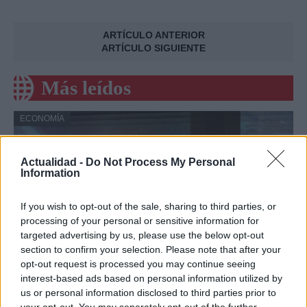
ARTÍCULO ANTERIOR
ARTÍCULO SIGUIENTE
Más leídos
ECONOMÍA
Actualidad -
Do Not Process My Personal
Information
If you wish to opt-out of the sale, sharing to third parties, or
processing of your personal or sensitive information for
targeted advertising by us, please use the below opt-out
section to confirm your selection. Please note that after your
opt-out request is processed you may continue seeing
interest-based ads based on personal information utilized by
Vidoser cierra una ronda puente de 1
us or personal information disclosed to third parties prior to
millón de euros, supera los 5 millones de
your opt-out. You may separately opt-out of the further