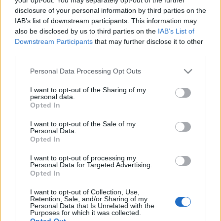
euros de ARR en el primer semestre de
disclosure of your personal information by third parties on the
IAB’s list of downstream participants. This information may
2026 y lanza su plataforma de Creator
also be disclosed by us to third parties on the
IAB’s List of
Marketing en España
Downstream Participants
that may further disclose it to other
third parties.
Vidoser, la marca internacional de go-to-market de
CreationDose,…
Please note that this website/app uses one or more Google
Personal Data Processing Opt Outs
services and may gather and store information including but
not limited to your visit or usage behaviour. You may click to
I want to opt-out of the Sharing of my
ECONOMÍA
personal data.
grant or deny consent to Google and its third-party tags to
Opted In
use your data for below specified purposes in below Google
consent section.
I want to opt-out of the Sale of my
Personal Data.
Opted In
I want to opt-out of processing my
Personal Data for Targeted Advertising.
Opted In
I want to opt-out of Collection, Use,
Retention, Sale, and/or Sharing of my
Personal Data that Is Unrelated with the
Purposes for which it was collected.
Cómo medir la productividad por hora
Opted Out