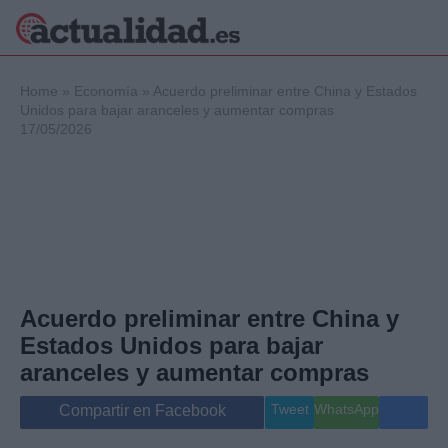
×
Home
»
Economía
»
Acuerdo preliminar entre China y Estados
Unidos para bajar aranceles y aumentar compras
17/05/2026
Política
Ciencia y
Tecnología
Crónica
Deportes
Economía
Salud y Bienestar
Acuerdo preliminar entre China y
Internacional
Estados Unidos para bajar
Gente
Viajes
aranceles y aumentar compras
Musica
Tweet
WhatsApp
Compartir en Facebook