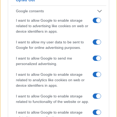
trabajada y por trabajador
Google consents
Explora la productividad desde diferentes ángulos y su…
I want to allow Google to enable storage
related to advertising like cookies on web or
ECONOMÍA
device identifiers in apps.
I want to allow my user data to be sent to
Google for online advertising purposes.
I want to allow Google to send me
personalized advertising.
I want to allow Google to enable storage
related to analytics like cookies on web or
device identifiers in apps.
El PIB de España crece un 0.7% en el
I want to allow Google to enable storage
segundo trimestre de 2026, por encima de
related to functionality of the website or app.
la media de la UE
I want to allow Google to enable storage
El PIB de España registra un crecimiento del…