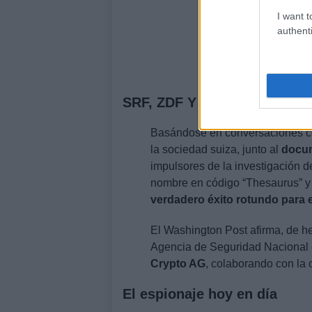
I want t
authenti
SRF, ZDF Y Washington Post
Basándose en conversaciones co
la sociedad suiza, junto al
docum
impulsores de la investigación 
nombre en código “Thesaurus” y
verdadero éxito rotundo para 
El Washington Post afirma, de 
Agencia de Seguridad Nacional
Crypto AG
, colaborando con la
El espionaje hoy en día