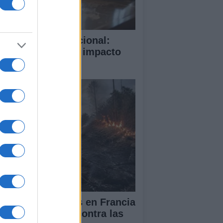
rte Penal Internacional:
mo funciona y su impacto
obal
cendios forestales en Francia
España: la lucha contra las