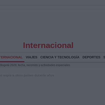
Internacional
TERNACIONAL
VIAJES
CIENCIA Y TECNOLOGÍA
DEPORTES
 Bogotá 2026: fecha, recorrido y actividades especiales
a Juan Jesús Vivas en Palma para analizar la situación en Ceuta
s espía a otros países durante años
la Illa Plana: Menorca apuesta por el deporte náutico sostenible
puesta del Gobierno ante la crisis migratoria en Ceuta