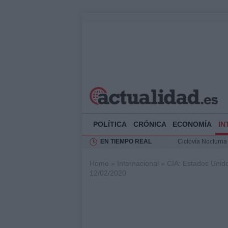
POLÍTICA
CRÓNICA
ECONOMÍA
IN
EN TIEMPO REAL
Ciclovía Nocturna
Felipe VI recibe 
Home
»
Internacional
»
CIA: Estados Unido
Rehabilitación de 
12/02/2020
Análisis de la res