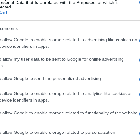
ersonal Data that Is Unrelated with the Purposes for which it
 ya en 1994
para evitar que el acuerdo secreto saliese
lected.
laciones con la OTAN.
Out
dad del Vaticano
Co
consents
có
s de dólares vendiendo sus productos a
más de 120
gl
o allow Google to enable storage related to advertising like cookies on
importantes había
Irán,
países de
América Latina
,
evice identifiers in apps.
TAN
y otras europeas como
España, Italia
e
Irlanda.
o allow my user data to be sent to Google for online advertising
so el nombre del
Vaticano.
s.
r que Crypto AG tenía relaciones con
regiones de todo
to allow Google to send me personalized advertising.
 hasta Asia, pasando por Europa y Asia.
o allow Google to enable storage related to analytics like cookies on
evice identifiers in apps.
o allow Google to enable storage related to functionality of the website
In
o allow Google to enable storage related to personalization.
y 