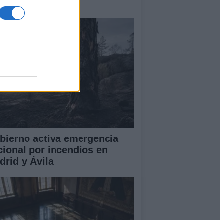
amas que no cesa
bierno activa emergencia
cional por incendios en
drid y Ávila