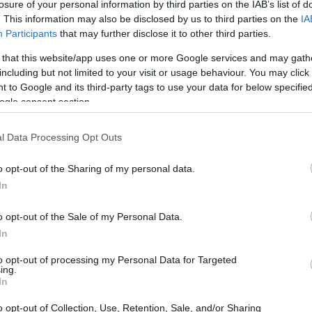
de en un
país neutral
durante los tiempo bélicos ha
losure of your personal information by third parties on the IAB’s list of
. This information may also be disclosed by us to third parties on the
IA
siglo XXI. Sin embargo, sus clientes – Países de todo
Participants
that may further disclose it to other third parties.
Asia, pasando por Europa también, incluyendo
más de
– no estaban al corriente de que este tipo de
 that this website/app uses one or more Google services and may gath
lada por estadounidenses y alemanes
.
including but not limited to your visit or usage behaviour. You may click 
 to Google and its third-party tags to use your data for below specifi
ogle consent section.
l Data Processing Opt Outs
Ol
te
o opt-out of the Sharing of my personal data.
al
In
o opt-out of the Sale of my Personal Data.
In
to opt-out of processing my Personal Data for Targeted
ing.
In
 puso en marcha la operación de espionaje, pero
el
o opt-out of Collection, Use, Retention, Sale, and/or Sharing