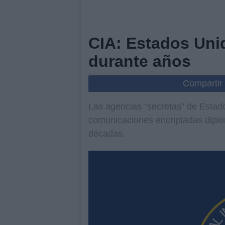
CIA: Estados Unid
durante años
Compartir
Las agencias “secretas” de Estad
comunicaciones encriptadas diplom
décadas.