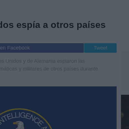
os espía a otros países
 en Facebook
Tweet
os Unidos y de Alemania espiaron las
áticas y militares de otros países durante