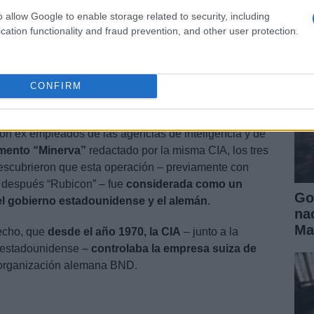
ll
o allow Google to enable storage related to security, including
cation functionality and fraud prevention, and other user protection.
CONFIRM
: operación Minerva
n ex empleados de las agencias de inteligencia y de
ento “Minerva”
redactado por la misma CIA, los tres
descubrieron que esta operación – previamente con
 después “Rubicon” – fue
considerada como un
Go
el gobierno estadounidense y el alemán
.
na
Ma
hecho, que
desde el año 1970, la CIA
– junto a la
 estadounidense –
controlaba la empresa suiza de
 organización alemana BND.