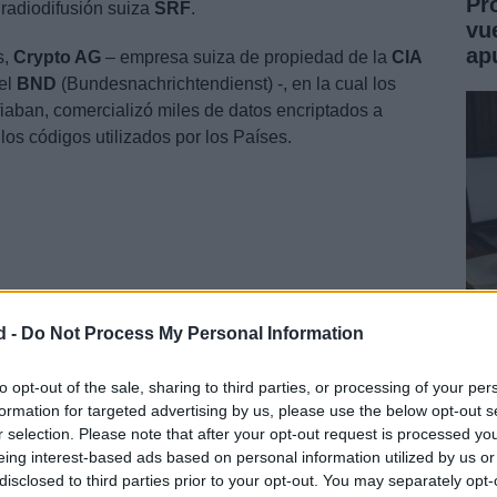
Pr
 radiodifusión suiza
SRF
.
vu
ap
s,
Crypto AG
– empresa suiza de propiedad de la
CIA
del
BND
(Bundesnachrichtendienst) -, en la cual los
iaban, comercializó miles de datos encriptados a
los códigos utilizados por los Países.
d -
Do Not Process My Personal Information
Jo
Mo
to opt-out of the sale, sharing to third parties, or processing of your per
formation for targeted advertising by us, please use the below opt-out s
Un
pía a sus aliados: la sociedad Crypto AG
r selection. Please note that after your opt-out request is processed y
eing interest-based ads based on personal information utilized by us or
 que produce dispositivos para encriptar desde la
disclosed to third parties prior to your opt-out. You may separately opt-