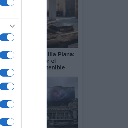
abilitación de la Illa Plana:
norca apuesta por el
porte náutico sostenible