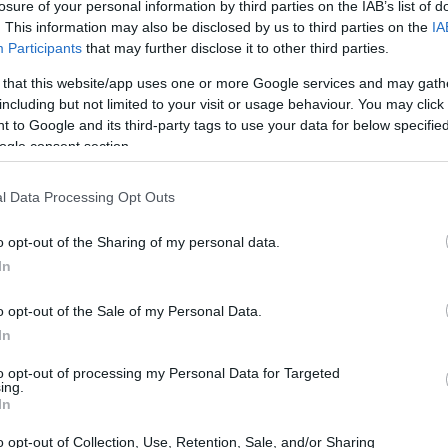
ostenibilidad: menos carbono y
losure of your personal information by third parties on the IAB’s list of
ma
. This information may also be disclosed by us to third parties on the
IA
ás retorno social
su
Participants
that may further disclose it to other third parties.
3 mayo, 2026
 that this website/app uses one or more Google services and may gath
fit publica su memoria de sostenibilidad 2026 con recortes de
including but not limited to your visit or usage behaviour. You may click 
isiones del 67% desde 2018 y un retorno social certificado de
 to Google and its third-party tags to use your data for below specifi
51 euros por euro invertido
ogle consent section.
olémica entre Ayuso y Sánchez por
l Data Processing Opt Outs
a seguridad de la presidenta
adrileña en México
o opt-out of the Sharing of my personal data.
2 mayo, 2026
In
uso denuncia abandono en México y apunta al Gobierno de
o opt-out of the Sale of my Personal Data.
Gu
nchez; la Moncloa sostiene que su equipo no facilitó agenda ni
co
licitó protección
In
a 
to opt-out of processing my Personal Data for Targeted
onflicto entre ABC y la
ing.
dministración Trump por la
In
alificación de ‘The View’ y la
o opt-out of Collection, Use, Retention, Sale, and/or Sharing