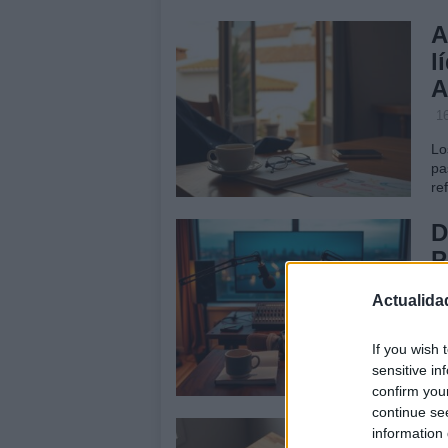
A
l
A
1
Lo
pa
re
D
P
e
Actualida
1
Al
If you wish 
pa
sensitive in
ex
confirm you
continue se
G
information 