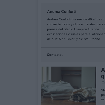
Andrea Conforti
Andrea Conforti, turinés de 46 años con
convierte datos y clips en relatos pa
prensa del Stadio Olimpico Grande Tori
explicaciones visuales para el aficion
de sub15 en Chieri y ciclista urbano.
Contacto:
A
q
2
Sh
pe
mo