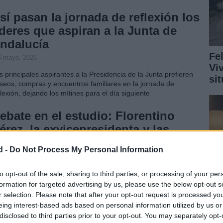
sí pasan la jornada de reflexión los
íderes que aspiran a la Junta de
ndalucía
Fe
6 mayo, 2026
Vi
s principales aspirantes a la Presidencia de la Junta prefieren
si
seos, compras y encuentros familiares en la jornada de
flexión, dejando los mítines para el día siguiente
ebate en el estudio: Florentino
érez, la exvicepresidenta y las
lecciones de Andalucía
d -
Do Not Process My Personal Information
5 mayo, 2026
berto Olmos y Rubén Arranz vuelven con un nuevo episodio
to opt-out of the sale, sharing to third parties, or processing of your per
ra diseccionar la rueda de prensa de Florentino Pérez y las
formation for targeted advertising by us, please use the below opt-out s
pectativas en torno a las elecciones de Andalucía
r selection. Please note that after your opt-out request is processed y
eing interest-based ads based on personal information utilized by us or
Ofit presenta su memoria de
disclosed to third parties prior to your opt-out. You may separately opt-
Ru