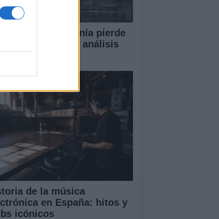
or qué la ciudadanía pierde
en la política? Un análisis
ofundo
storia de la música
ectrónica en España: hitos y
ubs icónicos