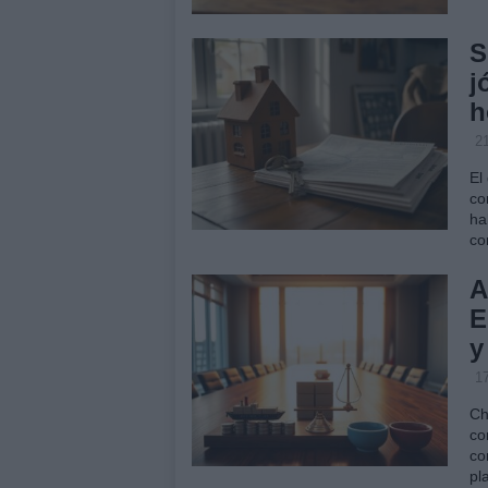
S
j
h
2
El
co
ha
co
A
E
y
1
Ch
co
co
pl