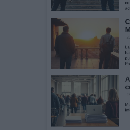
co
ad
C
M
26
La
ha
pu
Pa
A
c
25
Mu
in