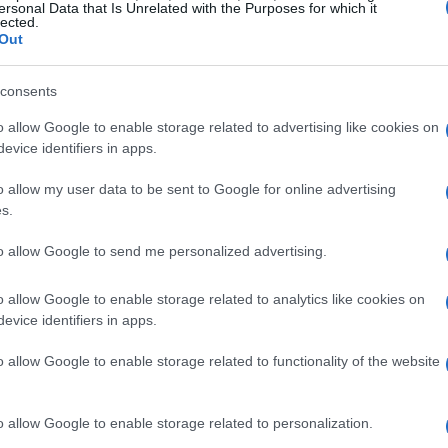
ersonal Data that Is Unrelated with the Purposes for which it
ibertad de expresión
lected.
Out
 mayo, 2026
C presentó una impugnación ante la FCC alegando que la
consents
ministración Trump intenta intimidar a la prensa y restringir el
bate político mediante acciones regulatorias
o allow Google to enable storage related to advertising like cookies on
evice identifiers in apps.
odio: así funcionará la plataforma
ara detectar discurso de odio
Reh
o allow my user data to be sent to Google for online advertising
s.
Me
 mayo, 2026
de
 repaso a la definición legal que usará Hodio y a los
to allow Google to send me personalized advertising.
canismos previstos para identificar discurso de odio y
larización en redes
o allow Google to enable storage related to analytics like cookies on
evice identifiers in apps.
onsulta los resultados de Triplex,
o allow Google to enable storage related to functionality of the website
upón diario, Bonoloto y
uromillones del 5 de mayo de 2026
o allow Google to enable storage related to personalization.
 mayo, 2026