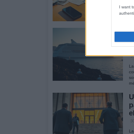
I want t
Re
Cu
authenti
y 
H
i
r
5
La
co
so
mé
U
p
e
30
La