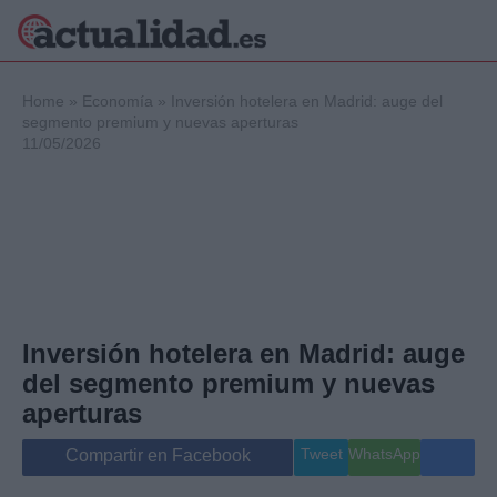
×
Home
»
Economía
»
Inversión hotelera en Madrid: auge del
segmento premium y nuevas aperturas
11/05/2026
Política
Ciencia y
Tecnología
Crónica
Deportes
Economía
Salud y Bienestar
Inversión hotelera en Madrid: auge
Internacional
del segmento premium y nuevas
Gente
Viajes
aperturas
Musica
Tweet
WhatsApp
Compartir en Facebook