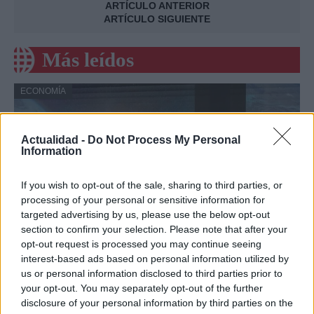
ARTÍCULO ANTERIOR
ARTÍCULO SIGUIENTE
Más leídos
ECONOMÍA
Actualidad -
Do Not Process My Personal
Information
If you wish to opt-out of the sale, sharing to third parties, or
processing of your personal or sensitive information for
targeted advertising by us, please use the below opt-out
section to confirm your selection. Please note that after your
opt-out request is processed you may continue seeing
interest-based ads based on personal information utilized by
Vidoser cierra una ronda puente de 1
us or personal information disclosed to third parties prior to
millón de euros, supera los 5 millones de
your opt-out. You may separately opt-out of the further
euros de ARR en el primer semestre de
disclosure of your personal information by third parties on the