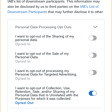
IAB’s list of downstream participants. This information may
2026 y lanza su plataforma de Creator
also be disclosed by us to third parties on the
IAB’s List of
Marketing en España
Downstream Participants
that may further disclose it to other
third parties.
Vidoser, la marca internacional de go-to-market de
CreationDose,…
Please note that this website/app uses one or more Google
Personal Data Processing Opt Outs
services and may gather and store information including but
not limited to your visit or usage behaviour. You may click to
I want to opt-out of the Sharing of my
ECONOMÍA
personal data.
grant or deny consent to Google and its third-party tags to
Opted In
use your data for below specified purposes in below Google
consent section.
I want to opt-out of the Sale of my
Personal Data.
Opted In
I want to opt-out of processing my
Personal Data for Targeted Advertising.
Opted In
I want to opt-out of Collection, Use,
Retention, Sale, and/or Sharing of my
Personal Data that Is Unrelated with the
Paros de Groundforce afectan vuelos y
Purposes for which it was collected.
Opted Out
equipajes en Madrid, Barcelona y otros