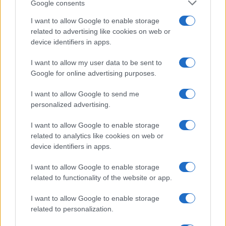
aeropuertos
Google consents
Huelga de Groundforce en 12 aeropuertos; conoce quiénes…
I want to allow Google to enable storage
related to advertising like cookies on web or
device identifiers in apps.
ECONOMÍA
I want to allow my user data to be sent to
Google for online advertising purposes.
I want to allow Google to send me
personalized advertising.
I want to allow Google to enable storage
related to analytics like cookies on web or
device identifiers in apps.
I want to allow Google to enable storage
Cómo medir la productividad por hora
related to functionality of the website or app.
trabajada y por trabajador
I want to allow Google to enable storage
Explora la productividad desde diferentes ángulos y su…
related to personalization.