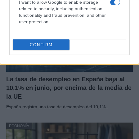
I want to allow Google to enable storage
ECONOMÍA
related to security, including authentication
functionality and fraud prevention, and other
user protection.
CONFIRM
La tasa de desempleo en España baja al
10,1% en junio, por encima de la media de
la UE
España registra una tasa de desempleo del 10,1%…
ECONOMÍA