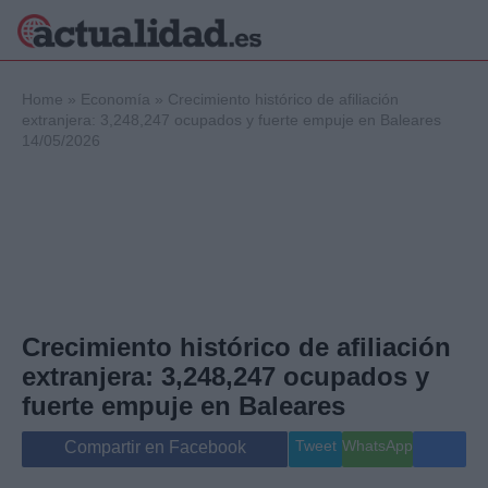
×
Home
»
Economía
»
Crecimiento histórico de afiliación
extranjera: 3,248,247 ocupados y fuerte empuje en Baleares
14/05/2026
Política
Ciencia y
Tecnología
Crónica
Deportes
Economía
Salud y Bienestar
Crecimiento histórico de afiliación
Internacional
extranjera: 3,248,247 ocupados y
Gente
Viajes
fuerte empuje en Baleares
Musica
Tweet
WhatsApp
Compartir en Facebook