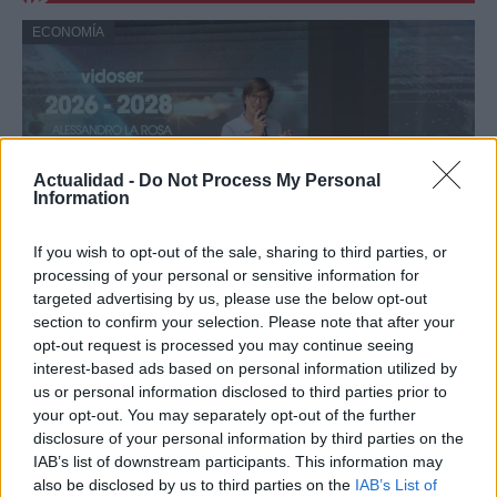
ECONOMÍA
Actualidad -
Do Not Process My Personal
Information
If you wish to opt-out of the sale, sharing to third parties, or
processing of your personal or sensitive information for
Vidoser cierra una ronda puente de 1
targeted advertising by us, please use the below opt-out
section to confirm your selection. Please note that after your
millón de euros, supera los 5 millones de
opt-out request is processed you may continue seeing
euros de ARR en el primer semestre de
interest-based ads based on personal information utilized by
2026 y lanza su plataforma de Creator
us or personal information disclosed to third parties prior to
your opt-out. You may separately opt-out of the further
Marketing en España
disclosure of your personal information by third parties on the
IAB’s list of downstream participants. This information may
Vidoser, la marca internacional de go-to-market de
CreationDose,…
also be disclosed by us to third parties on the
IAB’s List of