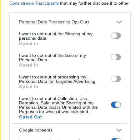
Downstream Participants
that may further disclose it to other
third parties.
ECONOMÍA
Please note that this website/app uses one or more Google
Personal Data Processing Opt Outs
services and may gather and store information including but
not limited to your visit or usage behaviour. You may click to
I want to opt-out of the Sharing of my
personal data.
grant or deny consent to Google and its third-party tags to
Opted In
use your data for below specified purposes in below Google
consent section.
I want to opt-out of the Sale of my
Personal Data.
Opted In
I want to opt-out of processing my
Personal Data for Targeted Advertising.
Opted In
Cómo medir la productividad por hora
I want to opt-out of Collection, Use,
trabajada y por trabajador
Retention, Sale, and/or Sharing of my
Personal Data that Is Unrelated with the
Explora la productividad desde diferentes ángulos y su…
Purposes for which it was collected.
Opted Out
ECONOMÍA
Google consents