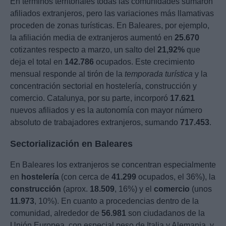
En términos territoriales todas las comunidades sumaron
afiliados extranjeros, pero las variaciones más llamativas
proceden de zonas turísticas. En Baleares, por ejemplo,
la afiliación media de extranjeros aumentó en
25.670
cotizantes respecto a marzo, un salto del
21,92%
que
deja el total en
142.786
ocupados. Este crecimiento
mensual responde al tirón de la
temporada turística
y la
concentración sectorial en hostelería, construcción y
comercio. Catalunya, por su parte, incorporó
17.621
nuevos afiliados y es la autonomía con mayor número
absoluto de trabajadores extranjeros, sumando
717.453
.
Sectorialización en Baleares
En Baleares los extranjeros se concentran especialmente
en
hostelería
(con cerca de
41.299
ocupados, el 36%), la
construcción
(aprox.
18.509
, 16%) y el
comercio
(unos
11.973
, 10%). En cuanto a procedencias dentro de la
comunidad, alrededor de
56.981
son ciudadanos de la
Unión Europea, con especial peso de Italia y Alemania, y