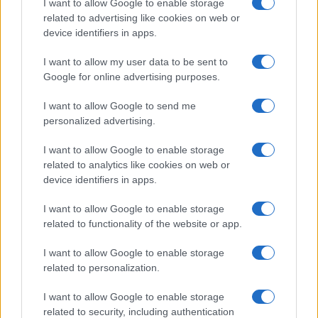
I want to allow Google to enable storage
related to advertising like cookies on web or
device identifiers in apps.
I want to allow my user data to be sent to
Google for online advertising purposes.
I want to allow Google to send me
personalized advertising.
El PIB de España crece un 0.7% en el
I want to allow Google to enable storage
related to analytics like cookies on web or
segundo trimestre de 2026, por encima de
device identifiers in apps.
la media de la UE
I want to allow Google to enable storage
El PIB de España registra un crecimiento del…
related to functionality of the website or app.
I want to allow Google to enable storage
ECONOMÍA
related to personalization.
I want to allow Google to enable storage
related to security, including authentication