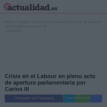
×
Home
»
Política
»
Crisis en el Labour en pleno acto de apertura
parlamentaria por Carlos III
14/05/2026
Política
Ciencia y
Tecnología
Crónica
Deportes
Economía
Salud y Bienestar
Crisis en el Labour en pleno acto
Internacional
de apertura parlamentaria por
Gente
Viajes
Carlos III
Musica
Tweet
WhatsApp
Compartir en Facebook