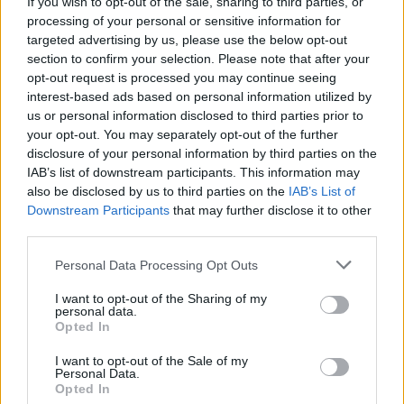
If you wish to opt-out of the sale, sharing to third parties, or
processing of your personal or sensitive information for
La política exterior de Donald Trump, especialmente en…
targeted advertising by us, please use the below opt-out
section to confirm your selection. Please note that after your
opt-out request is processed you may continue seeing
POLÍTICA
interest-based ads based on personal information utilized by
us or personal information disclosed to third parties prior to
your opt-out. You may separately opt-out of the further
disclosure of your personal information by third parties on the
IAB’s list of downstream participants. This information may
also be disclosed by us to third parties on the
IAB’s List of
Downstream Participants
that may further disclose it to other
third parties.
Please note that this website/app uses one or more Google
Personal Data Processing Opt Outs
services and may gather and store information including but
Análisis de la crisis migratoria en Ceuta y
not limited to your visit or usage behaviour. You may click to
I want to opt-out of the Sharing of my
personal data.
grant or deny consent to Google and its third-party tags to
las críticas internacionales a Pedro
Opted In
use your data for below specified purposes in below Google
Sánchez
consent section.
I want to opt-out of the Sale of my
Personal Data.
La crisis migratoria en Ceuta ha generado fuertes…
Opted In