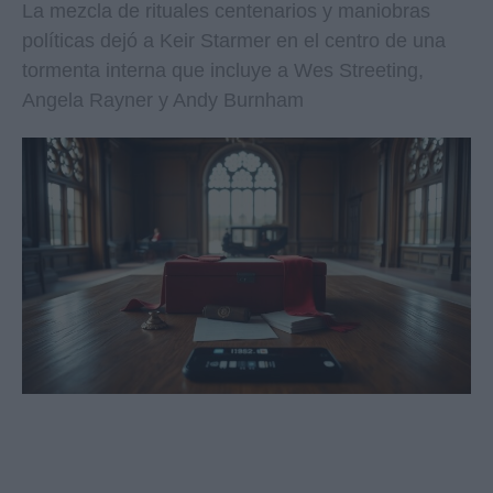
La mezcla de rituales centenarios y maniobras
políticas dejó a Keir Starmer en el centro de una
tormenta interna que incluye a Wes Streeting,
Angela Rayner y Andy Burnham