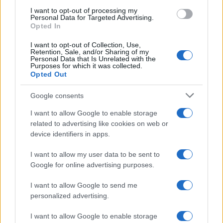
I want to opt-out of processing my
POLÍTICA
Personal Data for Targeted Advertising.
Opted In
I want to opt-out of Collection, Use,
Retention, Sale, and/or Sharing of my
Personal Data that Is Unrelated with the
Purposes for which it was collected.
Opted Out
Google consents
I want to allow Google to enable storage
related to advertising like cookies on web or
device identifiers in apps.
El impacto de la iniciativa de Gabriel
Rufián en el panorama político español
I want to allow my user data to be sent to
Google for online advertising purposes.
Gabriel Rufián ha logrado captar la atención mediática…
I want to allow Google to send me
personalized advertising.
POLÍTICA
I want to allow Google to enable storage