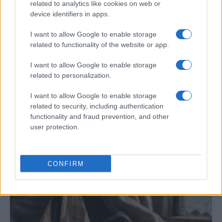
related to analytics like cookies on web or
device identifiers in apps.
I want to allow Google to enable storage
related to functionality of the website or app.
I want to allow Google to enable storage
related to personalization.
Cómo la política exterior de Trump está
I want to allow Google to enable storage
related to security, including authentication
transformando las posturas de los
functionality and fraud prevention, and other
seguidores de MAGA
user protection.
Los influencers del movimiento MAGA están revisando sus…
CONFIRM
POLÍTICA