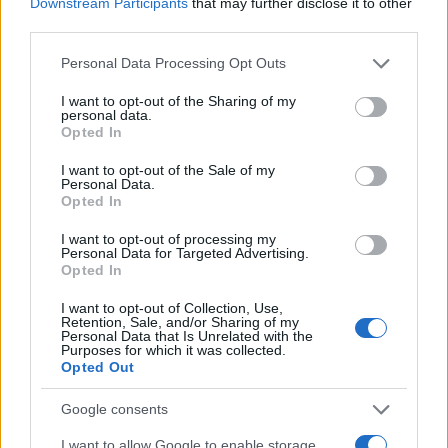
Downstream Participants
that may further disclose it to other
Argentina: Un hombre de 128 años
third parties.
anuncia al mundo que es Adolf Hitler
Please note that this website/app uses one or more Google
Personal Data Processing Opt Outs
services and may gather and store information including but
Un hombre de origen alemán que vive en…
not limited to your visit or usage behaviour. You may click to
I want to opt-out of the Sharing of my
personal data.
grant or deny consent to Google and its third-party tags to
Opted In
use your data for below specified purposes in below Google
INTERNACIONAL
consent section.
I want to opt-out of the Sale of my
Personal Data.
Opted In
I want to opt-out of processing my
Personal Data for Targeted Advertising.
Opted In
I want to opt-out of Collection, Use,
Retention, Sale, and/or Sharing of my
Personal Data that Is Unrelated with the
Purposes for which it was collected.
Opted Out
Productos locales y más vuelos: Binter
Google consents
refuerza su apuesta por Canarias
I want to allow Google to enable storage