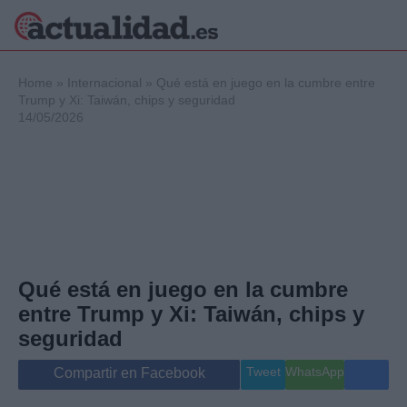
×
Home
»
Internacional
»
Qué está en juego en la cumbre entre
Trump y Xi: Taiwán, chips y seguridad
14/05/2026
Política
Ciencia y
Tecnología
Crónica
Deportes
Economía
Salud y Bienestar
Qué está en juego en la cumbre
Internacional
entre Trump y Xi: Taiwán, chips y
Gente
Viajes
seguridad
Musica
Tweet
WhatsApp
Compartir en Facebook