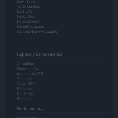
Day Travel
Tutto Gaming
ESG 365
Food Wiki
FuturoDonna
HomeMagazine
SecondHomeMagazine
Espana y Latinoamerica
Actualidad
Finanzas 24
Investindo 365
Think.es
Viajar 365
ES Newz
Pet Story
Encocina
Norte america
Womanmagazine