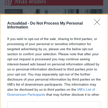
Más leídos
CRÓNICA
Actualidad -
Do Not Process My Personal
Information
If you wish to opt-out of the sale, sharing to third parties, or
processing of your personal or sensitive information for
targeted advertising by us, please use the below opt-out
section to confirm your selection. Please note that after your
opt-out request is processed you may continue seeing
interest-based ads based on personal information utilized by
us or personal information disclosed to third parties prior to
Amparo Moraleda asume la
your opt-out. You may separately opt-out of the further
vicepresidencia de CaixaBank
disclosure of your personal information by third parties on the
IAB’s list of downstream participants. This information may
La trayectoria de Moraleda promete un nuevo rumbo…
also be disclosed by us to third parties on the
IAB’s List of
Downstream Participants
that may further disclose it to other
third parties.
CRÓNICA