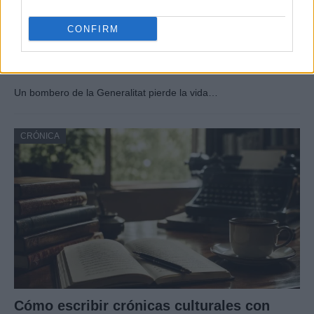
CONFIRM
Tragedia en Santa Susanna: un bombero
fallece durante un incendio en un hotel
Un bombero de la Generalitat pierde la vida…
CRÓNICA
Cómo escribir crónicas culturales con