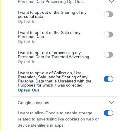
Please note that this website/app uses one or more Google
Personal Data Processing Opt Outs
services and may gather and store information including but
not limited to your visit or usage behaviour. You may click to
I want to opt-out of the Sharing of my
personal data.
grant or deny consent to Google and its third-party tags to
Opted In
use your data for below specified purposes in below Google
consent section.
I want to opt-out of the Sale of my
Personal Data.
Opted In
I want to opt-out of processing my
Personal Data for Targeted Advertising.
Nuevo giro en el caso Yéremi Vargas:
Opted In
desvelan el informe forense
I want to opt-out of Collection, Use,
Retention, Sale, and/or Sharing of my
El ‘caso Yéremi Vargas’, el niño desaparecido en 2007…
Personal Data that Is Unrelated with the
Purposes for which it was collected.
Opted Out
CRÓNICA
Google consents
I want to allow Google to enable storage
related to advertising like cookies on web or
device identifiers in apps.