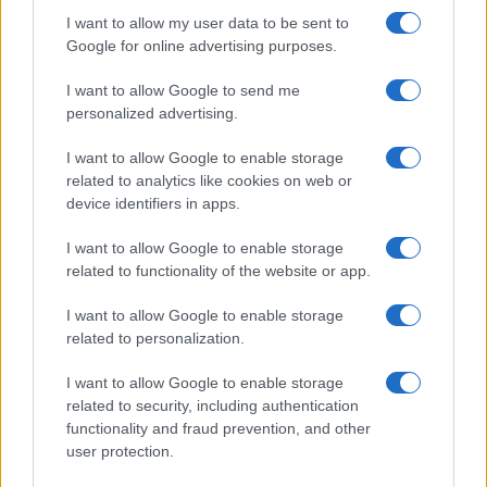
I want to allow my user data to be sent to
Google for online advertising purposes.
I want to allow Google to send me
personalized advertising.
Curso de verano de la Universidad de La
I want to allow Google to enable storage
Rioja finaliza con celebración
related to analytics like cookies on web or
gastronómica
device identifiers in apps.
La Universidad de La Rioja despidió a 60…
I want to allow Google to enable storage
related to functionality of the website or app.
CRÓNICA
I want to allow Google to enable storage
related to personalization.
I want to allow Google to enable storage
related to security, including authentication
functionality and fraud prevention, and other
user protection.