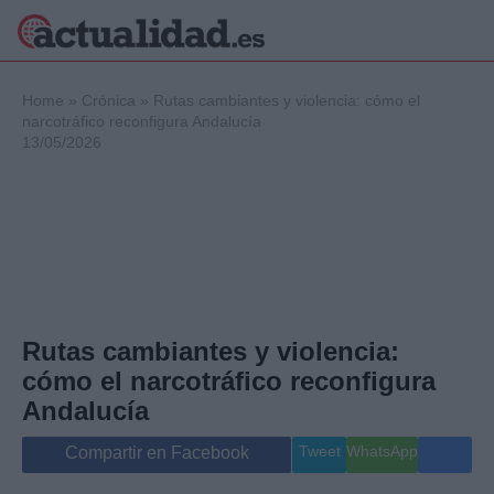
×
Home
»
Crónica
»
Rutas cambiantes y violencia: cómo el
narcotráfico reconfigura Andalucía
13/05/2026
Política
Ciencia y
Tecnología
Crónica
Deportes
Economía
Salud y Bienestar
Rutas cambiantes y violencia:
Internacional
cómo el narcotráfico reconfigura
Gente
Viajes
Andalucía
Musica
Tweet
WhatsApp
Compartir en Facebook