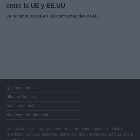
entre la UE y EE.UU
La reciente pausa en las contramedidas de la…
Quienes somos
Últimas Noticias
Señala una noticia
Síguenos en Facebook
Actualidad.es es la gran fuente de información social. Actualidad,
televisión, crónica, deportes, gente, política y todas las noticias sobre
su ciudad.