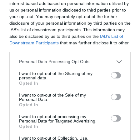
interest-based ads based on personal information utilized by
us or personal information disclosed to third parties prior to
your opt-out. You may separately opt-out of the further
disclosure of your personal information by third parties on the
IAB’s list of downstream participants. This information may
also be disclosed by us to third parties on the
IAB’s List of
Downstream Participants
that may further disclose it to other
third parties.
Please note that this website/app uses one or more Google
Personal Data Processing Opt Outs
services and may gather and store information including but
Amparo Moraleda asume la
not limited to your visit or usage behaviour. You may click to
I want to opt-out of the Sharing of my
vicepresidencia de CaixaBank
personal data.
grant or deny consent to Google and its third-party tags to
Opted In
use your data for below specified purposes in below Google
La trayectoria de Moraleda promete un nuevo rumbo…
consent section.
I want to opt-out of the Sale of my
Personal Data.
Opted In
CRÓNICA
I want to opt-out of processing my
Personal Data for Targeted Advertising.
Opted In
I want to opt-out of Collection, Use,