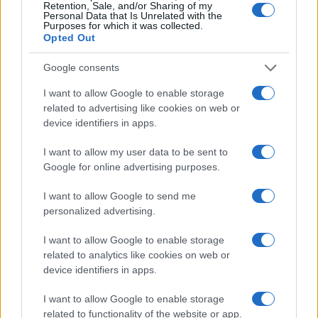
Retention, Sale, and/or Sharing of my
Personal Data that Is Unrelated with the
Purposes for which it was collected.
Opted Out
Google consents
I want to allow Google to enable storage
Nuevo giro en el caso Yéremi Vargas:
related to advertising like cookies on web or
desvelan el informe forense
device identifiers in apps.
El ‘caso Yéremi Vargas’, el niño desaparecido en 2007…
I want to allow my user data to be sent to
Google for online advertising purposes.
CRÓNICA
I want to allow Google to send me
personalized advertising.
I want to allow Google to enable storage
related to analytics like cookies on web or
device identifiers in apps.
I want to allow Google to enable storage
related to functionality of the website or app.