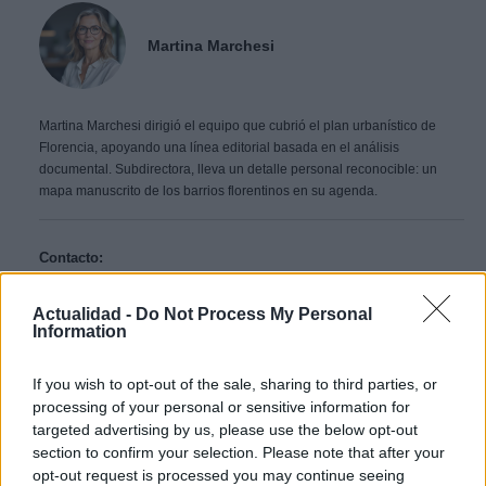
Martina Marchesi
Martina Marchesi dirigió el equipo que cubrió el plan urbanístico de
Florencia, apoyando una línea editorial basada en el análisis
documental. Subdirectora, lleva un detalle personal reconocible: un
mapa manuscrito de los barrios florentinos en su agenda.
Contacto:
Actualidad -
Do Not Process My Personal
ARTÍCULO ANTERIOR
Information
ARTÍCULO SIGUIENTE
If you wish to opt-out of the sale, sharing to third parties, or
Más leídos
processing of your personal or sensitive information for
targeted advertising by us, please use the below opt-out
section to confirm your selection. Please note that after your
CRÓNICA
opt-out request is processed you may continue seeing