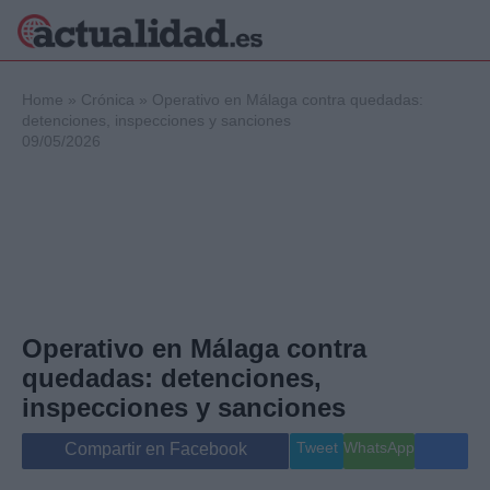
×
Home
»
Crónica
»
Operativo en Málaga contra quedadas:
detenciones, inspecciones y sanciones
09/05/2026
Política
Ciencia y
Tecnología
Crónica
Deportes
Economía
Salud y Bienestar
Operativo en Málaga contra
Internacional
quedadas: detenciones,
Gente
Viajes
inspecciones y sanciones
Musica
Tweet
WhatsApp
Compartir en Facebook