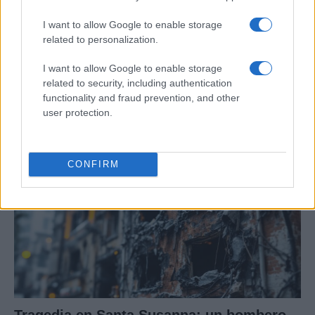
I want to allow Google to enable storage
Curso de verano de la Universidad de La
related to personalization.
Rioja finaliza con celebración
I want to allow Google to enable storage
gastronómica
related to security, including authentication
functionality and fraud prevention, and other
La Universidad de La Rioja despidió a 60…
user protection.
CRÓNICA
CONFIRM