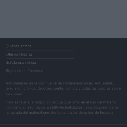
Quienes somos
Últimas Noticias
Señala una noticia
Síguenos en Facebook
Actualidad.es es la gran fuente de información social. Actualidad,
televisión, crónica, deportes, gente, política y todas las noticias sobre
su ciudad.
Para señalar a la redacción de cualquier error en el uso del material
confidencial, escríbanos a
staff@actualidad.es
: nos ocuparemos de
la retirada del material que atenta contra los derechos de terceros.