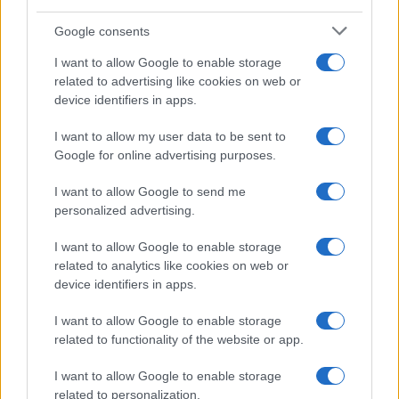
en rincones secretos de su casco
histórico
Google consents
La Ciudad Monumental de Cáceres se prepara para…
I want to allow Google to enable storage
related to advertising like cookies on web or
device identifiers in apps.
CULTURA
I want to allow my user data to be sent to
Google for online advertising purposes.
I want to allow Google to send me
personalized advertising.
I want to allow Google to enable storage
related to analytics like cookies on web or
device identifiers in apps.
I want to allow Google to enable storage
Cómo Baqueira Beret impulsa la identidad
related to functionality of the website or app.
cultural y deportiva de la Val d’Aran y
Valls d’Àneu
I want to allow Google to enable storage
related to personalization.