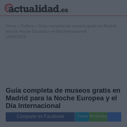
×
Home
»
Cultura
»
Guía completa de museos gratis en Madrid
para la Noche Europea y el Día Internacional
13/05/2026
Política
Ciencia y
Tecnología
Crónica
Deportes
Economía
Salud y Bienestar
Guía completa de museos gratis en
Internacional
Madrid para la Noche Europea y el
Gente
Viajes
Día Internacional
Musica
Tweet
WhatsApp
Compartir en Facebook