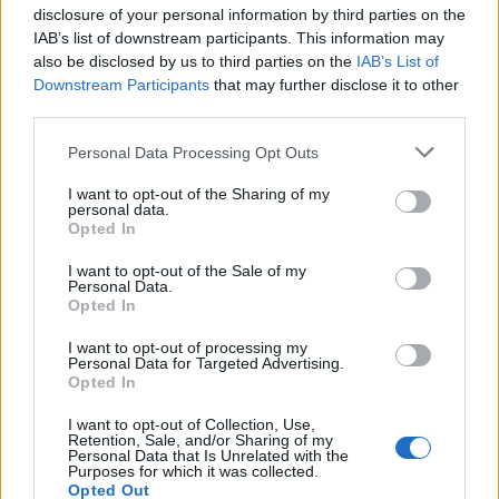
disclosure of your personal information by third parties on the
IAB’s list of downstream participants. This information may
Eventos culturales en Barcelona durante
also be disclosed by us to third parties on the
IAB’s List of
Downstream Participants
that may further disclose it to other
el verano de 2026
third parties.
Barcelona se viste de gala en agosto con…
Please note that this website/app uses one or more Google
Personal Data Processing Opt Outs
services and may gather and store information including but
not limited to your visit or usage behaviour. You may click to
I want to opt-out of the Sharing of my
CULTURA
personal data.
grant or deny consent to Google and its third-party tags to
Opted In
use your data for below specified purposes in below Google
consent section.
I want to opt-out of the Sale of my
Personal Data.
Opted In
I want to opt-out of processing my
Personal Data for Targeted Advertising.
Opted In
I want to opt-out of Collection, Use,
Retention, Sale, and/or Sharing of my
Personal Data that Is Unrelated with the
Descubre cómo Cáceres celebra la música
Purposes for which it was collected.
Opted Out