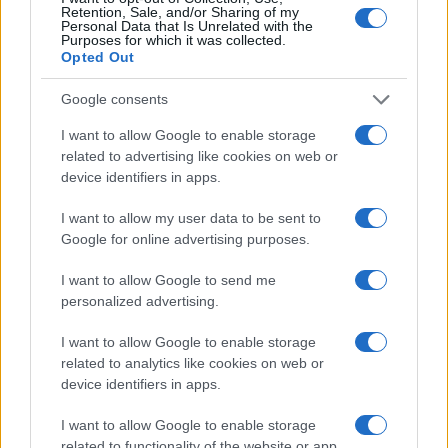
Retention, Sale, and/or Sharing of my
Personal Data that Is Unrelated with the
Purposes for which it was collected.
Opted Out
Google consents
I want to allow Google to enable storage
Nuevo giro en el caso Yéremi Vargas:
related to advertising like cookies on web or
desvelan el informe forense
device identifiers in apps.
El ‘caso Yéremi Vargas’, el niño desaparecido en 2007…
I want to allow my user data to be sent to
Google for online advertising purposes.
CRÓNICA
I want to allow Google to send me
personalized advertising.
I want to allow Google to enable storage
related to analytics like cookies on web or
device identifiers in apps.
I want to allow Google to enable storage
related to functionality of the website or app.