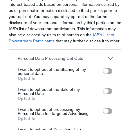
interest-based ads based on personal information utilized by
us or personal information disclosed to third parties prior to
your opt-out. You may separately opt-out of the further
disclosure of your personal information by third parties on the
IAB’s list of downstream participants. This information may
also be disclosed by us to third parties on the
IAB’s List of
Downstream Participants
that may further disclose it to other
third parties.
Please note that this website/app uses one or more Google
Personal Data Processing Opt Outs
services and may gather and store information including but
Amparo Moraleda asume la
not limited to your visit or usage behaviour. You may click to
I want to opt-out of the Sharing of my
personal data.
vicepresidencia de CaixaBank
grant or deny consent to Google and its third-party tags to
Opted In
use your data for below specified purposes in below Google
La trayectoria de Moraleda promete un nuevo rumbo…
consent section.
I want to opt-out of the Sale of my
Personal Data.
Opted In
CRÓNICA
I want to opt-out of processing my
Personal Data for Targeted Advertising.
Opted In
I want to opt-out of Collection, Use,