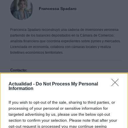
Francesca Spadaro
Francesca Spadaro reconstruyó una cadena de inversiones veronesa
partiendo de los balances depositados en la Cámara de Comercio;
analista financiera que coordina expedientes sobre pymes y mercados.
Licenciada en economía, colabora con cámaras locales y realiza
boletines económicos territoriales.
Contacto:
Actualidad -
Do Not Process My Personal
Information
ARTÍCULO ANTERIOR
ARTÍCULO SIGUIENTE
If you wish to opt-out of the sale, sharing to third parties, or
processing of your personal or sensitive information for
Más leídos
targeted advertising by us, please use the below opt-out
section to confirm your selection. Please note that after your
CRÓNICA
opt-out request is processed you may continue seeing