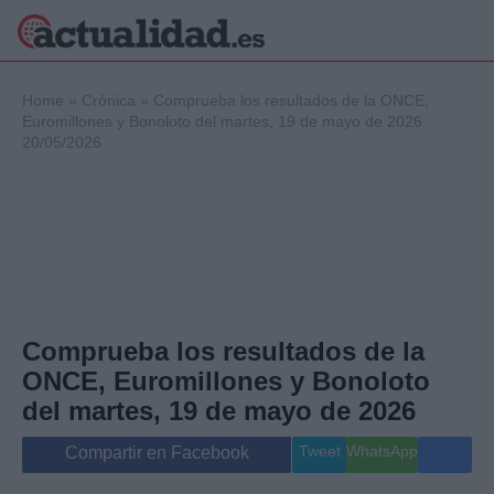
×
Home
»
Crónica
»
Comprueba los resultados de la ONCE,
Euromillones y Bonoloto del martes, 19 de mayo de 2026
20/05/2026
Política
Ciencia y
Tecnología
Crónica
Deportes
Economía
Salud y Bienestar
Comprueba los resultados de la
Internacional
ONCE, Euromillones y Bonoloto
Gente
Viajes
del martes, 19 de mayo de 2026
Musica
Tweet
WhatsApp
Compartir en Facebook