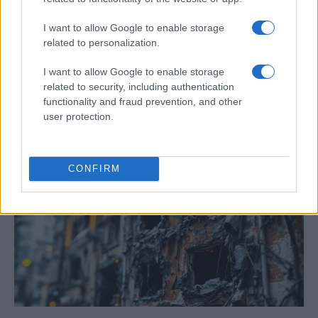
I want to allow Google to enable storage
related to personalization.
Curso de verano de la Universidad de La
Rioja finaliza con celebración
I want to allow Google to enable storage
gastronómica
related to security, including authentication
functionality and fraud prevention, and other
La Universidad de La Rioja despidió a 60…
user protection.
CRÓNICA
CONFIRM