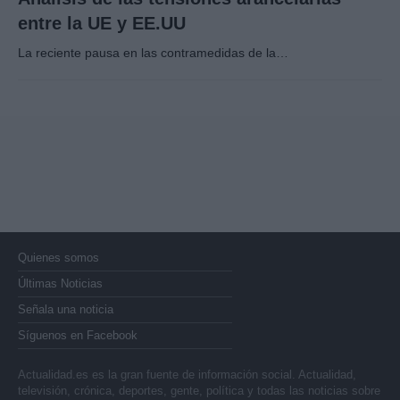
entre la UE y EE.UU
La reciente pausa en las contramedidas de la…
Quienes somos
Últimas Noticias
Señala una noticia
Síguenos en Facebook
Actualidad.es es la gran fuente de información social. Actualidad,
televisión, crónica, deportes, gente, política y todas las noticias sobre