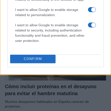
consejos para un sueño reparador
I want to allow Google to enable storage
Optimiza el descanso de los mayores con una…
related to personalization.
I want to allow Google to enable storage
SALUD Y BIENESTAR
related to security, including authentication
functionality and fraud prevention, and other
user protection.
CONFIRM
Cómo incluir proteínas en el desayuno
para evitar el hambre matutina
Muchos desayunos habituales en España carecen de
proteínas…