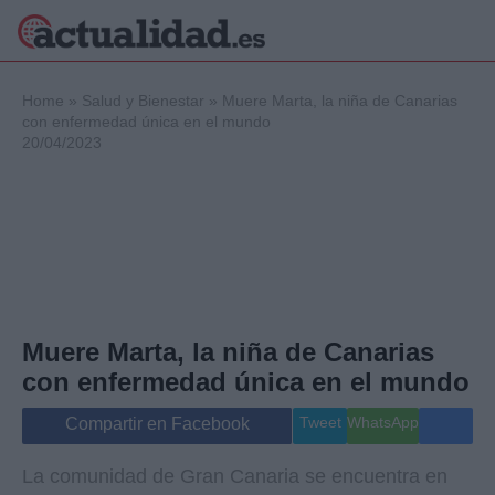
×
Home
»
Salud y Bienestar
»
Muere Marta, la niña de Canarias
con enfermedad única en el mundo
20/04/2023
Política
Ciencia y
Tecnología
Crónica
Deportes
Economía
Salud y Bienestar
Muere Marta, la niña de Canarias
Internacional
con enfermedad única en el mundo
Gente
Viajes
Tweet
WhatsApp
Compartir en Facebook
Musica
La comunidad de Gran Canaria se encuentra en