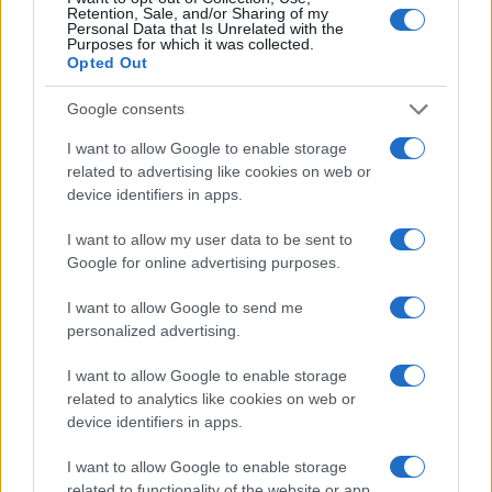
Retention, Sale, and/or Sharing of my
Personal Data that Is Unrelated with the
Purposes for which it was collected.
Guía completa para la seguridad en
Opted Out
eventos masivos
Google consents
Organizar un evento masivo seguro requiere planificación
meticulosa.…
I want to allow Google to enable storage
related to advertising like cookies on web or
device identifiers in apps.
SALUD Y BIENESTAR
I want to allow my user data to be sent to
Google for online advertising purposes.
I want to allow Google to send me
personalized advertising.
I want to allow Google to enable storage
related to analytics like cookies on web or
device identifiers in apps.
I want to allow Google to enable storage
Rutina diaria y nocturna para mayores:
related to functionality of the website or app.