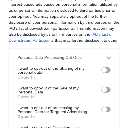
interest-based ads based on personal information utilized by
us or personal information disclosed to third parties prior to
your opt-out. You may separately opt-out of the further
disclosure of your personal information by third parties on the
IAB’s list of downstream participants. This information may
also be disclosed by us to third parties on the
IAB’s List of
Cómo el orden en casa reduce el estrés y
Downstream Participants
that may further disclose it to other
mejora el sueño
third parties.
Un hogar ordenado no solo mejora tu espacio,…
Please note that this website/app uses one or more Google
Personal Data Processing Opt Outs
services and may gather and store information including but
not limited to your visit or usage behaviour. You may click to
I want to opt-out of the Sharing of my
personal data.
SALUD Y BIENESTAR
grant or deny consent to Google and its third-party tags to
Opted In
use your data for below specified purposes in below Google
consent section.
I want to opt-out of the Sale of my
Personal Data.
Opted In
I want to opt-out of processing my
Personal Data for Targeted Advertising.
Opted In
I want to opt-out of Collection, Use,