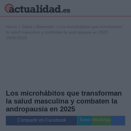
×
Home
»
Salud y Bienestar
»
Los microhábitos que transforman
la salud masculina y combaten la andropausia en 2025
16/06/2025
Política
Ciencia y
Tecnología
Crónica
Deportes
Economía
Salud y Bienestar
Los microhábitos que transforman
Internacional
la salud masculina y combaten la
Gente
Viajes
andropausia en 2025
Musica
Tweet
WhatsApp
Compartir en Facebook