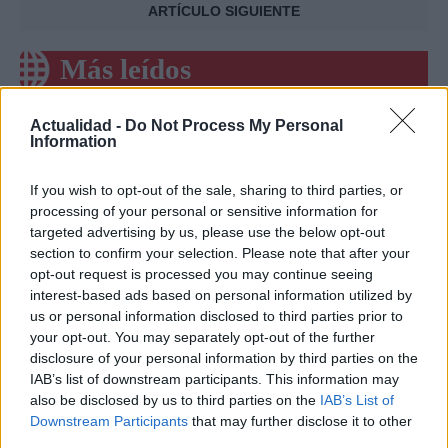
ARTÍCULO SIGUIENTE
Más leídos
SALUD Y BIENESTAR
Actualidad -
Do Not Process My Personal
Information
If you wish to opt-out of the sale, sharing to third parties, or
processing of your personal or sensitive information for
targeted advertising by us, please use the below opt-out
section to confirm your selection. Please note that after your
opt-out request is processed you may continue seeing
interest-based ads based on personal information utilized by
us or personal information disclosed to third parties prior to
your opt-out. You may separately opt-out of the further
Crianza tradicional para una infancia más
disclosure of your personal information by third parties on the
IAB’s list of downstream participants. This information may
autónoma
also be disclosed by us to third parties on the
IAB’s List of
La crianza cotidiana se construye mediante decisiones
Downstream Participants
that may further disclose it to other
pequeñas…
third parties.