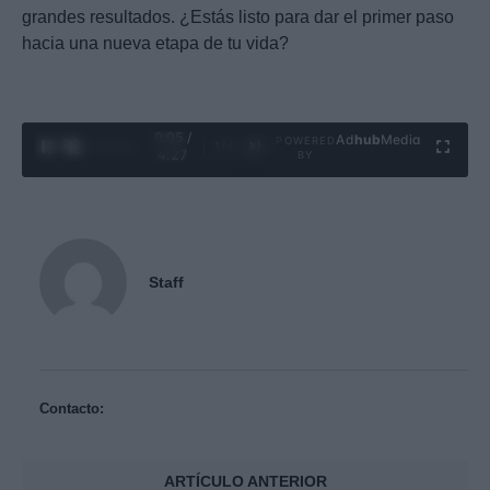
grandes resultados. ¿Estás listo para dar el primer paso
hacia una nueva etapa de tu vida?
0:06 /
Ad
hub
Media
POWERED
1
/
4
4:27
BY
Staff
Contacto:
ARTÍCULO ANTERIOR