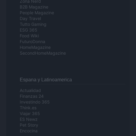
Zona Nerd
B2B Magazine
People Magazine
Day Travel
Tutto Gaming
ESG 365
Food Wiki
FuturoDonna
HomeMagazine
SecondHomeMagazine
Espana y Latinoamerica
Actualidad
Finanzas 24
Investindo 365
Think.es
Viajar 365
ES Newz
Pet Story
Encocina