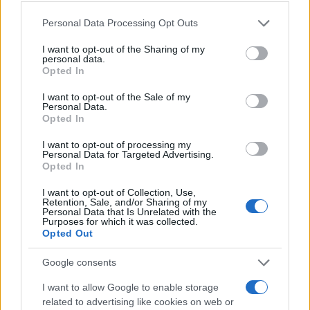
Please note that this website/app uses one or more Google
Personal Data Processing Opt Outs
services and may gather and store information including but
SALUD Y BIENESTAR
not limited to your visit or usage behaviour. You may click to
I want to opt-out of the Sharing of my
personal data.
grant or deny consent to Google and its third-party tags to
Opted In
use your data for below specified purposes in below Google
consent section.
I want to opt-out of the Sale of my
Personal Data.
Opted In
I want to opt-out of processing my
Personal Data for Targeted Advertising.
Opted In
I want to opt-out of Collection, Use,
Guía para delegar tareas y evitar la
Retention, Sale, and/or Sharing of my
Personal Data that Is Unrelated with the
sobrecarga emocional
Purposes for which it was collected.
Opted Out
El cuidado de otros puede convertirse en una…
Google consents
I want to allow Google to enable storage
SALUD Y BIENESTAR
related to advertising like cookies on web or