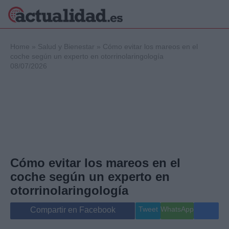
×
Home
»
Salud y Bienestar
»
Cómo evitar los mareos en el
coche según un experto en otorrinolaringología
08/07/2026
Política
Ciencia y
Tecnología
Crónica
Deportes
Economía
Salud y Bienestar
Cómo evitar los mareos en el
Internacional
coche según un experto en
Gente
Viajes
otorrinolaringología
Musica
Tweet
WhatsApp
Compartir en Facebook