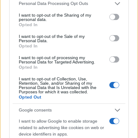
Please note that this website/app uses one or more Google
Personal Data Processing Opt Outs
services and may gather and store information including but
not limited to your visit or usage behaviour. You may click to
I want to opt-out of the Sharing of my
personal data.
grant or deny consent to Google and its third-party tags to
Opted In
use your data for below specified purposes in below Google
consent section.
I want to opt-out of the Sale of my
Personal Data.
Opted In
Cómo el orden en casa reduce el estrés y
I want to opt-out of processing my
Personal Data for Targeted Advertising.
mejora el sueño
Opted In
Un hogar ordenado no solo mejora tu espacio,…
I want to opt-out of Collection, Use,
Retention, Sale, and/or Sharing of my
Personal Data that Is Unrelated with the
Purposes for which it was collected.
SALUD Y BIENESTAR
Opted Out
Google consents
I want to allow Google to enable storage
related to advertising like cookies on web or
device identifiers in apps.