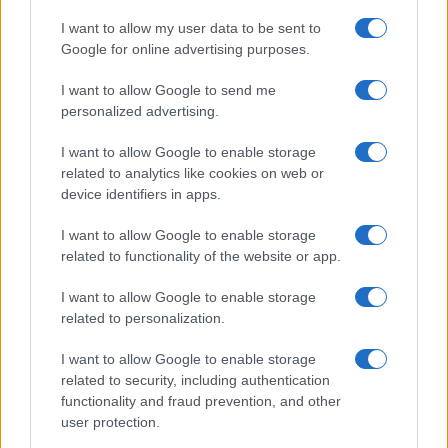
I want to allow my user data to be sent to
Google for online advertising purposes.
I want to allow Google to send me
Guía completa para la seguridad en
personalized advertising.
eventos masivos
I want to allow Google to enable storage
Organizar un evento masivo seguro requiere planificación
related to analytics like cookies on web or
meticulosa.…
device identifiers in apps.
I want to allow Google to enable storage
SALUD Y BIENESTAR
related to functionality of the website or app.
I want to allow Google to enable storage
related to personalization.
I want to allow Google to enable storage
related to security, including authentication
functionality and fraud prevention, and other
user protection.