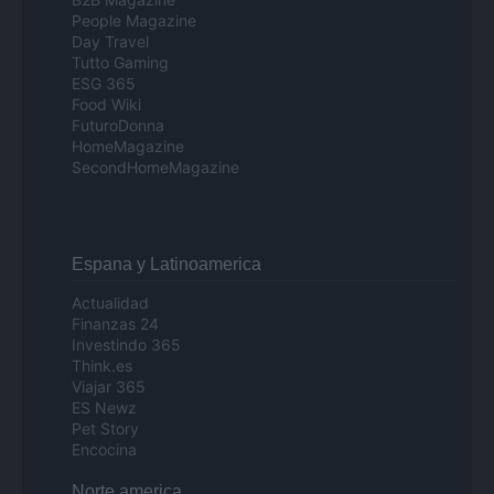
People Magazine
Day Travel
Tutto Gaming
ESG 365
Food Wiki
FuturoDonna
HomeMagazine
SecondHomeMagazine
Espana y Latinoamerica
Actualidad
Finanzas 24
Investindo 365
Think.es
Viajar 365
ES Newz
Pet Story
Encocina
Norte america