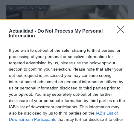
SALUD Y BIENESTAR
Actualidad -
Do Not Process My Personal
Information
If you wish to opt-out of the sale, sharing to third parties, or
processing of your personal or sensitive information for
targeted advertising by us, please use the below opt-out
section to confirm your selection. Please note that after your
opt-out request is processed you may continue seeing
Guía para delegar tareas y evitar la
interest-based ads based on personal information utilized by
us or personal information disclosed to third parties prior to
sobrecarga emocional
your opt-out. You may separately opt-out of the further
El cuidado de otros puede convertirse en una…
disclosure of your personal information by third parties on the
IAB’s list of downstream participants. This information may
also be disclosed by us to third parties on the
IAB’s List of
SALUD Y BIENESTAR
Downstream Participants
that may further disclose it to other
third parties.