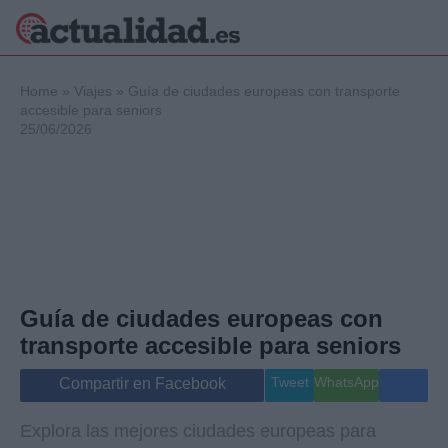
×
Home
»
Viajes
»
Guía de ciudades europeas con transporte
accesible para seniors
25/06/2026
Política
Ciencia y
Tecnología
Crónica
Deportes
Economía
Salud y Bienestar
Guía de ciudades europeas con
Internacional
transporte accesible para seniors
Gente
Viajes
Tweet
WhatsApp
Compartir en Facebook
Musica
Explora las mejores ciudades europeas para