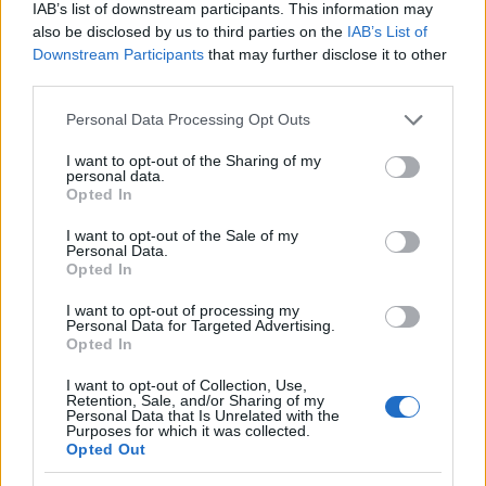
IAB’s list of downstream participants. This information may
also be disclosed by us to third parties on the
IAB’s List of
Downstream Participants
that may further disclose it to other
third parties.
Indonesia trasladará su capital a una
Please note that this website/app uses one or more Google
Personal Data Processing Opt Outs
nueva ciudad en la Isla de Borneo
services and may gather and store information including but
not limited to your visit or usage behaviour. You may click to
I want to opt-out of the Sharing of my
La nueva capital de Indonesia se llamará Nusantara,…
personal data.
grant or deny consent to Google and its third-party tags to
Opted In
use your data for below specified purposes in below Google
consent section.
VIAJES
I want to opt-out of the Sale of my
Personal Data.
Opted In
I want to opt-out of processing my
Personal Data for Targeted Advertising.
Opted In
I want to opt-out of Collection, Use,
Retention, Sale, and/or Sharing of my
Personal Data that Is Unrelated with the
Purposes for which it was collected.
Opted Out