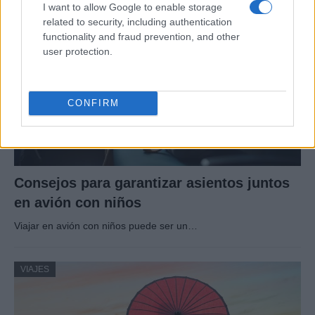
I want to allow Google to enable storage
VIAJES
related to security, including authentication
functionality and fraud prevention, and other
user protection.
CONFIRM
Consejos para garantizar asientos juntos
en avión con niños
Viajar en avión con niños puede ser un…
VIAJES