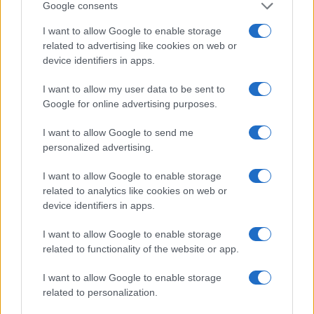
¿Dónde ver delfines y orcas en España?
Google consents
Sin duda, el plan para ver delfines y…
I want to allow Google to enable storage
related to advertising like cookies on web or
device identifiers in apps.
VIAJES
I want to allow my user data to be sent to
Google for online advertising purposes.
I want to allow Google to send me
personalized advertising.
I want to allow Google to enable storage
related to analytics like cookies on web or
device identifiers in apps.
I want to allow Google to enable storage
Guía completa para disfrutar de un eclipse
related to functionality of the website or app.
solar sin riesgos
I want to allow Google to enable storage
Prepárate para disfrutar de un eclipse solar con…
related to personalization.