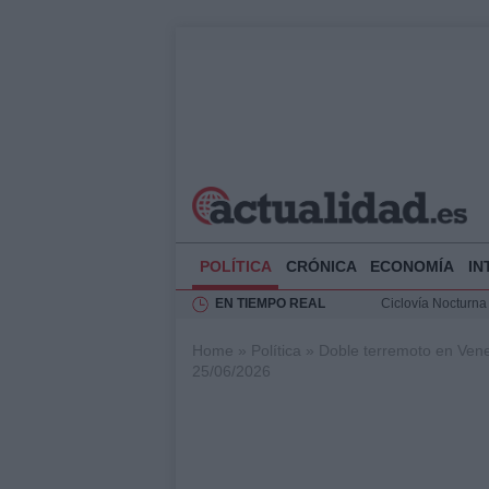
POLÍTICA
CRÓNICA
ECONOMÍA
IN
EN TIEMPO REAL
Ciclovía Nocturna
Felipe VI recibe 
Home
»
Política
»
Doble terremoto en Vene
Rehabilitación de 
25/06/2026
Análisis de la res