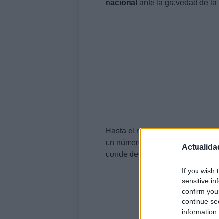
nacional
ante la gravedad de la 
Hasta el momento, se han repor
un número indeterminado de des
Actualida
donde decenas de edificios que
If you wish 
sensitive in
confirm you
continue se
information 