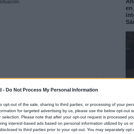
Aná
situación.
en 
in
Sá
tado al menos
164 muertos
y
971 heridos
además de
aparecidos. La zona más afectada es
La Guaira
d -
Do Not Process My Personal Information
daron reducidos a escombros.
Có
to opt-out of the sale, sharing to third parties, or processing of your per
formation for targeted advertising by us, please use the below opt-out s
rea
r selection. Please note that after your opt-out request is processed y
ha
eing interest-based ads based on personal information utilized by us or
disclosed to third parties prior to your opt-out. You may separately opt-