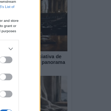
 downstream
B’s List of
er and store
to grant or
ed purposes
impacto de la iniciativa de
briel Rufián en el panorama
lítico español