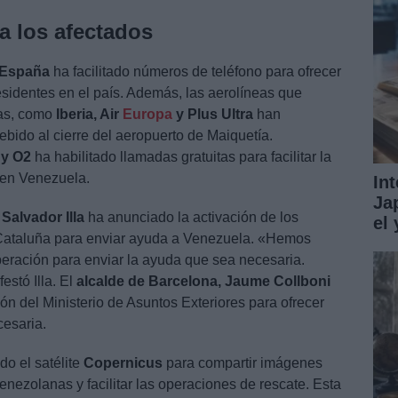
 los afectados
 España
ha facilitado números de teléfono para ofrecer
sidentes en el país. Además, las aerolíneas que
cas, como
Iberia, Air
Europa
y Plus Ultra
han
ebido al cierre del aeropuerto de Maiquetía.
 y O2
ha habilitado llamadas gratuitas para facilitar la
 en Venezuela.
In
Ja
 Salvador Illa
ha anunciado la activación de los
el
 Cataluña para enviar ayuda a Venezuela. «Hemos
peración para enviar la ayuda que sea necesaria.
estó Illa. El
alcalde de Barcelona, Jaume Collboni
ón del Ministerio de Asuntos Exteriores para ofrecer
esaria.
do el satélite
Copernicus
para compartir imágenes
enezolanas y facilitar las operaciones de rescate. Esta