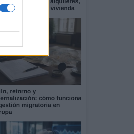
ía esencial sobre alquileres,
ecios y ayudas en vivienda
lo, retorno y
ternalización: cómo funciona
 gestión migratoria en
ropa