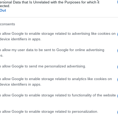
ersonal Data that Is Unrelated with the Purposes for which it
lected.
na de Catia la Mar que alberga casi 200 torres
Out
edificios presentan
grandes grietas y paredes
s autoridades a declarar la emergencia y movilizar
consents
Cr
UE
o allow Google to enable storage related to advertising like cookies on
Es
evice identifiers in apps.
Ita
o allow my user data to be sent to Google for online advertising
s.
to allow Google to send me personalized advertising.
o allow Google to enable storage related to analytics like cookies on
evice identifiers in apps.
o allow Google to enable storage related to functionality of the website
o allow Google to enable storage related to personalization.
l y ayuda humanitaria