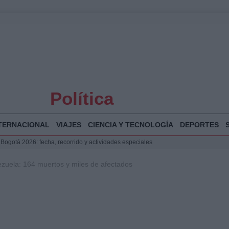
Política
TERNACIONAL
VIAJES
CIENCIA Y TECNOLOGÍA
DEPORTES
 Bogotá 2026: fecha, recorrido y actividades especiales
a Juan Jesús Vivas en Palma para analizar la situación en Ceuta
zuela: 164 muertos y miles de afectados
la Illa Plana: Menorca apuesta por el deporte náutico sostenible
puesta del Gobierno ante la crisis migratoria en Ceuta