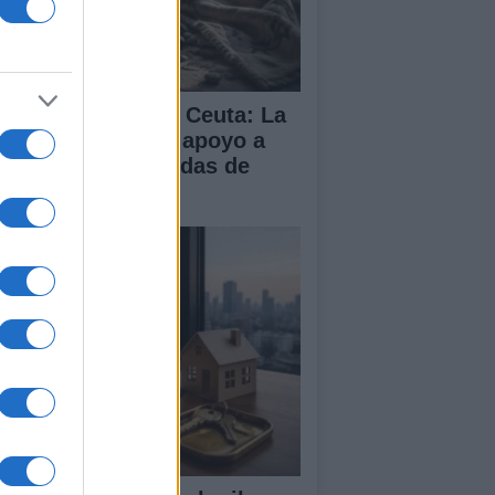
isis migratoria en Ceuta: La
 dividida entre el apoyo a
paña y las demandas de
lia