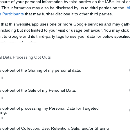
losure of your personal information by third parties on the IAB’s list of
. This information may also be disclosed by us to third parties on the
IA
Participants
that may further disclose it to other third parties.
 that this website/app uses one or more Google services and may gath
including but not limited to your visit or usage behaviour. You may click 
 to Google and its third-party tags to use your data for below specifi
ogle consent section.
l Data Processing Opt Outs
aiquetía, ubicado en esta región, ha sido cerrado
El 
los internacionales.
o opt-out of the Sharing of my personal data.
Ga
In
afectada
po
o opt-out of the Sale of my Personal Data.
nutos de
Caracas
y frente al Caribe, ha sido declarada
In
de residentes como Yilsmaris Blanco y Larry Rojas
 terrible. Todo, todo se desplomó», relata Blanco
to opt-out of processing my Personal Data for Targeted
ing.
atia la Mar, una de las localidades más golpeadas.
In
esesperación de los afectados: «No tenemos nada, ni
í».
o opt-out of Collection, Use, Retention, Sale, and/or Sharing