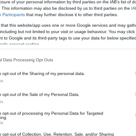
losure of your personal information by third parties on the IAB’s list of
. This information may also be disclosed by us to third parties on the
IA
Participants
that may further disclose it to other third parties.
 that this website/app uses one or more Google services and may gath
including but not limited to your visit or usage behaviour. You may click 
 to Google and its third-party tags to use your data for below specifi
ogle consent section.
l Data Processing Opt Outs
Gu
pe
o opt-out of the Sharing of my personal data.
In
os
o opt-out of the Sale of my Personal Data.
In
ed de trenes, autobuses y ferris que conectan sus
turísticos. Algunas de las rutas más populares incluyen
to opt-out of processing my Personal Data for Targeted
ing.
apitales europeas, y los ferris que conectan países
In
o opt-out of Collection, Use, Retention, Sale, and/or Sharing