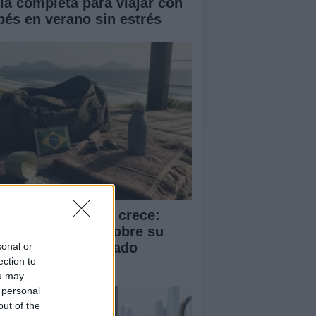
ía completa para viajar con
bés en verano sin estrés
 turismo en Brasil crece:
tos reveladores sobre su
sición en el mercado
sonal or
ection to
ternacional
ou may
 personal
out of the