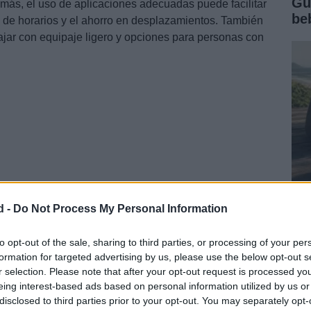
Gu
más, el uso de aplicaciones adecuadas puede facilitar
be
ta de horarios y el ahorro en desplazamientos. También
ajar con equipaje ligero y opciones para personas con
d -
Do Not Process My Personal Information
El
da
en varias secciones clave: itinerarios recomendados,
po
to opt-out of the sale, sharing to third parties, or processing of your per
os de equipaje y accesibilidad. Cada sección
formation for targeted advertising by us, please use the below opt-out s
in
a y práctica para que tu viaje sea lo más cómodo y
r selection. Please note that after your opt-out request is processed y
eing interest-based ads based on personal information utilized by us or
disclosed to third parties prior to your opt-out. You may separately opt-