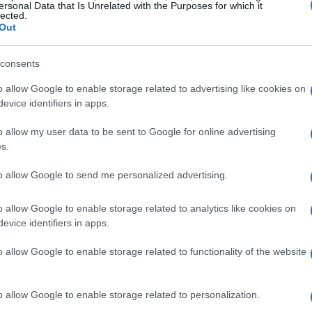
ersonal Data that Is Unrelated with the Purposes for which it
a red de
Trenitalia
en Italia y
Renfe
en España son
lected.
es, por otro lado, ofrecen una alternativa económica
Out
No
lixBus
y
Eurolines
operando en múltiples rutas.
par
consents
orar las islas y costas europeas. Empresas como
GNV
o allow Google to enable storage related to advertising like cookies on
os entre países mediterráneos, permitiendo combinar
evice identifiers in apps.
formas de transporte público.
o allow my user data to be sent to Google for online advertising
s.
to allow Google to send me personalized advertising.
o allow Google to enable storage related to analytics like cookies on
evice identifiers in apps.
Co
o allow Google to enable storage related to functionality of the website
as
ni
o allow Google to enable storage related to personalization.