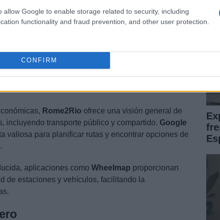
o allow Google to enable storage related to security, including
s
cation functionality and fraud prevention, and other user protection.
ede simplificar la planificación y reserva de viajes.
yen
Omio
que permite comparar horarios y precios de
CONFIRM
da Europa.
Trainline
es otra excelente opción para la
 información en tiempo real sobre retrasos y cambios de
económicas,
Rome2Rio
ofrece una visión general de
Ex
os, incluyendo transporte público y compartido.
Google
fr
 valiosa para planificar rutas y encontrar opciones de
Es
.
ducida, aplicaciones como
Wheelmap
proporcionan
d de estaciones y vehículos, facilitando la
as.
gero