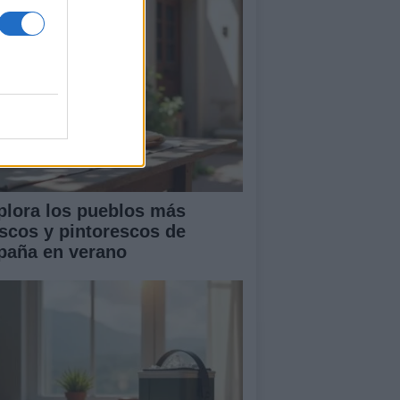
plora los pueblos más
escos y pintorescos de
paña en verano