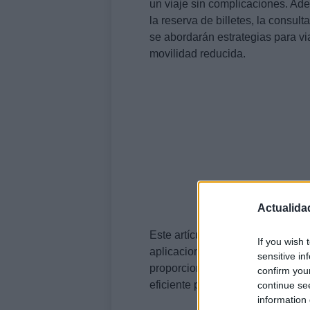
un viaje sin complicaciones. Ade
la reserva de billetes, la consul
se abordarán estrategias para vi
movilidad reducida.
Actualida
Este artículo está estructurado 
If you wish 
aplicaciones esenciales, consej
sensitive in
proporciona información detallad
confirm you
eficiente posible.
continue se
information 