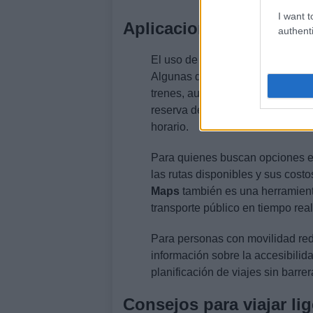
I want t
Aplicaciones esenciale
authenti
El uso de aplicaciones móviles pu
Algunas de las más útiles inclu
trenes, autobuses y ferris en to
reserva de billetes de tren, con
horario.
Para quienes buscan opciones 
las rutas disponibles y sus cost
Maps
también es una herramienta
transporte público en tiempo real
Para personas con movilidad re
información sobre la accesibilida
planificación de viajes sin barrer
Consejos para viajar li