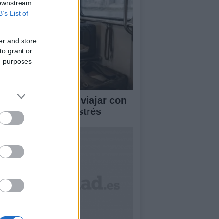
 downstream
B’s List of
er and store
to grant or
ed purposes
ía completa para viajar con
rros en tren sin estrés