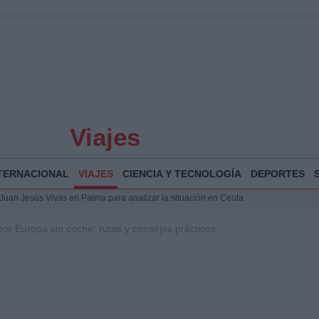
Viajes
TERNACIONAL
VIAJES
CIENCIA Y TECNOLOGÍA
DEPORTES
a Juan Jesús Vivas en Palma para analizar la situación en Ceuta
la Illa Plana: Menorca apuesta por el deporte náutico sostenible
r Europa sin coche: rutas y consejos prácticos
 y humanitario en Ceuta tras la llegada masiva de migrantes
o de Chamberí por 6,3 millones: detalles y controversias
 Bogotá 2026: fecha, recorrido y actividades especiales