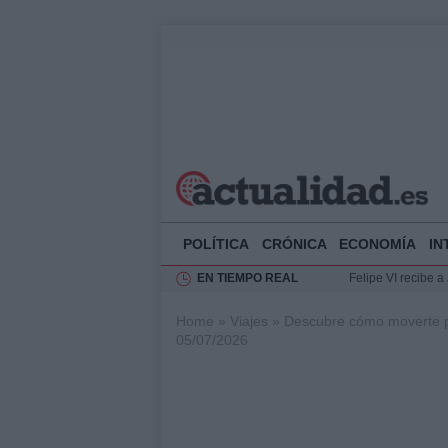
POLÍTICA
CRÓNICA
ECONOMÍA
IN
EN TIEMPO REAL
Felipe VI recibe 
Rehabilitación de 
Home
»
Viajes
»
Descubre cómo moverte po
Impacto económico
05/07/2026
La compra del átic
Ciclovía Nocturna