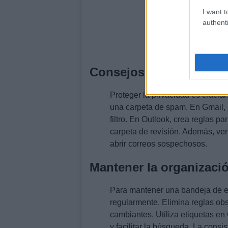
I want t
authenti
Consejos de privacidad
Proteger la privacidad es crucial
una carpeta de spam. En Gmail, 
filtro. En Outlook, crea reglas 
carpeta de revisión. Además, veri
abrir correos sospechosos.
Mantener la organizació
Para mantener una bandeja de ent
regularmente. Elimina reglas obs
cambiantes. Utiliza etiquetas en
y facilitar la búsqueda. La consi