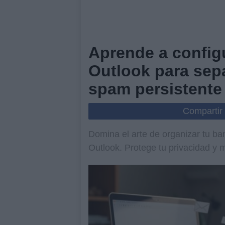
Aprende a configu
Outlook para sep
spam persistente
Compartir
Domina el arte de organizar tu ban
Outlook. Protege tu privacidad y m