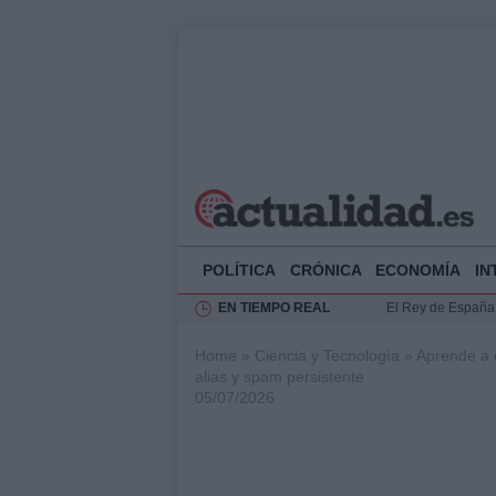
POLÍTICA
CRÓNICA
ECONOMÍA
IN
EN TIEMPO REAL
El Rey de España r
Felipe VI y Juan 
Home
»
Ciencia y Tecnología
»
Aprende a 
Análisis de la res
alias y spam persistente
05/07/2026