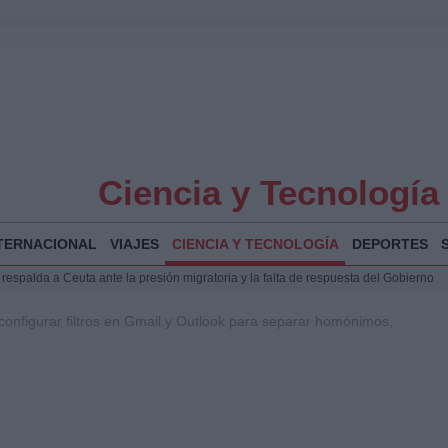
Ciencia y Tecnología
TERNACIONAL
VIAJES
CIENCIA Y TECNOLOGÍA
DEPORTES
espalda a Ceuta ante la presión migratoria y la falta de respuesta del Gobierno
Jesús Vivas se reúnen en Marivent para abordar la situación en Ceuta
configurar filtros en Gmail y Outlook para separar homónimos,
puesta del Gobierno ante la crisis migratoria en Ceuta