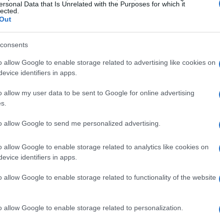
ersonal Data that Is Unrelated with the Purposes for which it
s los correos con «factura» en el asunto a una carpeta
lected.
Out
pción «Contiene las palabras específicas en el asunto»
Ét
consents
mi
máticas útiles
o allow Google to enable storage related to advertising like cookies on
evice identifiers in apps.
en ahorrar tiempo y mejorar la comunicación. En
«Respuestas automáticas» y configura mensajes fuera
o allow my user data to be sent to Google for online advertising
ar. En Outlook, utiliza la función «Reglas» para enviar
s.
en criterios específicos, como correos de
to allow Google to send me personalized advertising.
alabras clave.
o allow Google to enable storage related to analytics like cookies on
evice identifiers in apps.
o allow Google to enable storage related to functionality of the website
Gu
tr
o allow Google to enable storage related to personalization.
da