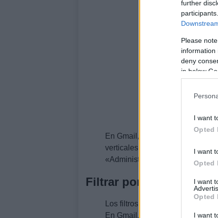
further disc
participants
Downstream 
Please note
information 
deny consent
in below Go
Persona
I want t
Opted 
En Gmail, abre un correo del remi
verticales y selecciona «Filtrar
I want t
«Administrar reglas y alertas» y
Opted 
Filtrar por asunto y pal
I want 
Advertis
Opted 
Los filtros por asunto y palabra
I want t
En Gmail, utiliza el operador «a