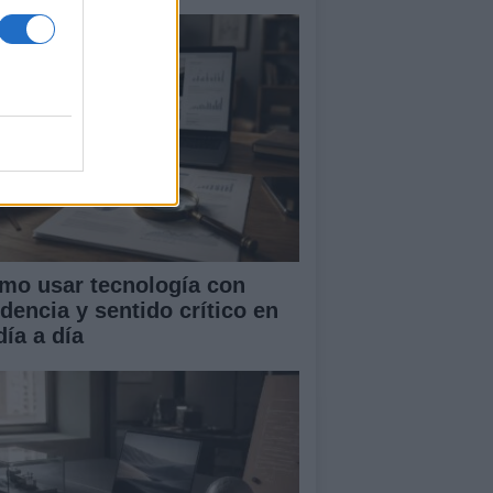
mo usar tecnología con
idencia y sentido crítico en
día a día