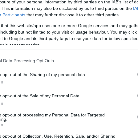
losure of your personal information by third parties on the IAB’s list of
. This information may also be disclosed by us to third parties on the
IA
Participants
that may further disclose it to other third parties.
 that this website/app uses one or more Google services and may gath
including but not limited to your visit or usage behaviour. You may click 
 to Google and its third-party tags to use your data for below specifi
ogle consent section.
l Data Processing Opt Outs
UJ
pr
o opt-out of the Sharing of my personal data.
20
In
tente que deseas filtrar, haz clic en los tres puntos
 mensajes como estos». En Outlook, ve a «Archivo» >
o opt-out of the Sale of my Personal Data.
 crea una nueva regla basada en el remitente.
In
abras clave
to opt-out of processing my Personal Data for Targeted
ing.
In
s clave son esenciales para separar homónimos y alias.
o opt-out of Collection, Use, Retention, Sale, and/or Sharing
sunto:» seguido de las palabras clave. Por ejemplo,