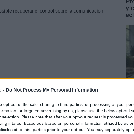
Pr
y 
sible recuperar el control sobre la comunicación
ec
d -
Do Not Process My Personal Information
emitente
Gu
co
to opt-out of the sale, sharing to third parties, or processing of your per
a el correo no deseado es filtrar por remitente. Tanto
formation for targeted advertising by us, please use the below opt-out s
ST
r selection. Please note that after your opt-out request is processed y
proceso es sencillo.
eing interest-based ads based on personal information utilized by us or
disclosed to third parties prior to your opt-out. You may separately opt-