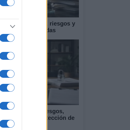
ica en IA: marcos, riesgos y
tigaciones aplicadas
ía para evaluar sesgos,
ansparencia y protección de
tos en IA