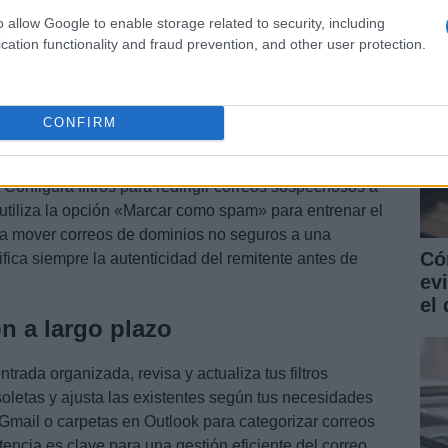
o allow Google to enable storage related to security, including
cation functionality and fraud prevention, and other user protection.
CONFIRM
 y dominios seguros
. Configura filtros para redirigir correos sospechosos a
utiliza la opción «Marcar como spam» para entrenar el
para mover correos de dominios no seguros a una
Có
fica siempre la autenticidad del remitente antes de
ev
el 
n a largo plazo
rada organizada, revisa y actualiza tus filtros
oletas y ajusta las existentes según tus necesidades
 Gmail o carpetas en Outlook para categorizar correos
stencia es clave para una gestión eficiente del correo