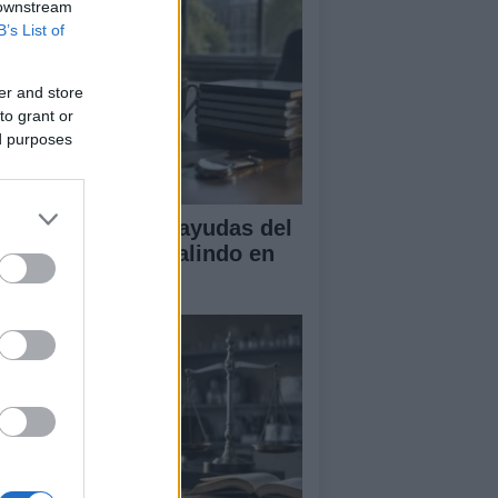
 downstream
B’s List of
er and store
to grant or
ed purposes
A obtiene cuatro ayudas del
ograma Beatriz Galindo en
26