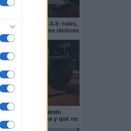
ía completa del 4-3-3: roles,
vimientos y ajustes tácticos
R en el fútbol: cuándo
terviene, qué revisa y qué no