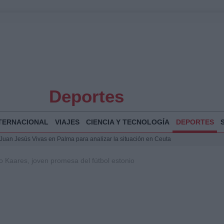
Deportes
TERNACIONAL
VIAJES
CIENCIA Y TECNOLOGÍA
DEPORTES
a Juan Jesús Vivas en Palma para analizar la situación en Ceuta
la Illa Plana: Menorca apuesta por el deporte náutico sostenible
ro Kaares, joven promesa del fútbol estonio
 y humanitario en Ceuta tras la llegada masiva de migrantes
 Bogotá 2026: fecha, recorrido y actividades especiales