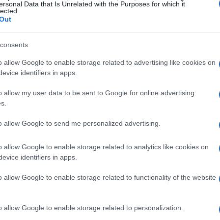
ersonal Data that Is Unrelated with the Purposes for which it
lected.
Out
 prometedor
Gu
consents
elocidad
y su
capacidad de asociación
cualidades
mo
ersátil y peligroso en el área rival. Su participación en
o allow Google to enable storage related to advertising like cookies on
án de la selección estonia
ha sido otro de los factores
evice identifiers in apps.
aje. Los analistas destacan su habilidad para realizar
o allow my user data to be sent to Google for online advertising
uen pie
características que lo hacen destacar entre
s.
to allow Google to send me personalized advertising.
o allow Google to enable storage related to analytics like cookies on
evice identifiers in apps.
o allow Google to enable storage related to functionality of the website
VA
in
o allow Google to enable storage related to personalization.