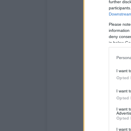
further disc
participants
Downstream 
Please note
information 
deny consent
in below Go
Persona
I want t
Opted 
I want t
Opted 
I want 
Advertis
Opted 
I want t