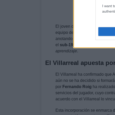
I want t
authenti
El joven delantero ha demostrado
equipo del FC Flora en la temp
anotando
2 goles
. Su versatilid
el
sub-19
hasta el
primer equip
aprendizaje
.
El Villarreal apuesta po
El Villarreal ha confirmado que
aún no se ha decidido si formará
por
Fernando Roig
ha realizado
servicios del jugador, cuyo cont
acuerdo con el Villarreal lo vinc
Esta incorporación se enmarca de