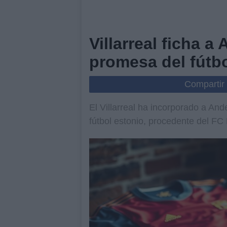
Villarreal ficha a
promesa del fútbo
Compartir
El Villarreal ha incorporado a An
fútbol estonio, procedente del FC F