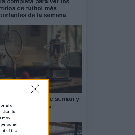
ía completa para ver los
rtidos de fútbol más
portantes de la semana
ntos ATP: cómo se suman y
fienden en el tenis
sonal or
ection to
ofesional
ou may
 personal
out of the