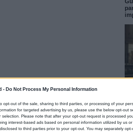
Gu
pa
im
ado el fichaje del jugador, quien ha dejado una huella
d -
Do Not Process My Personal Information
ium Liga
con el FC Flora, donde ha disputado
13
Pu
 de su país. Su contribución en la pasada campaña,
de
to opt-out of the sale, sharing to third parties, or processing of your per
lamado la atención de los ojeadores del Villarreal, que
formation for targeted advertising by us, please use the below opt-out s
pr
r selection. Please note that after your opt-out request is processed y
ra el futuro.
eing interest-based ads based on personal information utilized by us or
disclosed to third parties prior to your opt-out. You may separately opt-