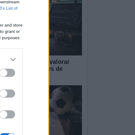
 downstream
B’s List of
er and store
to grant or
ed purposes
tricas clave para valorar
istosos y sesiones de
trenamiento