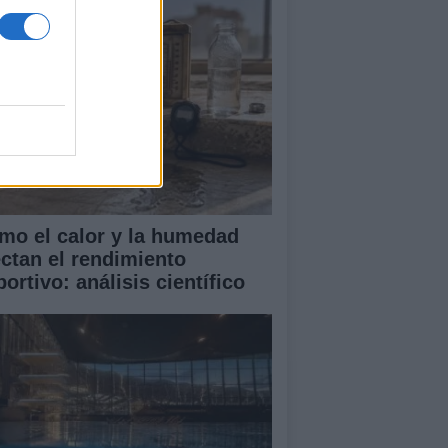
mo el calor y la humedad
ectan el rendimiento
ortivo: análisis científico