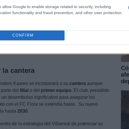
o allow Google to enable storage related to security, including
cation functionality and fraud prevention, and other user protection.
 su madurez futbolística al debutar con el primer
CONFIRM
orada
23/24
acumulando más de
800 minutos
y
ad le ha permitido jugar en diferentes categorías, desde
o
lo que refleja su
adaptabilidad
y su
capacidad de
Có
r la cantera
af
dep
 Andero Kaares se incorporará a su
cantera
aunque
 parte del
filial
o del
primer equipo
. El club, presidido
 un desembolso significativo para asegurar los
rato con el FC Flora se extendía hasta
. Su nuevo
ula hasta
2030
.
ntro de la estrategia del Villarreal de
potenciar su