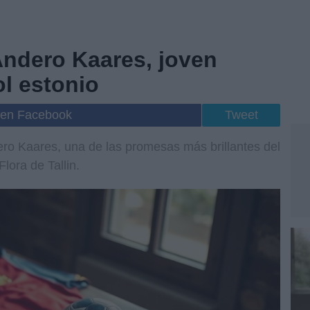
 Andero Kaares, joven
l estonio
 en Facebook
Tweet
dero Kaares, una de las promesas más brillantes del
lora de Tallin.