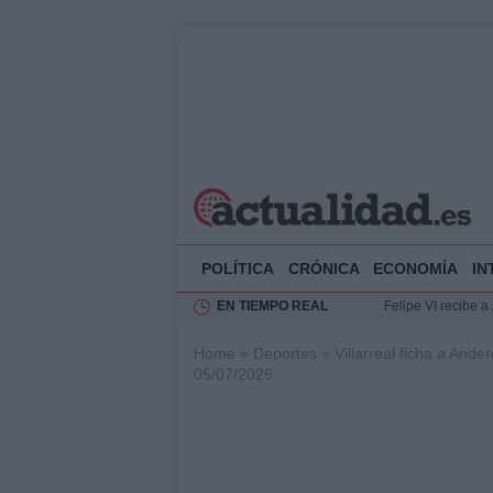
POLÍTICA
CRÓNICA
ECONOMÍA
IN
EN TIEMPO REAL
Felipe VI recibe 
Rehabilitación de 
Home
»
Deportes
»
Villarreal ficha a Ande
Impacto económico
05/07/2026
Ciclovía Nocturna