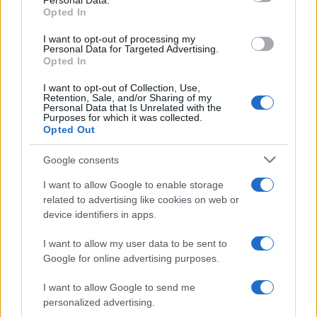
Sánchez
Personal Data.
Opted In
La crisis migratoria en Ceuta ha generado fuertes…
I want to opt-out of processing my
Personal Data for Targeted Advertising.
Opted In
POLÍTICA
I want to opt-out of Collection, Use,
Retention, Sale, and/or Sharing of my
Personal Data that Is Unrelated with the
Purposes for which it was collected.
Opted Out
Google consents
I want to allow Google to enable storage
related to advertising like cookies on web or
device identifiers in apps.
El impacto de la iniciativa de Gabriel
I want to allow my user data to be sent to
Google for online advertising purposes.
Rufián en el panorama político español
Gabriel Rufián ha logrado captar la atención mediática…
I want to allow Google to send me
personalized advertising.