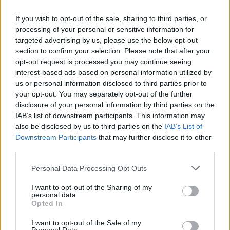
Cómo la política internacional de Trump
está cambiando las posturas de sus
If you wish to opt-out of the sale, sharing to third parties, or
seguidores más cercanos
processing of your personal or sensitive information for
targeted advertising by us, please use the below opt-out
La política exterior de Donald Trump, especialmente en…
section to confirm your selection. Please note that after your
opt-out request is processed you may continue seeing
interest-based ads based on personal information utilized by
POLÍTICA
us or personal information disclosed to third parties prior to
your opt-out. You may separately opt-out of the further
disclosure of your personal information by third parties on the
IAB’s list of downstream participants. This information may
also be disclosed by us to third parties on the
IAB’s List of
Downstream Participants
that may further disclose it to other
third parties.
Please note that this website/app uses one or more Google
Personal Data Processing Opt Outs
services and may gather and store information including but
not limited to your visit or usage behaviour. You may click to
I want to opt-out of the Sharing of my
personal data.
grant or deny consent to Google and its third-party tags to
Análisis de la crisis migratoria en Ceuta y
Opted In
use your data for below specified purposes in below Google
las críticas internacionales a Pedro
consent section.
I want to opt-out of the Sale of my