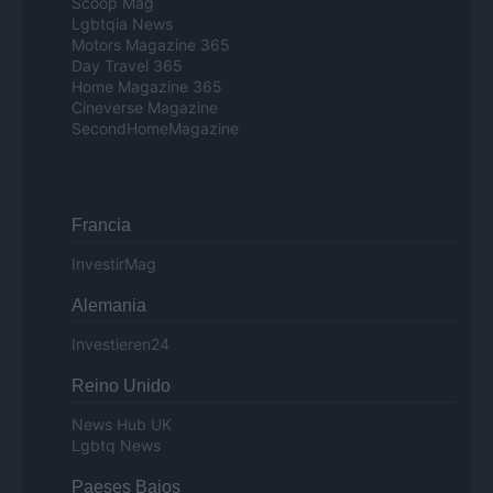
Scoop Mag
Lgbtqia News
Motors Magazine 365
Day Travel 365
Home Magazine 365
Cineverse Magazine
SecondHomeMagazine
Francia
InvestirMag
Alemania
Investieren24
Reino Unido
News Hub UK
Lgbtq News
Paeses Bajos