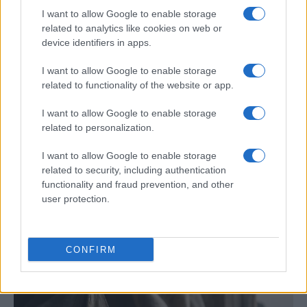
POLÍTICA
I want to allow Google to enable storage
related to analytics like cookies on web or
device identifiers in apps.
I want to allow Google to enable storage
related to functionality of the website or app.
I want to allow Google to enable storage
related to personalization.
I want to allow Google to enable storage
related to security, including authentication
Cómo la política exterior de Trump está
functionality and fraud prevention, and other
transformando las posturas de los
user protection.
seguidores de MAGA
Los influencers del movimiento MAGA están revisando sus…
CONFIRM
POLÍTICA