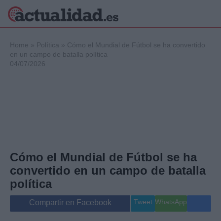
×
Home
»
Política
»
Cómo el Mundial de Fútbol se ha convertido
en un campo de batalla política
04/07/2026
Política
Ciencia y
Tecnología
Crónica
Deportes
Economía
Salud y Bienestar
Cómo el Mundial de Fútbol se ha
Internacional
convertido en un campo de batalla
Gente
Viajes
política
Musica
Tweet
WhatsApp
Compartir en Facebook